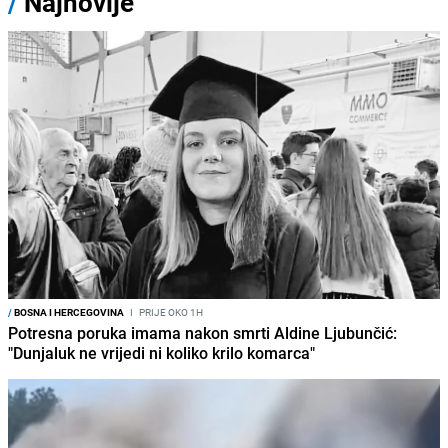
/
Najnovije
/
BOSNA I HERCEGOVINA
I
PRIJE OKO 1H
Potresna poruka imama nakon smrti Aldine Ljubunčić:
"Dunjaluk ne vrijedi ni koliko krilo komarca"