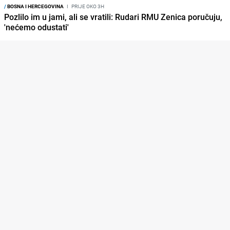
/
BOSNA I HERCEGOVINA
I
PRIJE OKO 3H
Pozlilo im u jami, ali se vratili: Rudari RMU Zenica poručuju,
'nećemo odustati'