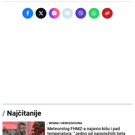
/
Najčitanije
/
BOSNA I HERCEGOVINA
Meteorolog FHMZ-a najavio kišu i pad
temperatura: "Jedno od najsvježijih ljeta