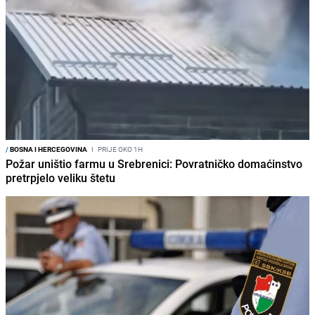
/
BOSNA I HERCEGOVINA
I
PRIJE OKO 1H
Požar uništio farmu u Srebrenici: Povratničko domaćinstvo
pretrpjelo veliku štetu