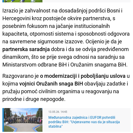
Izrazio je zahvalnost na dosadašnjoj podršci Bosni i
Hercegovini kroz postojeće okvire partnerstva, s
posebnim fokusom na jačanje institucionalnih
kapaciteta, otpornosti sistema i sposobnosti odgovora
na savremene sigurnosne izazove. Ocijenio je da je
partnerska saradnja
dobra i da se odvija predviđenom
dinamikom, što se prije svega odnosi na saradnju sa
Ministarstvom odbrane BiH i Oružanim snagama BiH.
Razgovarano je
o modernizaciji i poboljšanju uslova
u
kojima
vojnici Oružanih snaga BiH
obavljaju zadatke i
pružaju pomoć civilnim organima u reagovanju na
prirodne i druge nepogode.
13.05.26. 14:45
Međunarodna zajednica i EUFOR potvrdili
podršku BiH: "Uvjeravamo vas da je situacija
stabilna"