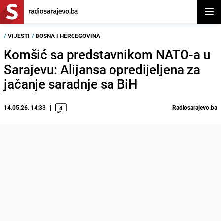
Otvor
/
VIJESTI
/
BOSNA I HERCEGOVINA
Komšić sa predstavnikom NATO-a u
Sarajevu: Alijansa opredijeljena za
jačanje saradnje sa BiH
14.05.26. 14:33
Radiosarajevo.ba
4