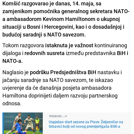
Komšić razgovarao je danas, 14. maja, sa
zamjenikom pomoćnika generalnog sekretara NATO-
a ambasadorom Kevinom Hamiltonom o ukupnoj
situaciji u Bosni i Hercegovini, kao i o dosadašnjoj i
budućoj saradnji s NATO savezom.
Tokom razgovora
istaknuta je važnost
kontinuiranog
dijaloga i
redovnih susreta
između predstavnika
BiH i
NATO-a.
Naglasio je
podršku Predsjedništva BiH
nastavku i
jačanju saradnje sa NATO savezom, te iskazao
uvjerenje da će današnja posjeta ambasadora
Hamiltona doprinijeti daljem razvoju partnerskog
odnosa.
TRENDING
Uspješan start sezone za Plave: Željezničar na
Grbavici bolji od novog premijerligaša BSK-a