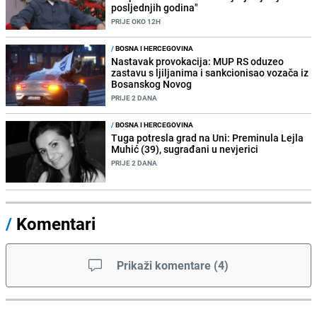
posljednjih godina"
PRIJE OKO 12H
/
BOSNA I HERCEGOVINA
Nastavak provokacija: MUP RS oduzeo
zastavu s ljiljanima i sankcionisao vozača iz
Bosanskog Novog
PRIJE 2 DANA
/
BOSNA I HERCEGOVINA
Tuga potresla grad na Uni: Preminula Lejla
Muhić (39), sugrađani u nevjerici
PRIJE 2 DANA
/
Komentari
Prikaži komentare
(
4
)