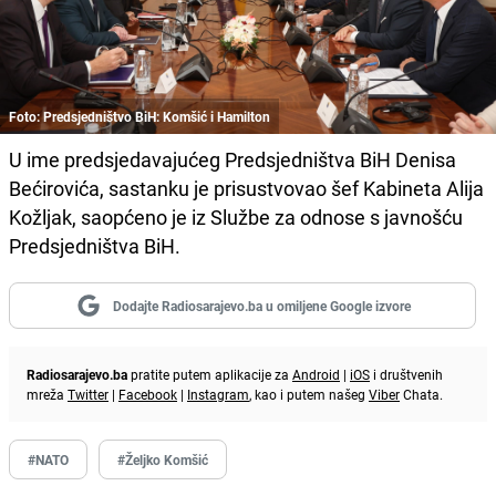
Foto: Predsjedništvo BiH: Komšić i Hamilton
U ime predsjedavajućeg Predsjedništva BiH Denisa
Bećirovića, sastanku je prisustvovao šef Kabineta Alija
Kožljak, saopćeno je iz Službe za odnose s javnošću
Predsjedništva BiH.
Dodajte Radiosarajevo.ba u omiljene Google izvore
Radiosarajevo.ba
pratite putem aplikacije za
Android
|
iOS
i društvenih
mreža
Twitter
|
Facebook
|
Instagram
, kao i putem našeg
Viber
Chata.
#NATO
#Željko Komšić