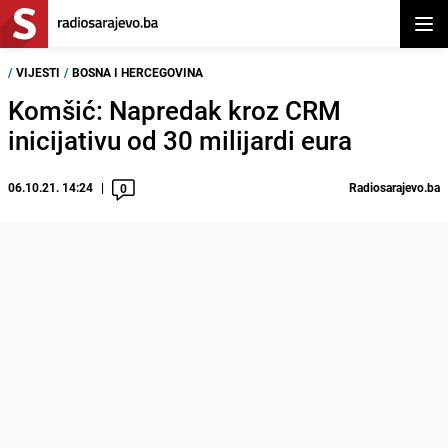
Otvor
/
VIJESTI
/
BOSNA I HERCEGOVINA
Komšić: Napredak kroz CRM
inicijativu od 30 milijardi eura
06.10.21. 14:24
Radiosarajevo.ba
0