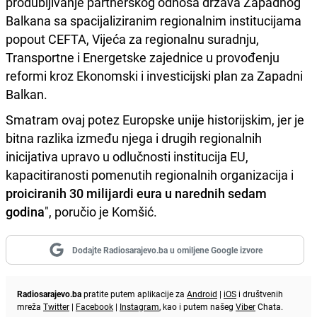
produbljivanje partnerskog odnosa država Zapadnog
Balkana sa spacijaliziranim regionalnim institucijama
popout CEFTA, Vijeća za regionalnu suradnju,
Transportne i Energetske zajednice u provođenju
reformi kroz Ekonomski i investicijski plan za Zapadni
Balkan.
Smatram ovaj potez Europske unije historijskim, jer je
bitna razlika između njega i drugih regionalnih
inicijativa upravo u odlučnosti institucija EU,
kapacitiranosti pomenutih regionalnih organizacija i
proiciranih 30 milijardi eura u narednih sedam
godina
", poručio je Komšić.
Dodajte Radiosarajevo.ba u omiljene Google izvore
Radiosarajevo.ba
pratite putem aplikacije za
Android
|
iOS
i društvenih
mreža
Twitter
|
Facebook
|
Instagram
, kao i putem našeg
Viber
Chata.