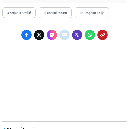
#Željko Komšić
#Bledski forum
#Europska unija