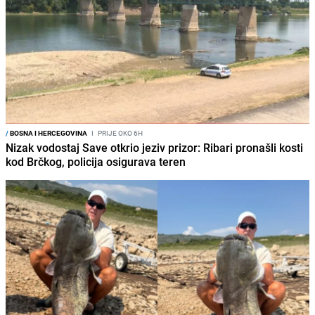
/
BOSNA I HERCEGOVINA
I
PRIJE OKO 6H
Nizak vodostaj Save otkrio jeziv prizor: Ribari pronašli kosti
kod Brčkog, policija osigurava teren