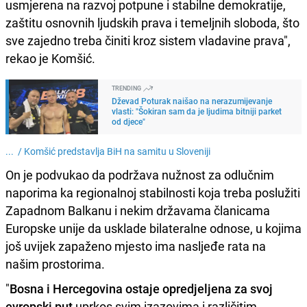
usmjerena na razvoj potpune i stabilne demokratije,
zaštitu osnovnih ljudskih prava i temeljnih sloboda, što
sve zajedno treba činiti kroz sistem vladavine prava",
rekao je Komšić.
TRENDING
Dževad Poturak naišao na nerazumijevanje
vlasti: "Šokiran sam da je ljudima bitniji parket
od djece"
... /
Komšić predstavlja BiH na samitu u Sloveniji
On je podvukao da podržava nužnost za odlučnim
naporima ka regionalnoj stabilnosti koja treba poslužiti
Zapadnom Balkanu i nekim državama članicama
Europske unije da usklade bilateralne odnose, u kojima
još uvijek zapaženo mjesto ima nasljeđe rata na
našim prostorima.
"
Bosna i Hercegovina ostaje opredjeljena za svoj
evropski put
uprkos svim izazovima i različitim