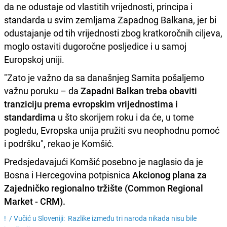
da ne odustaje od vlastitih vrijednosti, principa i
standarda u svim zemljama Zapadnog Balkana, jer bi
odustajanje od tih vrijednosti zbog kratkoročnih ciljeva,
moglo ostaviti dugoročne posljedice i u samoj
Europskoj uniji.
"Zato je važno da sa današnjeg Samita pošaljemo
važnu poruku – da
Zapadni Balkan treba obaviti
tranziciju prema evropskim vrijednostima i
standardima
u što skorijem roku i da će, u tome
pogledu, Evropska unija pružiti svu neophodnu pomoć
i podršku", rekao je Komšić.
Predsjedavajući Komšić posebno je naglasio da je
Bosna i Hercegovina potpisnica
Akcionog plana za
Zajedničko regionalno tržište (Common Regional
Market - CRM).
! /
Vučić u Sloveniji: Razlike između tri naroda nikada nisu bile