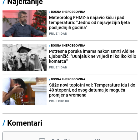
/
Najčitanije
/
BOSNA I HERCEGOVINA
Meteorolog FHMZ-a najavio kišu i pad
temperatura: "Jedno od najsvježijih ljeta
posljednjih godina"
PRIJE 1 DAN
/
BOSNA I HERCEGOVINA
Potresna poruka imama nakon smrti Aldine
Ljubunčić: "Dunjaluk ne vrijedi ni koliko krilo
komarca"
PRIJE 1 DAN
/
BOSNA I HERCEGOVINA
Stiže novi toplotni val: Temperature idu i do
40 stepeni, od ovog datuma je moguća
promjena vremena
PRIJE OKO 8H
/
Komentari