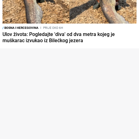
/
BOSNA I HERCEGOVINA
I
PRIJE OKO 6H
Ulov života: Pogledajte 'diva' od dva metra kojeg je
muškarac izvukao iz Bilećkog jezera