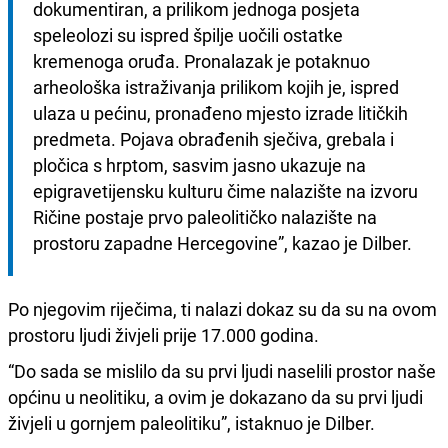
dokumentiran, a prilikom jednoga posjeta 
speleolozi su ispred špilje uočili ostatke 
kremenoga oruđa. Pronalazak je potaknuo 
arheološka istraživanja prilikom kojih je, ispred 
ulaza u pećinu, pronađeno mjesto izrade litičkih 
predmeta. Pojava obrađenih sječiva, grebala i 
pločica s hrptom, sasvim jasno ukazuje na 
epigravetijensku kulturu čime nalazište na izvoru 
Ričine postaje prvo paleolitičko nalazište na 
prostoru zapadne Hercegovine”, kazao je Dilber.
Po njegovim riječima, ti nalazi dokaz su da su na ovom
prostoru ljudi živjeli prije 17.000 godina.
“Do sada se mislilo da su prvi ljudi naselili prostor naše
općinu u neolitiku, a ovim je dokazano da su prvi ljudi
živjeli u gornjem paleolitiku”, istaknuo je Dilber.