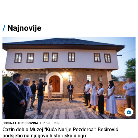
/
Najnovije
/
BOSNA I HERCEGOVINA
I
PRIJE 8MIN
Cazin dobio Muzej "Kuća Nurije Pozderca": Bećirović
podsjetio na njegovu historijsku ulogu