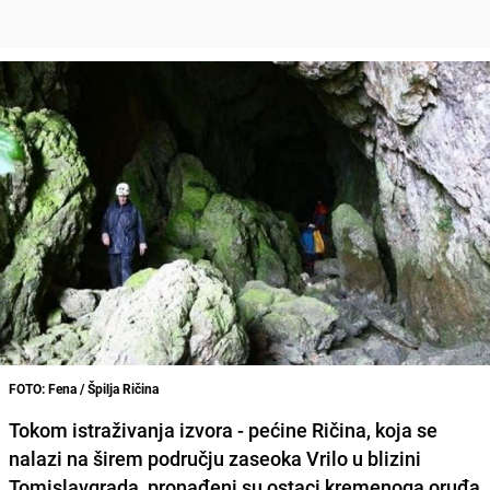
FOTO: Fena / Špilja Ričina
Tokom istraživanja izvora -
pećine Ričina
, koja se
nalazi na širem području zaseoka
Vrilo
u blizini
Tomislavgrada
, pronađeni su ostaci kremenoga oruđa