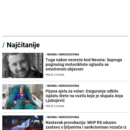
/
Najčitanije
/
BOSNA I HERCEGOVINA
Tuga nakon nesreće kod Neuma: Supruga
poginulog motocikliste oglasila se
emotivnom objavom
PRIJE 2 DANA
/
BOSNA I HERCEGOVINA
Pijana sjela za volan: Osiguranje odbilo
isplatu štete na vozilu koje je slupala Anja
Ljubojević
PRIJE 2 DANA
/
BOSNA I HERCEGOVINA
Nastavak provokacija: MUP RS oduzeo
zastavu s ljiljanima i sankcionisao vozača iz