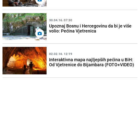
30.04.16. 07:30
Upoznaj Bosnu i Hercegovinu da bi je više
volio: Pećina Vjetrenica
02.02.16. 12:19
Interaktivna mapa najljepših pećina u BiH:
Od Vjetrenice do Bijambara (FOTO+VIDEO)