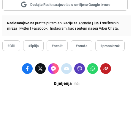
Dodajte Radiosarajevo.ba u omiljene Google izvore
Radiosarajevo.ba
pratite putem aplikacije za
Android
|
iOS
i društvenih
mreža
Twitter
|
Facebook
|
Instagram
, kao i putem našeg
Viber
Chata.
#BiH
#špilja
#neolit
#oruđe
#pronalazak
65
Dijeljenja