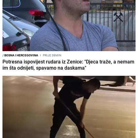
/
BOSNA I HERCEGOVINA
I
PRIJE 38MIN
Potresna ispovijest rudara iz Zenice: "Djeca traže, a nemam
im šta odnijeti, spavamo na daskama"