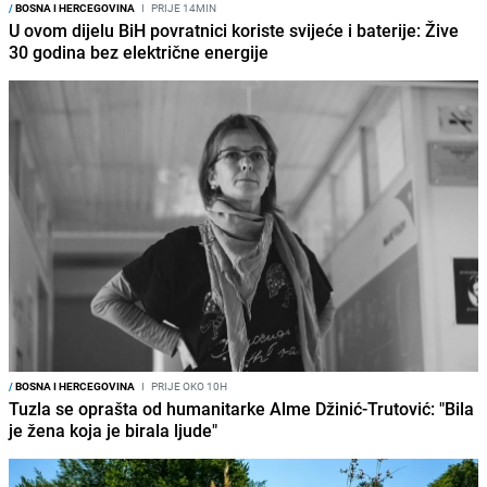
/
BOSNA I HERCEGOVINA
I
PRIJE 14MIN
U ovom dijelu BiH povratnici koriste svijeće i baterije: Žive
30 godina bez električne energije
/
BOSNA I HERCEGOVINA
I
PRIJE OKO 10H
Tuzla se oprašta od humanitarke Alme Džinić-Trutović: "Bila
je žena koja je birala ljude"