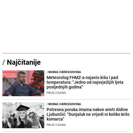
/
Najčitanije
/
BOSNA I HERCEGOVINA
Meteorolog FHMZ-a najavio kišu i pad
temperatura: "Jedno od najsvježijih ljeta
posljednjih godina"
PRIJE 2 DANA
/
BOSNA I HERCEGOVINA
Potresna poruka imama nakon smrti Aldine
Ljubunčić: "Dunjaluk ne vrijedi ni koliko krilo
komarca"
PRIJE 2 DANA