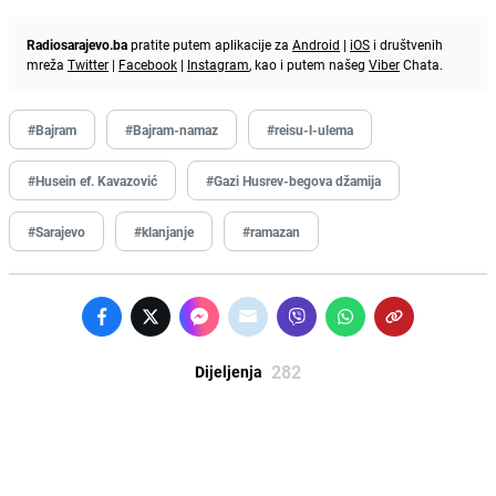
Radiosarajevo.ba
pratite putem aplikacije za
Android
|
iOS
i društvenih
mreža
Twitter
|
Facebook
|
Instagram
, kao i putem našeg
Viber
Chata.
#Bajram
#Bajram-namaz
#reisu-l-ulema
#Husein ef. Kavazović
#Gazi Husrev-begova džamija
#Sarajevo
#klanjanje
#ramazan
282
Dijeljenja