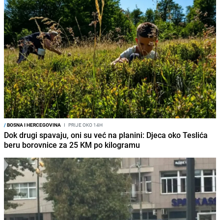
/
BOSNA I HERCEGOVINA
I
PRIJE OKO 14H
Dok drugi spavaju, oni su već na planini: Djeca oko Teslića
beru borovnice za 25 KM po kilogramu