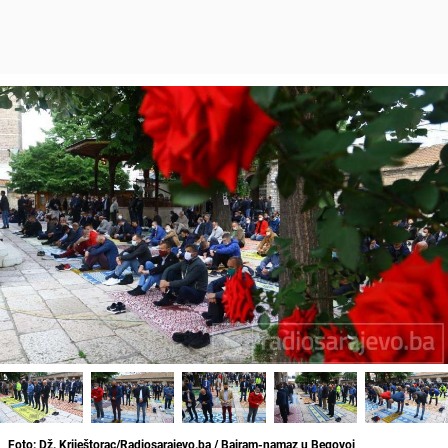
Foto: Dž. Kriještorac/Radiosarajevo.ba / Bajram-namaz u Begovoj