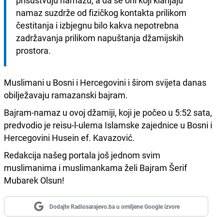
prisustvuju namazu, a da se oni koji klanjaju 
namaz suzdrže od fizičkog kontakta prilikom 
čestitanja i izbjegnu bilo kakva nepotrebna 
zadržavanja prilikom napuštanja džamijskih 
prostora.
Muslimani u Bosni i Hercegovini i širom svijeta danas
obilježavaju ramazanski bajram.
Bajram-namaz u ovoj džamiji, koji je počeo u 5:52 sata,
predvodio je reisu-l-ulema Islamske zajednice u Bosni i
Hercegovini Husein ef. Kavazović.
Redakcija našeg portala još jednom svim
muslimanima i muslimankama želi Bajram Šerif
Mubarek Olsun!
Dodajte Radiosarajevo.ba u omiljene Google izvore