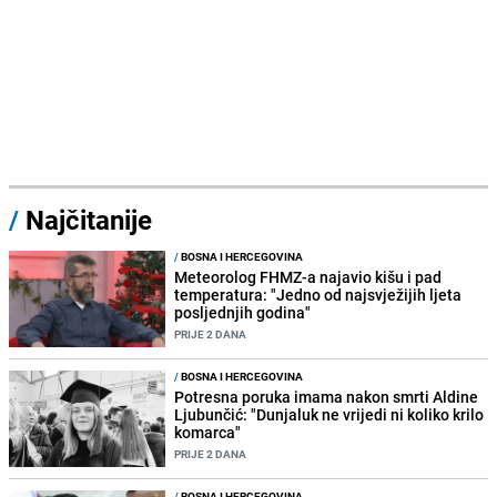
/
Najčitanije
/
BOSNA I HERCEGOVINA
Meteorolog FHMZ-a najavio kišu i pad
temperatura: "Jedno od najsvježijih ljeta
posljednjih godina"
PRIJE 2 DANA
/
BOSNA I HERCEGOVINA
Potresna poruka imama nakon smrti Aldine
Ljubunčić: "Dunjaluk ne vrijedi ni koliko krilo
komarca"
PRIJE 2 DANA
/
BOSNA I HERCEGOVINA