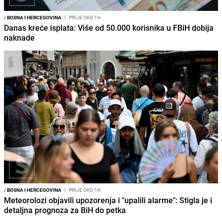
/
BOSNA I HERCEGOVINA
I
PRIJE OKO 1H
Danas kreće isplata: Više od 50.000 korisnika u FBiH dobija
naknade
/
BOSNA I HERCEGOVINA
I
PRIJE OKO 1H
Meteorolozi objavili upozorenja i "upalili alarme": Stigla je i
detaljna prognoza za BiH do petka