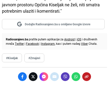
javnom prostoru Općina Kiseljak ne želi, niti smatra
potrebnim ulaziti i komentirati."
Dodajte Radiosarajevo.ba u omiljene Google izvore
Radiosarajevo.ba
pratite putem aplikacije za
Android
|
iOS
i društvenih
mreža
Twitter
|
Facebook
|
Instagram
, kao i putem našeg
Viber
Chata.
#Kiseljak
#Zmajevi