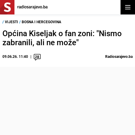
Otvor
/
VIJESTI
/
BOSNA I HERCEGOVINA
Općina Kiseljak o fan zoni: "Nismo
zabranili, ali ne može"
09.06.26. 11:40
Radiosarajevo.ba
28