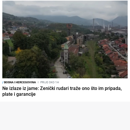
/
BOSNA I HERCEGOVINA
I
PRIJE OKO 1H
Ne izlaze iz jame: Zenički rudari traže ono što im pripada,
plate i garancije