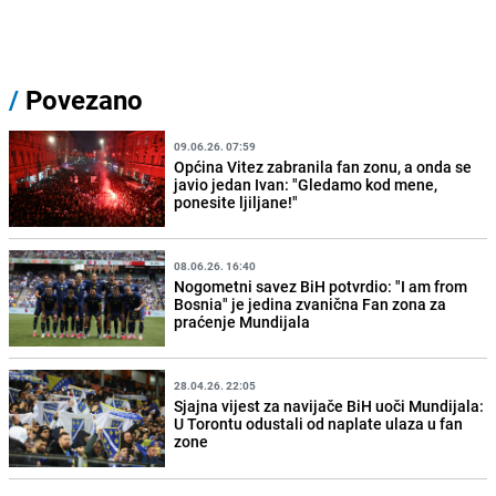
/
Povezano
09.06.26. 07:59
Općina Vitez zabranila fan zonu, a onda se
javio jedan Ivan: "Gledamo kod mene,
ponesite ljiljane!"
08.06.26. 16:40
Nogometni savez BiH potvrdio: "I am from
Bosnia" je jedina zvanična Fan zona za
praćenje Mundijala
28.04.26. 22:05
Sjajna vijest za navijače BiH uoči Mundijala:
U Torontu odustali od naplate ulaza u fan
zone