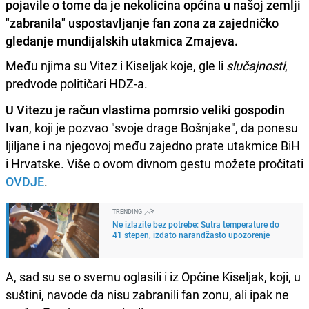
pojavile o tome da je nekolicina općina u našoj zemlji
"zabranila" uspostavljanje fan zona za zajedničko
gledanje mundijalskih utakmica Zmajeva.
Među njima su Vitez i Kiseljak koje, gle li
slučajnosti
,
predvode političari HDZ-a.
U Vitezu je račun vlastima pomrsio veliki gospodin
Ivan
, koji je pozvao "svoje drage Bošnjake", da ponesu
ljiljane i na njegovoj među zajedno prate utakmice BiH
i Hrvatske. Više o ovom divnom gestu možete pročitati
OVDJE
.
TRENDING
Ne izlazite bez potrebe: Sutra temperature do
41 stepen, izdato narandžasto upozorenje
A, sad su se o svemu oglasili i iz Općine Kiseljak, koji, u
suštini, navode da nisu zabranili fan zonu, ali ipak ne