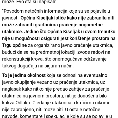
može. Evo šta su napisali:
"Povodom netočnih informacija koje su se pojavile u
javnosti,
Općina Kiseljak ističe kako nije zabranila niti
može zabraniti građanima praćenje nogometne
utakmice.
Jedino što Općina Kiseljak u ovom trenutku
nije u mogućnosti osigurati jest korištenje prostora na
Trgu općine
za organizirano javno praćenje utakmica,
budući da se na predmetnoj lokaciji izvode radovi na
rekonstrukciji krova, što onemogućava održavanje
takvog događaja na siguran način.
To je jedina okolnost
koja se odnosi na eventualno
javno okupljanje vezano uz praćenje utakmica, uz
naglasak kako nitko nije predao zahtjev za praćenje
utakmica na javnom prostoru, niti je donošena bilo
kakva Odluka. Gledanje utakmica u kafićima nikome
nije zabranjeno, niti može biti. U ostale netočne
navode, komentare i spekulacije koje su se pojavile u