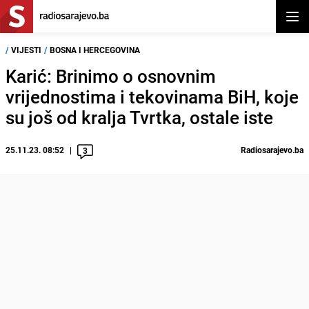
Otvor
/
VIJESTI
/
BOSNA I HERCEGOVINA
Karić: Brinimo o osnovnim
vrijednostima i tekovinama BiH, koje
su još od kralja Tvrtka, ostale iste
25.11.23. 08:52
Radiosarajevo.ba
3