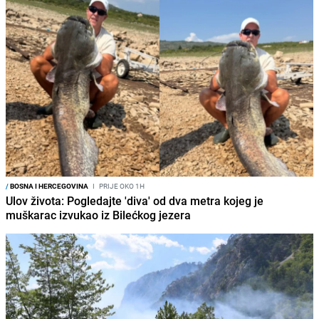
/
BOSNA I HERCEGOVINA
I
PRIJE OKO 1H
Ulov života: Pogledajte 'diva' od dva metra kojeg je
muškarac izvukao iz Bilećkog jezera