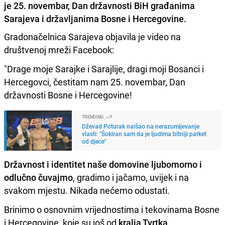
je 25. novembar, Dan državnosti BiH građanima
Sarajeva i državljanima Bosne i Hercegovine.
Gradonačelnica Sarajeva objavila je video na
društvenoj mreži Facebook:
"Drage moje Sarajke i Sarajlije, dragi moji Bosanci i
Hercegovci, čestitam nam 25. novembar, Dan
državnosti Bosne i Hercegovine!
TRENDING
Dževad Poturak naišao na nerazumijevanje
vlasti: "Šokiran sam da je ljudima bitniji parket
od djece"
Državnost i identitet naše domovine ljubomorno i
odlučno čuvajmo
, gradimo i jačamo, uvijek i na
svakom mjestu. Nikada nećemo odustati.
Brinimo o osnovnim vrijednostima i tekovinama Bosne
i Hercegovine, koje su još od
kralja Tvrtka