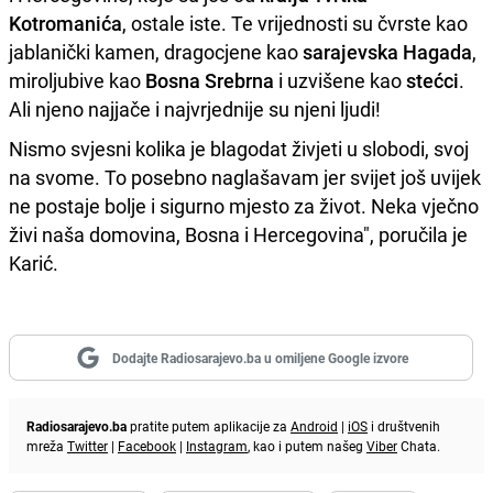
Kotromanića
, ostale iste. Te vrijednosti su čvrste kao
jablanički kamen, dragocjene kao
sarajevska Hagada
,
miroljubive kao
Bosna Srebrna
i uzvišene kao
stećci
.
Ali njeno najjače i najvrjednije su njeni ljudi!
Nismo svjesni kolika je blagodat živjeti u slobodi, svoj
na svome. To posebno naglašavam jer svijet još uvijek
ne postaje bolje i sigurno mjesto za život. Neka vječno
živi naša domovina, Bosna i Hercegovina", poručila je
Karić.
Dodajte Radiosarajevo.ba u omiljene Google izvore
Radiosarajevo.ba
pratite putem aplikacije za
Android
|
iOS
i društvenih
mreža
Twitter
|
Facebook
|
Instagram
, kao i putem našeg
Viber
Chata.