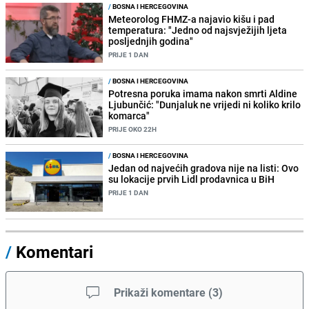
/
BOSNA I HERCEGOVINA
Meteorolog FHMZ-a najavio kišu i pad
temperatura: "Jedno od najsvježijih ljeta
posljednjih godina"
PRIJE 1 DAN
/
BOSNA I HERCEGOVINA
Potresna poruka imama nakon smrti Aldine
Ljubunčić: "Dunjaluk ne vrijedi ni koliko krilo
komarca"
PRIJE OKO 22H
/
BOSNA I HERCEGOVINA
Jedan od najvećih gradova nije na listi: Ovo
su lokacije prvih Lidl prodavnica u BiH
PRIJE 1 DAN
/
Komentari
Prikaži komentare
(
3
)