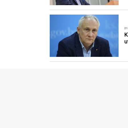
21
K
u