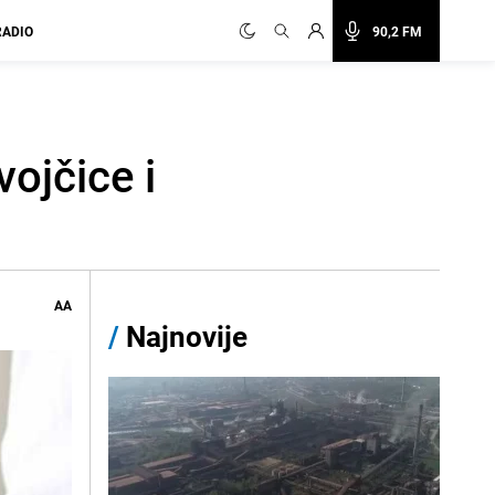
RADIO
90,2 FM
ojčice i
AA
/
Najnovije