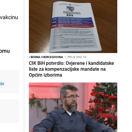
u vakcinu
domu
/
BOSNA I HERCEGOVINA
I
PRIJE OKO 1H
CIK BiH potvrdio: Ovjerene i kandidatske
liste za kompenzacijske mandate na
Općim izborima
ede