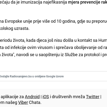
ećaju da je imunizacija najefikasnija
mjera prevencije rak
 Evropske unije prije više od 10 godina, gdje su prepo
olskog uzrasta.
iodu života, kada djeca još nisu došla u kontakt sa Hu
ta od infekcije ovim virusom i sprečava obolijevanje od r
života", navodi se u saopštenju iz Službe za protokol i p
Dodajte Radiosarajevo.ba u omiljene Google izvore
aplikacije za
Android
|
iOS
i društvenih mreža
Twitter
|
utem našeg
Viber
Chata.