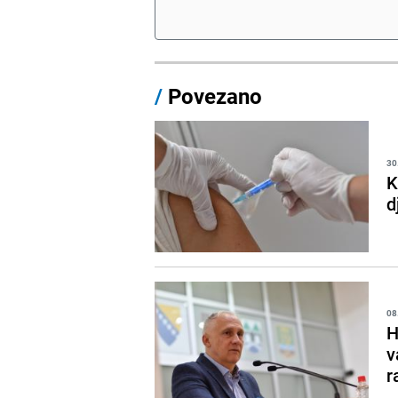
/
Povezano
30
K
d
08
H
v
r