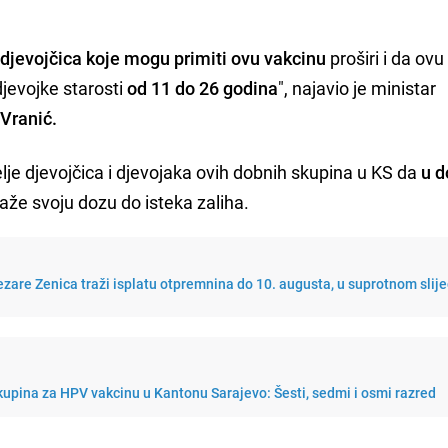
djevojčica koje mogu primiti ovu vakcinu
proširi i da ov
djevojke starosti
od 11 do 26 godina
", najavio je ministar
 Vranić.
lje djevojčica i djevojaka ovih dobnih skupina u KS da
u 
aže svoju dozu do isteka zaliha.
ezare Zenica traži isplatu otpremnina do 10. augusta, u suprotnom slij
upina za HPV vakcinu u Kantonu Sarajevo: Šesti, sedmi i osmi razred