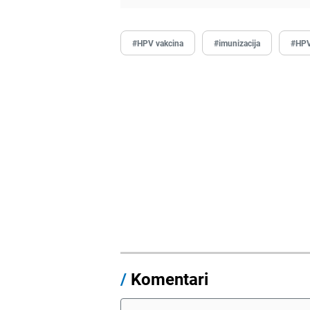
#HPV vakcina
#imunizacija
#HP
/
Komentari