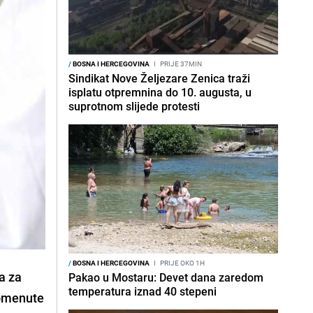
/
BOSNA I HERCEGOVINA
I
PRIJE 37MIN
Sindikat Nove Željezare Zenica traži
isplatu otpremnina do 10. augusta, u
suprotnom slijede protesti
/
BOSNA I HERCEGOVINA
I
PRIJE OKO 1H
a za
Pakao u Mostaru: Devet dana zaredom
temperatura iznad 40 stepeni
pomenute