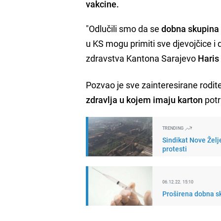
vakcine.
"Odlučili smo da se
dobna skupina 
u KS mogu primiti sve djevojčice i 
zdravstva Kantona Sarajevo
Haris
Pozvao je sve zainteresirane rodite
zdravlja u kojem imaju karton
potr
TRENDING
Sindikat Nove Želj
protesti
06.12.22. 15:10
Proširena dobna sk