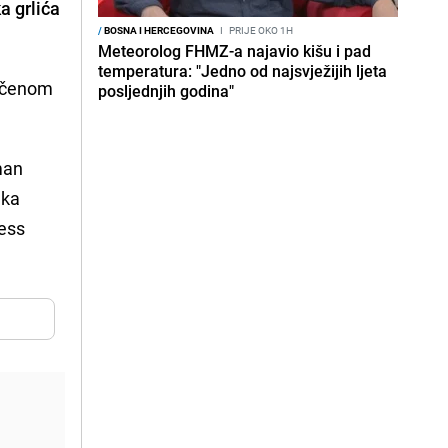
a grlića
/
BOSNA I HERCEGOVINA
I
PRIJE OKO 1H
Meteorolog FHMZ-a najavio kišu i pad
temperatura: "Jedno od najsvježijih ljeta
ručenom
posljednjih godina"
man
aka
ress