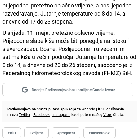
prijepodne, pretežno oblačno vrijeme, a poslijepodne
razvedravanje. Jutarnje temperature od 8 do 14, a
dnevne od 17 do 23 stepena.
U srijedu, 11. maja
, pretežno oblačno vrijeme.
Prijepodne slabe kiše može biti ponegdje na istoku i
sjeverozapadu Bosne. Poslijepodne ili u večernjim
satima kiša u većini područja. Jutarnje temperature od
8 do 14, a dnevne od 20 do 26 stepeni, saopćeno je iz
Federalnog hidrometeorološkog zavoda (FHMZ) BiH.
Dodajte Radiosarajevo.ba u omiljene Google izvore
Radiosarajevo.ba
pratite putem aplikacije za
Android
|
iOS
i društvenih
mreža
Twitter
|
Facebook
|
Instagram
, kao i putem našeg
Viber
Chata.
#BiH
#vrijeme
#prognoza
#meteorolozi