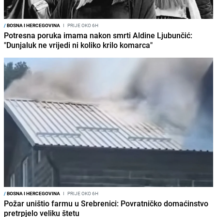
/
BOSNA I HERCEGOVINA
I
PRIJE OKO 6H
Potresna poruka imama nakon smrti Aldine Ljubunčić:
"Dunjaluk ne vrijedi ni koliko krilo komarca"
/
BOSNA I HERCEGOVINA
I
PRIJE OKO 6H
Požar uništio farmu u Srebrenici: Povratničko domaćinstvo
pretrpjelo veliku štetu