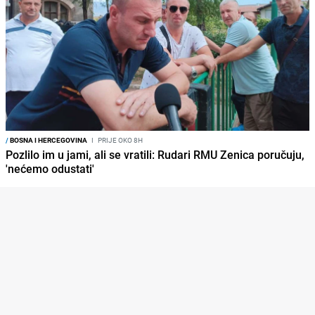
/
BOSNA I HERCEGOVINA
I
PRIJE OKO 8H
Pozlilo im u jami, ali se vratili: Rudari RMU Zenica poručuju,
'nećemo odustati'