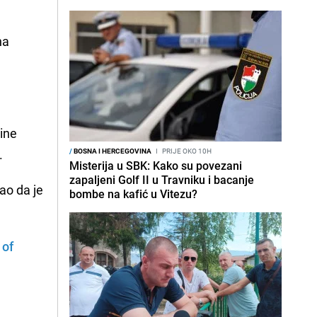
na
vine
.
/
BOSNA I HERCEGOVINA
I
PRIJE OKO 10H
Misterija u SBK: Kako su povezani
zapaljeni Golf II u Travniku i bacanje
ao da je
bombe na kafić u Vitezu?
 of