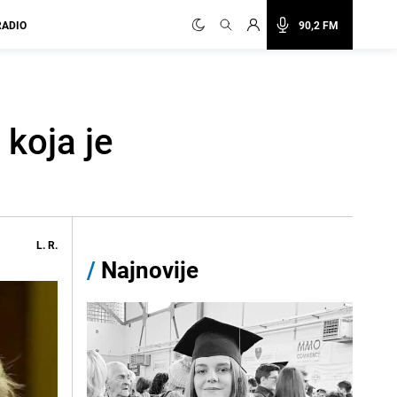
RADIO
90,2 FM
koja je
L. R.
/
Najnovije