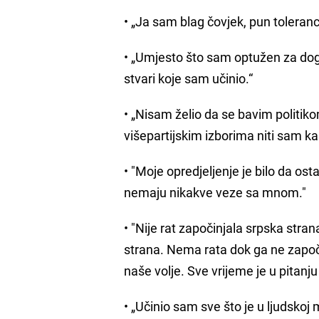
• „Ja sam blag čovjek, pun toleranc
• „Umjesto što sam optužen za doga
stvari koje sam učinio.“
• „Nisam želio da se bavim politik
višepartijskim izborima niti sam kasn
• "Moje opredjeljenje je bilo da osta
nemaju nikakve veze sa mnom."
• "Nije rat započinjala srpska stran
strana. Nema rata dok ga ne započ
naše volje. Sve vrijeme je u pitanj
• „Učinio sam sve što je u ljudskoj