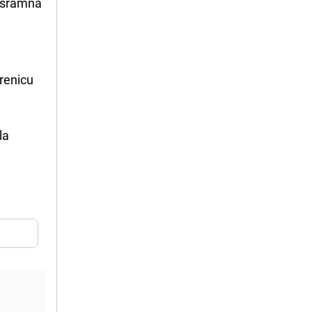
besramna
renicu
la