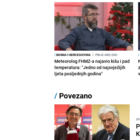
/
BOSNA I HERCEGOVINA
I
PRIJE OKO 20H
/
Meteorolog FHMZ-a najavio kišu i pad
temperatura: "Jedno od najsvježijih
ljeta posljednjih godina"
/
Povezano
20
P
K