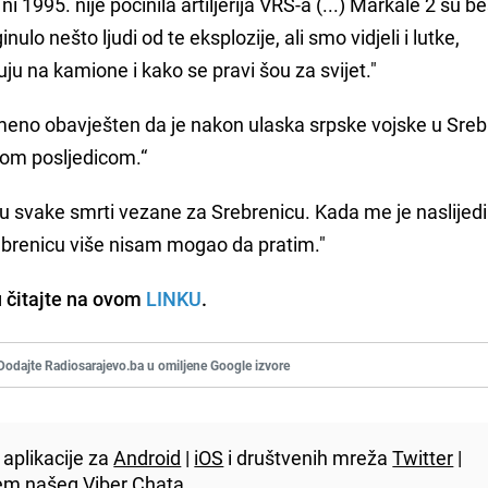
 1995. nije počinila artiljerija VRS-a (...) Markale 2 su 
ulo nešto ljudi od te eksplozije, ali smo vidjeli i lutke,
u na kamione i kako se pravi šou za svijet."
smeno obavješten da je nakon ulaska srpske vojske u Sreb
nom posljedicom.“
gu svake smrti vezane za Srebrenicu. Kada me je naslijedi
rebrenicu više nisam mogao da pratim."
 čitajte na ovom
LINKU
.
Dodajte Radiosarajevo.ba u omiljene Google izvore
aplikacije za
Android
|
iOS
i društvenih mreža
Twitter
|
utem našeg
Viber
Chata.