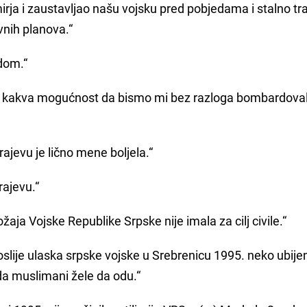
irja i zaustavljao našu vojsku pred pobjedama i stalno tr
vnih planova.“
dom.“
 bilo kakva mogućnost da bismo mi bez razloga bombardoval
rajevu je lično mene boljela.“
arajevu.“
žaja Vojske Republike Srpske nije imala za cilj civile.“
poslije ulaska srpske vojske u Srebrenicu 1995. neko ubijen 
 da muslimani žele da odu.“