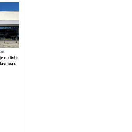
13H
 na listi:
odavnica u