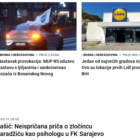
BOSNA I HERCEGOVINA
I
PRIJE 2 DANA
/
BOSNA I HERCEGOVINA
I
PRIJE OKO 
Nastavak provokacija: MUP RS oduzeo
Jedan od najvećih gradova nije
zastavu s ljiljanima i sankcionisao
Ovo su lokacije prvih Lidl pr
vozača iz Bosanskog Novog
BiH
.03.19. 09:00
ašić: Neispričana priča o zločincu
aradžiću kao psihologu u FK Sarajevo