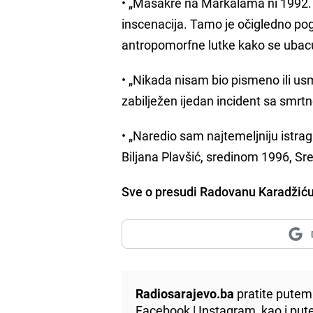
• „Masakre na Markalama ni 1992. ni
inscenacija. Tamo je očigledno pogin
antropomorfne lutke kako se ubacuj
• „Nikada nisam bio pismeno ili u
zabilježen ijedan incident sa smrt
• „Naredio sam najtemeljniju istra
Biljana Plavšić, sredinom 1996, S
Sve o presudi Radovanu Karadžiću
Radiosarajevo.ba
pratite putem 
Facebook
|
Instagram
, kao i p