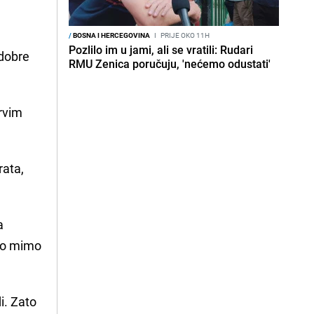
/
BOSNA I HERCEGOVINA
I
PRIJE OKO 11H
Pozlilo im u jami, ali se vratili: Rudari
 dobre
RMU Zenica poručuju, 'nećemo odustati'
prvim
rata,
a
nio mimo
i. Zato