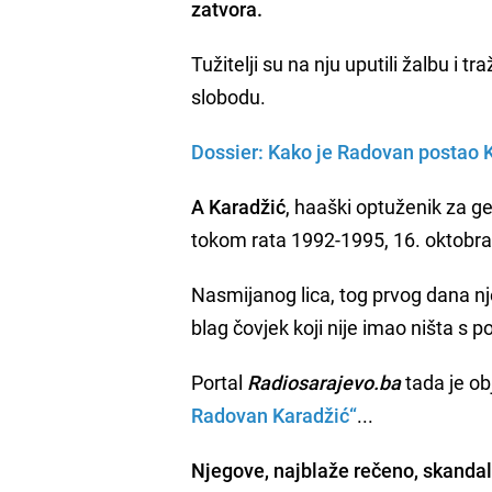
zatvora.
Tužitelji su na nju uputili žalbu i 
slobodu.
Dossier: Kako je Radovan postao 
A Karadžić
, haaški optuženik za g
tokom rata 1992-1995, 16. oktobra
Nasmijanog lica, tog prvog dana nj
blag čovjek koji nije imao ništa s 
Portal
Radiosarajevo.ba
tada je ob
Radovan Karadžić“
...
Njegove, najblaže rečeno, skanda