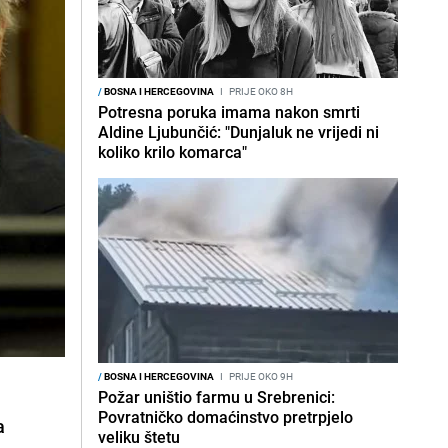
/
BOSNA I HERCEGOVINA
I
PRIJE OKO 8H
Potresna poruka imama nakon smrti
Aldine Ljubunčić: "Dunjaluk ne vrijedi ni
koliko krilo komarca"
/
BOSNA I HERCEGOVINA
I
PRIJE OKO 9H
Požar uništio farmu u Srebrenici:
Povratničko domaćinstvo pretrpjelo
a
veliku štetu