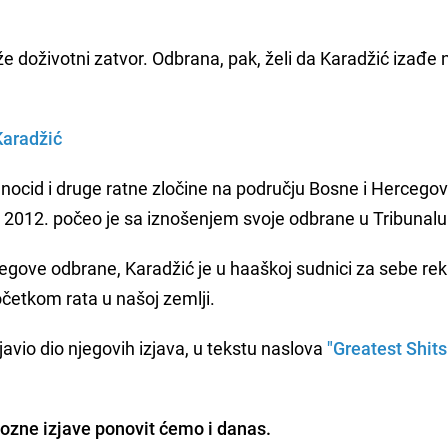
traže doživotni zatvor. Odbrana, pak, želi da Karadžić izađe 
Karadžić
enocid i druge ratne zločine na području Bosne i Hercego
 2012. počeo je sa iznošenjem svoje odbrane u Tribunalu
egove odbrane, Karadžić je u haaškoj sudnici za sebe rek
početkom rata u našoj zemlji.
javio dio njegovih izjava, u tekstu naslova
"Greatest Shits
lozne izjave ponovit ćemo i danas.