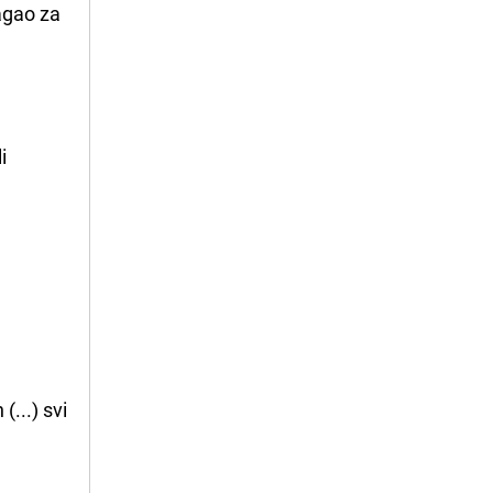
agao za
i
(...) svi