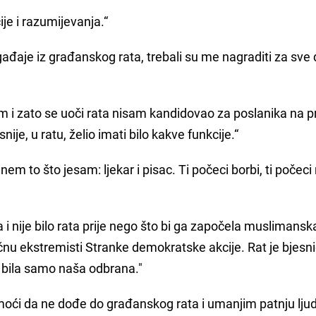
ije i razumijevanja.“
đaje iz građanskog rata, trebali su me nagraditi za sve
om i zato se uoči rata nisam kandidovao za poslanika na 
ije, u ratu, želio imati bilo kakve funkcije.“
nem to što jesam: ljekar i pisac. Ti počeci borbi, ti počeci 
a i nije bilo rata prije nego što bi ga započela muslimansk
nu ekstremisti Stranke demokratske akcije. Rat je bjes
u bila samo naša odbrana."
 moći da ne dođe do građanskog rata i umanjim patnju ljud