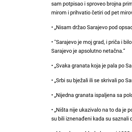
sam potpisao i sproveo brojna prim
mirom i prihvatio četiri od pet miro
• „Nisam držao Sarajevo pod opsa
• "Sarajevo je moj grad, i priča i
Sarajevo je apsolutno netačna.“
• „Svaka granata koja je pala po Sa
• „Srbi su bježali ili se skrivali po S
• „Nijedna granata ispaljena sa polo
• „Ništa nije ukazivalo na to da je 
su bili iznenađeni kada su saznali