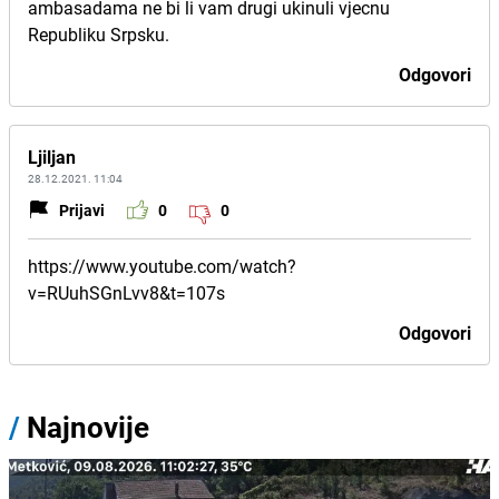
ambasadama ne bi li vam drugi ukinuli vjecnu
Republiku Srpsku.
Odgovori
Ljiljan
28.12.2021. 11:04
Prijavi
0
0
https://www.youtube.com/watch?
v=RUuhSGnLvv8&t=107s
Odgovori
/
Najnovije