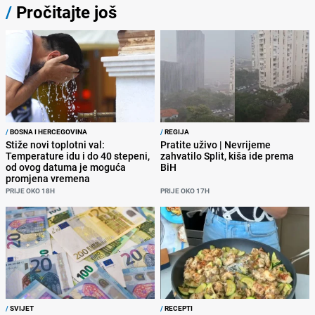
/
Pročitajte još
/
BOSNA I HERCEGOVINA
/
REGIJA
Stiže novi toplotni val:
Pratite uživo | Nevrijeme
Temperature idu i do 40 stepeni,
zahvatilo Split, kiša ide prema
od ovog datuma je moguća
BiH
promjena vremena
PRIJE OKO 18H
PRIJE OKO 17H
/
SVIJET
/
RECEPTI