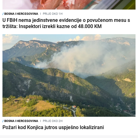
/
BOSNA I HERCEGOVINA
I
PRIJE OKO 1H
U FBiH nema jedinstvene evidencije o povučenom mesu s
tržišta: Inspektori izrekli kazne od 48.000 KM
/
BOSNA I HERCEGOVINA
I
PRIJE OKO 2H
Požari kod Konjica jutros uspješno lokalizirani