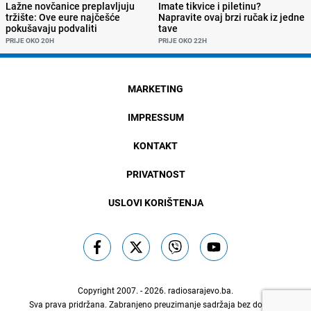
Lažne novčanice preplavljuju
Imate tikvice i piletinu?
tržište: Ove eure najčešće
Napravite ovaj brzi ručak iz jedne
pokušavaju podvaliti
tave
PRIJE OKO 20H
PRIJE OKO 22H
MARKETING
IMPRESSUM
KONTAKT
PRIVATNOST
USLOVI KORIŠTENJA
Copyright 2007. - 2026.
radiosarajevo.ba
.
Sva prava pridržana. Zabranjeno preuzimanje sadržaja bez dozvole