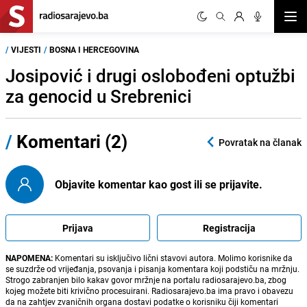
Otvor
/
VIJESTI
/
BOSNA I HERCEGOVINA
Josipović i drugi oslobođeni optužbi
za genocid u Srebrenici
/
Komentari (2)
Povratak na članak
Objavite komentar kao gost ili se prijavite.
Prijava
Registracija
NAPOMENA:
Komentari su isključivo lični stavovi autora. Molimo korisnike da
se suzdrže od vrijeđanja, psovanja i pisanja komentara koji podstiču na mržnju.
Strogo zabranjen bilo kakav govor mržnje na portalu radiosarajevo.ba, zbog
kojeg možete biti krivično procesuirani. Radiosarajevo.ba ima pravo i obavezu
da na zahtjev zvaničnih organa dostavi podatke o korisniku čiji komentari