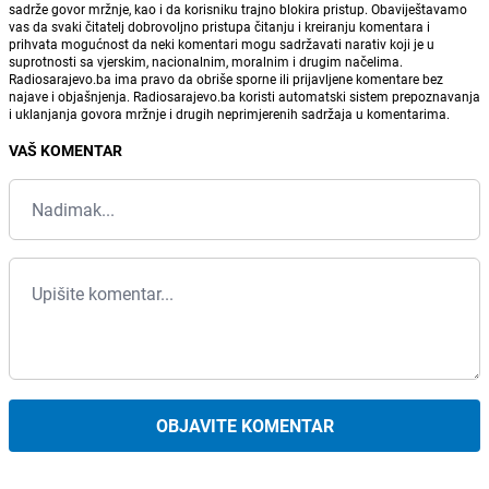
sadrže govor mržnje, kao i da korisniku trajno blokira pristup. Obaviještavamo
vas da svaki čitatelj dobrovoljno pristupa čitanju i kreiranju komentara i
prihvata mogućnost da neki komentari mogu sadržavati narativ koji je u
suprotnosti sa vjerskim, nacionalnim, moralnim i drugim načelima.
Radiosarajevo.ba ima pravo da obriše sporne ili prijavljene komentare bez
najave i objašnjenja. Radiosarajevo.ba koristi automatski sistem prepoznavanja
i uklanjanja govora mržnje i drugih neprimjerenih sadržaja u komentarima.
VAŠ KOMENTAR
OBJAVITE KOMENTAR