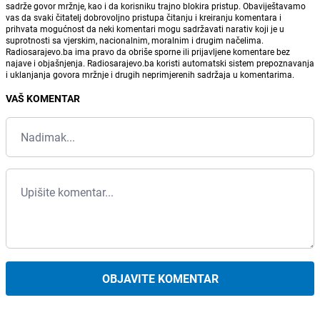
sadrže govor mržnje, kao i da korisniku trajno blokira pristup. Obaviještavamo
vas da svaki čitatelj dobrovoljno pristupa čitanju i kreiranju komentara i
prihvata mogućnost da neki komentari mogu sadržavati narativ koji je u
suprotnosti sa vjerskim, nacionalnim, moralnim i drugim načelima.
Radiosarajevo.ba ima pravo da obriše sporne ili prijavljene komentare bez
najave i objašnjenja. Radiosarajevo.ba koristi automatski sistem prepoznavanja
i uklanjanja govora mržnje i drugih neprimjerenih sadržaja u komentarima.
VAŠ KOMENTAR
OBJAVITE KOMENTAR