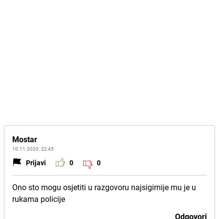
Mostar
10.11.2020. 22:45
Prijavi
0
0
Ono sto mogu osjetiti u razgovoru najsigirnije mu je u
rukama policije
Odgovori