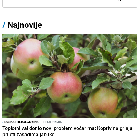
/
Najnovije
/
BOSNA I HERCEGOVINA
I
PRIJE 26MIN
Toplotni val donio novi problem voćarima: Koprivina grinja
prijeti zasadima jabuke