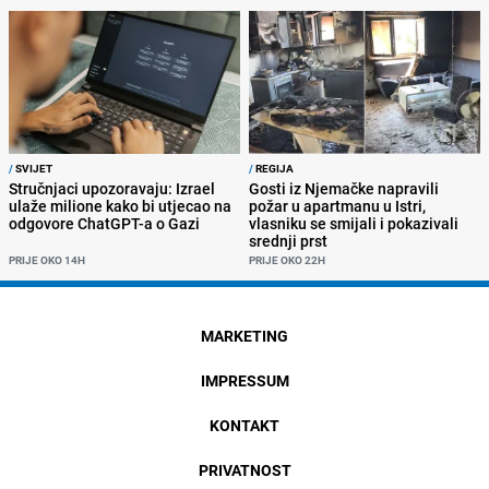
/
SVIJET
/
REGIJA
Stručnjaci upozoravaju: Izrael
Gosti iz Njemačke napravili
ulaže milione kako bi utjecao na
požar u apartmanu u Istri,
odgovore ChatGPT-a o Gazi
vlasniku se smijali i pokazivali
srednji prst
PRIJE OKO 14H
PRIJE OKO 22H
MARKETING
IMPRESSUM
KONTAKT
PRIVATNOST