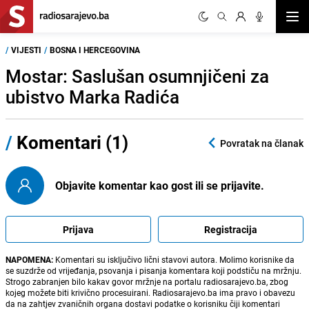
Otvor
/
VIJESTI
/
BOSNA I HERCEGOVINA
Mostar: Saslušan osumnjičeni za
ubistvo Marka Radića
/
Komentari (1)
Povratak na članak
Objavite komentar kao gost ili se prijavite.
Prijava
Registracija
NAPOMENA:
Komentari su isključivo lični stavovi autora. Molimo korisnike da
se suzdrže od vrijeđanja, psovanja i pisanja komentara koji podstiču na mržnju.
Strogo zabranjen bilo kakav govor mržnje na portalu radiosarajevo.ba, zbog
kojeg možete biti krivično procesuirani. Radiosarajevo.ba ima pravo i obavezu
da na zahtjev zvaničnih organa dostavi podatke o korisniku čiji komentari