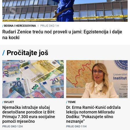
/
BOSNA I HERCEGOVINA
I
PRIJE OKO 1H
Rudari Zenice treću noć proveli u jami: Egzistencija i dalje
na kocki
/
Pročitajte još
/
SVIJET
/
TEME
Njemačka istražuje slučaj
Dr. Erma Ramić-Kunić održala
desetočlane porodice iz BiH:
lekciju notornom Miloradu
Primaju 7.300 eura socijalne
Dodiku: "Pokazujete silno
pomoći mjesečno
neznanje"
PRIJE OKO 12H
PRIJE OKO 11H