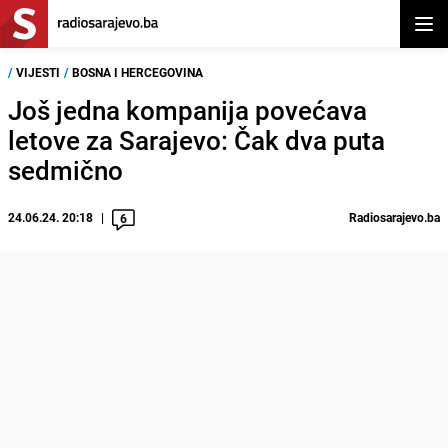
Otvor
/
VIJESTI
/
BOSNA I HERCEGOVINA
Još jedna kompanija povećava
letove za Sarajevo: Čak dva puta
sedmično
24.06.24. 20:18
Radiosarajevo.ba
6