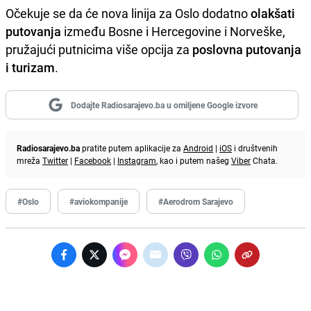
Očekuje se da će nova linija za Oslo dodatno
olakšati
putovanja
između Bosne i Hercegovine i Norveške,
pružajući putnicima više opcija za
poslovna putovanja
i turizam
.
Dodajte Radiosarajevo.ba u omiljene Google izvore
Radiosarajevo.ba
pratite putem aplikacije za
Android
|
iOS
i društvenih
mreža
Twitter
|
Facebook
|
Instagram
, kao i putem našeg
Viber
Chata.
#Oslo
#aviokompanije
#Aerodrom Sarajevo