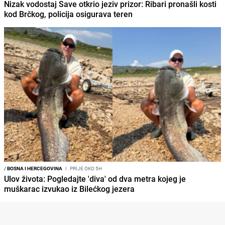
Nizak vodostaj Save otkrio jeziv prizor: Ribari pronašli kosti
kod Brčkog, policija osigurava teren
/
BOSNA I HERCEGOVINA
I
PRIJE OKO 5H
Ulov života: Pogledajte 'diva' od dva metra kojeg je
muškarac izvukao iz Bilećkog jezera