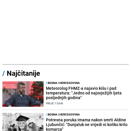
/
Najčitanije
/
BOSNA I HERCEGOVINA
Meteorolog FHMZ-a najavio kišu i pad
temperatura: "Jedno od najsvježijih ljeta
posljednjih godina"
PRIJE 1 DAN
/
BOSNA I HERCEGOVINA
Potresna poruka imama nakon smrti Aldine
Ljubunčić: "Dunjaluk ne vrijedi ni koliko krilo
komarca"