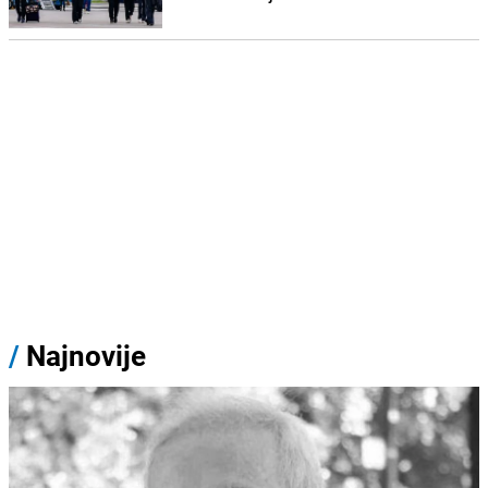
/
Najnovije