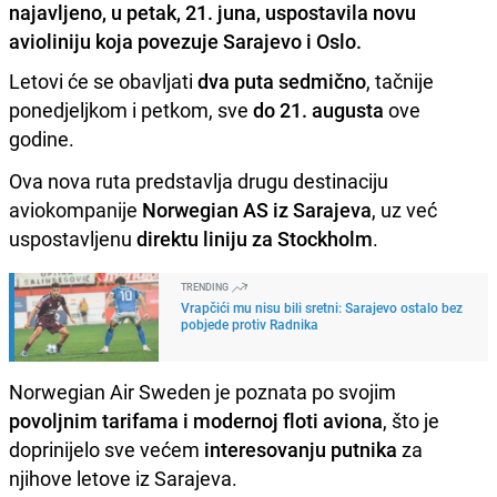
najavljeno, u petak, 21. juna, uspostavila novu
avioliniju koja povezuje Sarajevo i Oslo.
Letovi će se obavljati
dva puta sedmično
, tačnije
ponedjeljkom i petkom, sve
do 21. augusta
ove
godine.
Ova nova ruta predstavlja drugu destinaciju
aviokompanije
Norwegian
AS iz Sarajeva
, uz već
uspostavljenu
direktu liniju za Stockholm
.
TRENDING
Vrapčići mu nisu bili sretni: Sarajevo ostalo bez
pobjede protiv Radnika
Norwegian Air Sweden je poznata po svojim
povoljnim tarifama i modernoj floti aviona
, što je
doprinijelo sve većem
interesovanju putnika
za
njihove letove iz Sarajeva.