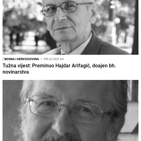
/
BOSNA I HERCEGOVINA
I
PRIJE OKO 4H
Tužna vijest: Preminuo Hajdar Arifagić, doajen bh.
novinarstva