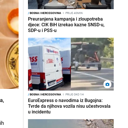
/
BOSNA I HERCEGOVINA
I
PRIJE 40MIN
Preuranjena kampanja i zloupotreba
djece: CIK BiH izrekao kazne SNSD-u,
SDP-u i PSS-u
/
BOSNA I HERCEGOVINA
I
PRIJE OKO 1H
ha
,
EuroExpress o navodima iz Bugojna:
Tvrde da njihova vozila nisu učestvovala
u incidentu
ih