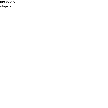
anje odbilo
e slupala