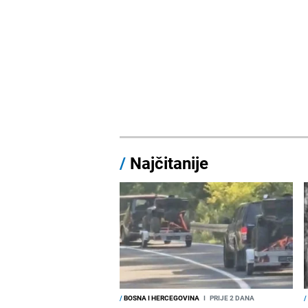
/
Najčitanije
/
BOSNA I HERCEGOVINA
I
PRIJE 2 DANA
/