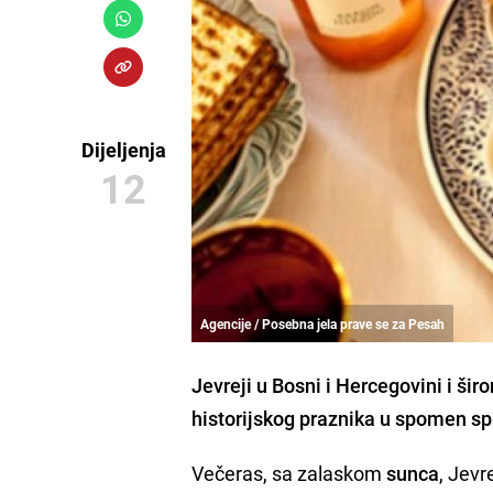
Dijeljenja
12
Agencije / Posebna jela prave se za Pesah
Jevreji
u Bosni i Hercegovini i ši
historijskog praznika u spomen sp
Večeras, sa zalaskom
sunca
, Jevr