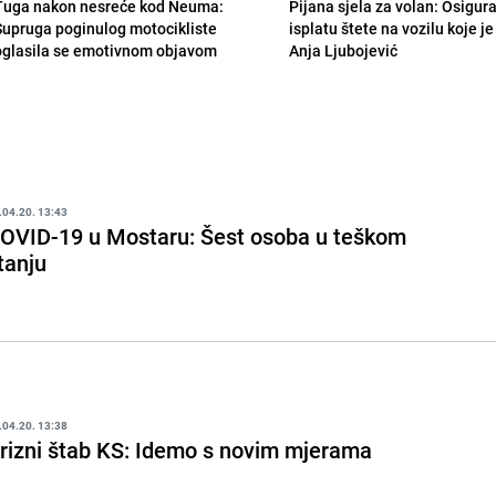
Tuga nakon nesreće kod Neuma:
Pijana sjela za volan: Osigur
Supruga poginulog motocikliste
isplatu štete na vozilu koje j
oglasila se emotivnom objavom
Anja Ljubojević
.04.20. 13:43
OVID-19 u Mostaru: Šest osoba u teškom
tanju
.04.20. 13:38
rizni štab KS: Idemo s novim mjerama