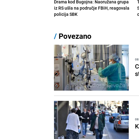
Drama kod Bugojna: Naoružana grupa
iz RS ušla na područje FBiH, reagovala
policija SBK
/
Povezano
08
C
s
08
K