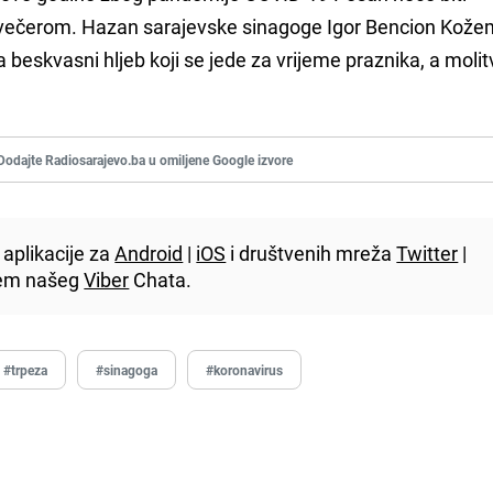
i večerom. Hazan sarajevske sinagoge Igor Bencion Kože
a beskvasni hljeb koji se jede za vrijeme praznika, a molit
Dodajte Radiosarajevo.ba u omiljene Google izvore
aplikacije za
Android
|
iOS
i društvenih mreža
Twitter
|
utem našeg
Viber
Chata.
#trpeza
#sinagoga
#koronavirus