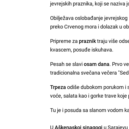
jevrejskih praznika, koji se naziva
Obilježava oslobađanje jevrejskog
preko Crvenog mora i dolazak u o
Pripreme za
praznik
traju više ods
kvascem, posuđe iskuhava.
Pesah se slavi
osam dana
. Prvo v
tradicionalna svečana večera "Sed
Trpeza
odiše dubokom porukom i sim
voće, salata kao i gorke trave koj
Tu je i posuda sa slanom vodom ka
U
Aškenaskoj sinagogi
u Sarajevu