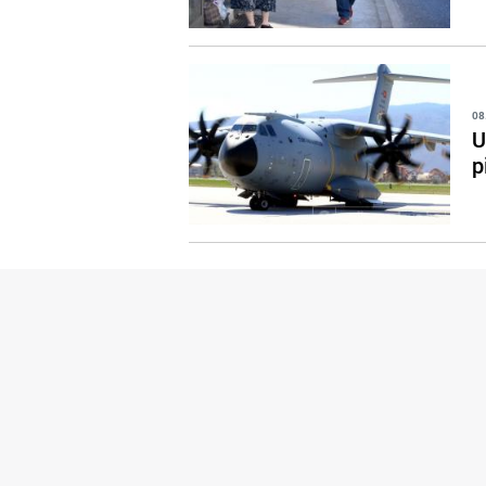
08
U
p