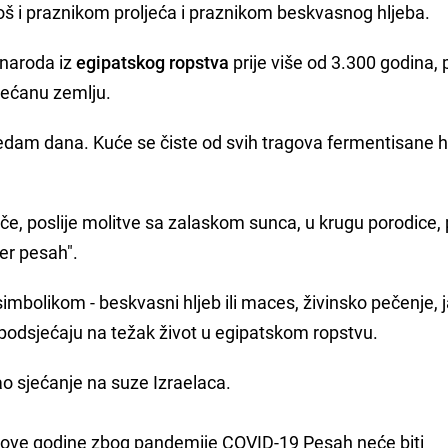
 još i praznikom proljeća i praznikom beskvasnog hljeba.
 naroda iz
egipatskog ropstva
prije više od 3.300 godina, 
bećanu zemlju.
edam dana. Kuće se čiste od svih tragova fermentisane 
eče, poslije molitve sa zalaskom sunca, u krugu porodice, 
er pesah".
bolikom - beskvasni hljeb ili maces, živinsko pečenje, j
e podsjećaju na težak život u egipatskom ropstvu.
o sjećanje na suze Izraelaca.
 ove godine zbog pandemije COVID-19 Pesah neće biti