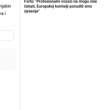
Forto: "Profesionalni vozači ne mogu više
mjakin
čekati, Europskoj komisiji ponudili smo
rješenje"
va i