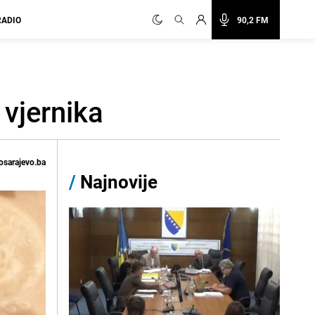
RADIO
90,2 FM
 vjernika
osarajevo.ba
/
Najnovije