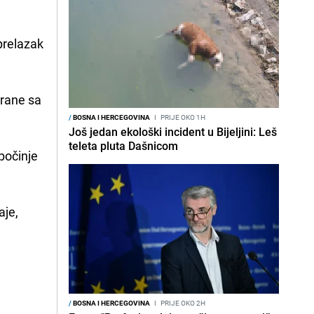
prelazak
hrane sa
/
BOSNA I HERCEGOVINA
I
PRIJE OKO 1H
Još jedan ekološki incident u Bijeljini: Leš
teleta pluta Dašnicom
počinje
aje,
/
BOSNA I HERCEGOVINA
I
PRIJE OKO 2H