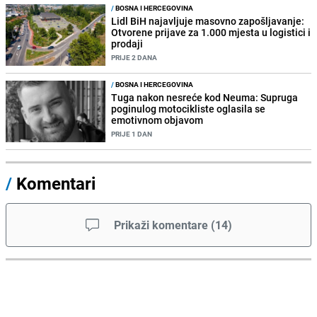
/
BOSNA I HERCEGOVINA
Lidl BiH najavljuje masovno zapošljavanje:
Otvorene prijave za 1.000 mjesta u logistici i
prodaji
PRIJE 2 DANA
/
BOSNA I HERCEGOVINA
Tuga nakon nesreće kod Neuma: Supruga
poginulog motocikliste oglasila se
emotivnom objavom
PRIJE 1 DAN
/
Komentari
Prikaži komentare
(
14
)