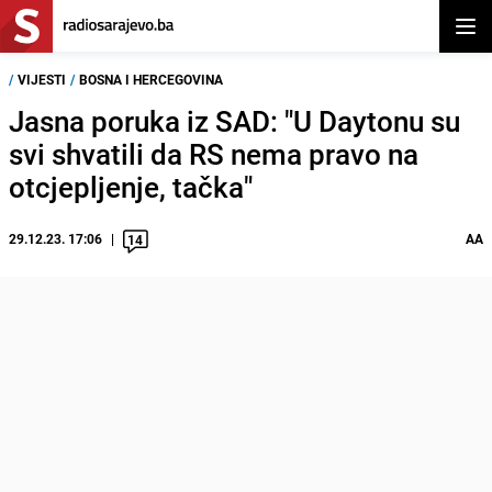
Otvor
/
VIJESTI
/
BOSNA I HERCEGOVINA
Jasna poruka iz SAD: "U Daytonu su
svi shvatili da RS nema pravo na
otcjepljenje, tačka"
29.12.23. 17:06
AA
14