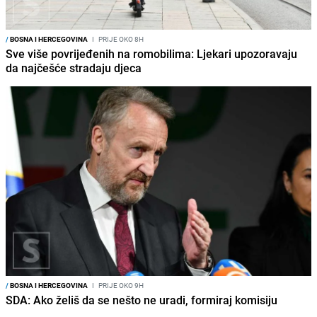
/
BOSNA I HERCEGOVINA
I
PRIJE OKO 8H
Sve više povrijeđenih na romobilima: Ljekari upozoravaju
da najčešće stradaju djeca
/
BOSNA I HERCEGOVINA
I
PRIJE OKO 9H
SDA: Ako želiš da se nešto ne uradi, formiraj komisiju