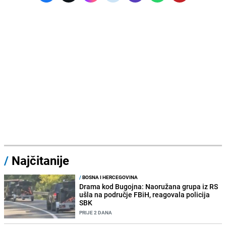
/
Najčitanije
/
BOSNA I HERCEGOVINA
Drama kod Bugojna: Naoružana grupa iz RS
ušla na područje FBiH, reagovala policija
SBK
PRIJE 2 DANA