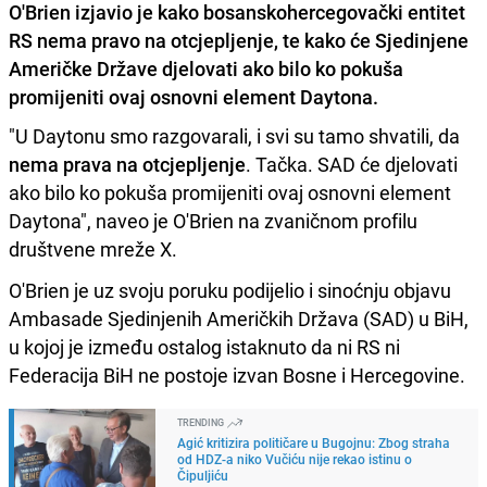
O'Brien izjavio je kako bosanskohercegovački entitet
RS nema pravo na otcjepljenje, te kako će Sjedinjene
Američke Države djelovati ako bilo ko pokuša
promijeniti ovaj osnovni element Daytona.
"U Daytonu smo razgovarali, i svi su tamo shvatili, da
nema prava na otcjepljenje
. Tačka. SAD će djelovati
ako bilo ko pokuša promijeniti ovaj osnovni element
Daytona", naveo je O'Brien na zvaničnom profilu
društvene mreže X.
O'Brien je uz svoju poruku podijelio i sinoćnju objavu
Ambasade Sjedinjenih Američkih Država (SAD) u BiH,
u kojoj je između ostalog istaknuto da ni RS ni
Federacija BiH ne postoje izvan Bosne i Hercegovine.
TRENDING
Agić kritizira političare u Bugojnu: Zbog straha
od HDZ-a niko Vučiću nije rekao istinu o
Čipuljiću