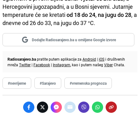
Hercegovini jugozapadni, a u Bosni sjeverni. Jutarnje
temperature će se kretati
od 18 do 24, na jugu do 28
, a
dnevne od 26 do 33, na jugu do 37 °C.
Dodajte Radiosarajevo.ba u omiljene Google izvore
Radiosarajevo.ba
pratite putem aplikacije za
Android
|
iOS
i društvenih
mreža
Twitter
|
Facebook
|
Instagram
, kao i putem našeg
Viber
Chata.
#nevrijeme
#Sarajevo
#vremenska prognoza