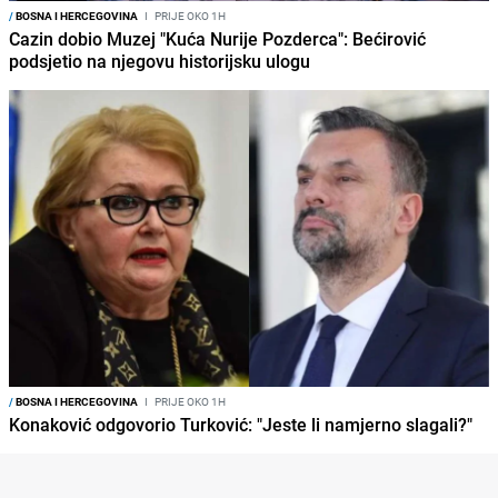
/
BOSNA I HERCEGOVINA
I
PRIJE OKO 1H
Cazin dobio Muzej "Kuća Nurije Pozderca": Bećirović
podsjetio na njegovu historijsku ulogu
/
BOSNA I HERCEGOVINA
I
PRIJE OKO 1H
Konaković odgovorio Turković: "Jeste li namjerno slagali?"