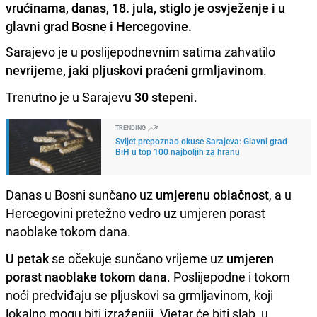
vrućinama, danas, 18. jula, stiglo je osvježenje i u
glavni grad Bosne i Hercegovine.
Sarajevo je u poslijepodnevnim satima zahvatilo
nevrijeme,
jaki pljuskovi praćeni grmljavinom
.
Trenutno je u Sarajevu
30 stepeni
.
TRENDING
Svijet prepoznao okuse Sarajeva: Glavni grad
BiH u top 100 najboljih za hranu
Danas u Bosni sunčano uz
umjerenu oblačnost
, a u
Hercegovini pretežno vedro uz umjeren porast
naoblake tokom dana.
U petak
se očekuje sunčano vrijeme uz
umjeren
porast naoblake tokom dana
. Poslijepodne i tokom
noći predviđaju se pljuskovi sa grmljavinom, koji
lokalno mogu biti izraženiji. Vjetar će biti slab, u