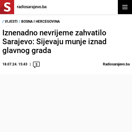
Otvor
/
VIJESTI
/
BOSNA I HERCEGOVINA
Iznenadno nevrijeme zahvatilo
Sarajevo: Sijevaju munje iznad
glavnog grada
18.07.24. 15:43
Radiosarajevo.ba
3