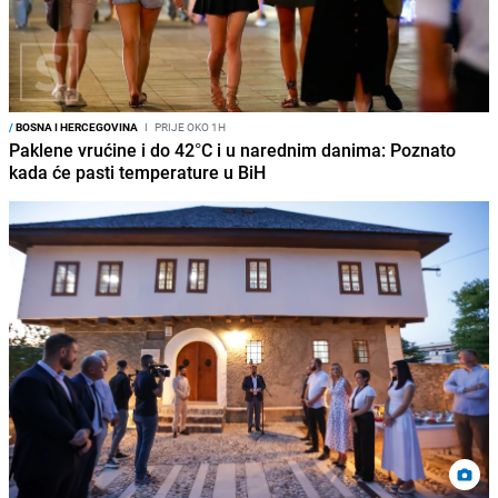
/
BOSNA I HERCEGOVINA
I
PRIJE OKO 1H
Paklene vrućine i do 42°C i u narednim danima: Poznato
kada će pasti temperature u BiH