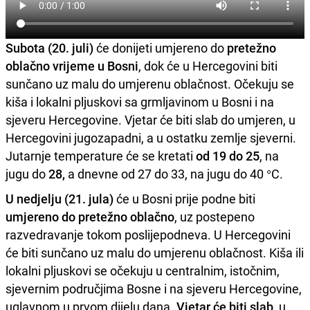
Subota (20. juli)
će donijeti umjereno do
pretežno
oblačno vrijeme u Bosni
, dok će u Hercegovini biti
sunčano uz malu do umjerenu oblačnost. Očekuju se
kiša i lokalni pljuskovi sa grmljavinom u Bosni i na
sjeveru Hercegovine. Vjetar će biti slab do umjeren, u
Hercegovini jugozapadni, a u ostatku zemlje sjeverni.
Jutarnje temperature će se kretati
od 19 do 25
, na
jugu do
28,
a dnevne od 27 do 33, na jugu do 40 °C.
U nedjelju (21. jula)
će u Bosni prije podne biti
umjereno do pretežno oblačno
, uz postepeno
razvedravanje tokom poslijepodneva. U Hercegovini
će biti sunčano uz malu do umjerenu oblačnost. Kiša ili
lokalni pljuskovi se očekuju u centralnim, istočnim,
sjevernim područjima Bosne i na sjeveru Hercegovine,
uglavnom u prvom dijelu dana.
Vjetar će biti slab
, u