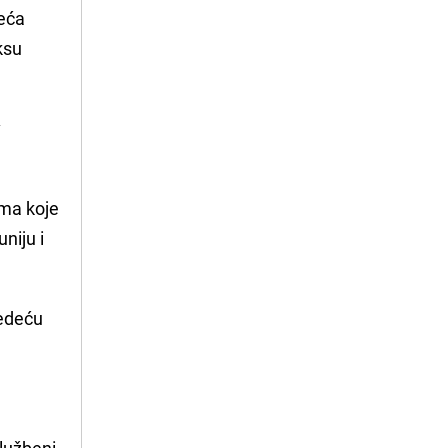
reća
ksu
v
ama koje
niju i
jedeću
lužbeni