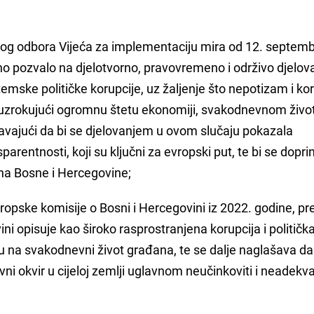
nog odbora Vijeća za implementaciju mira od 12. septem
no pozvalo na djelotvorno, pravovremeno i održivo djelov
stemske političke korupcije, uz žaljenje što nepotizam i ko
 uzrokujući ogromnu štetu ekonomiji, svakodnevnom živo
ašavajući da bi se djelovanjem u ovom slučaju pokazala
arentnosti, koji su ključni za evropski put, te bi se doprin
ana Bosne i Hercegovine;
Evropske komisije o Bosni i Hercegovini iz 2022. godine, p
ni opisuje kao široko rasprostranjena korupcija i političk
u na svakodnevni život građana, te se dalje naglašava da
vni okvir u cijeloj zemlji uglavnom neučinkoviti i neadekva