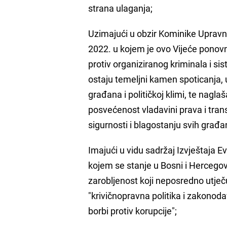
strana ulaganja;
Uzimajući u obzir Kominike Uprav
2022. u kojem je ovo Vijeće ponov
protiv organiziranog kriminala i si
ostaju temeljni kamen spoticanja,
građana i političkoj klimi, te nagl
posvećenost vladavini prava i transp
sigurnosti i blagostanju svih građ
Imajući u vidu sadržaj Izvještaja 
kojem se stanje u Bosni i Hercegovi
zarobljenost koji neposredno utječ
"krivičnopravna politika i zakonoda
borbi protiv korupcije";