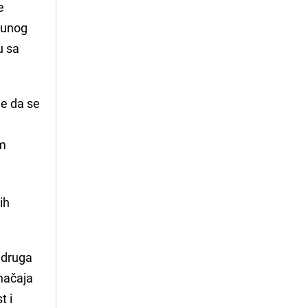
e
punog
u sa
ne da se
om
ih
 druga
značaja
t i