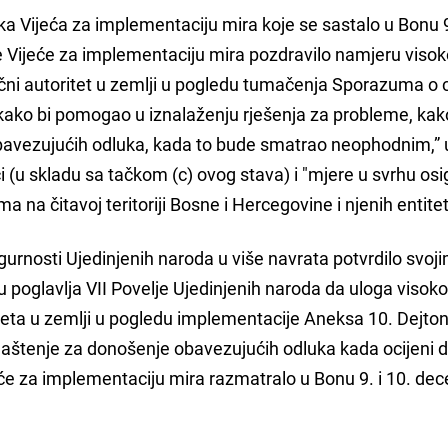
ka Vijeća za implementaciju mira koje se sastalo u Bonu 9
 Vijeće za implementaciju mira pozdravilo namjeru viso
ačni autoritet u zemlji u pogledu tumačenja Sporazuma o c
ako bi pomogao u iznalaženju rješenja za probleme, kak
avezujućih odluka, kada to bude smatrao neophodnim,” 
i (u skladu sa tačkom (c) ovog stava) i "mjere u svrhu os
a čitavoj teritoriji Bosne i Hercegovine i njenih entitet
gurnosti Ujedinjenih naroda u više navrata potvrdilo svoj
poglavlja VII Povelje Ujedinjenih naroda da uloga visok
eta u zemlji u pogledu implementacije Aneksa 10. Dejto
aštenje za donošenje obavezujućih odluka kada ocijeni da
eće za implementaciju mira razmatralo u Bonu 9. i 10. de