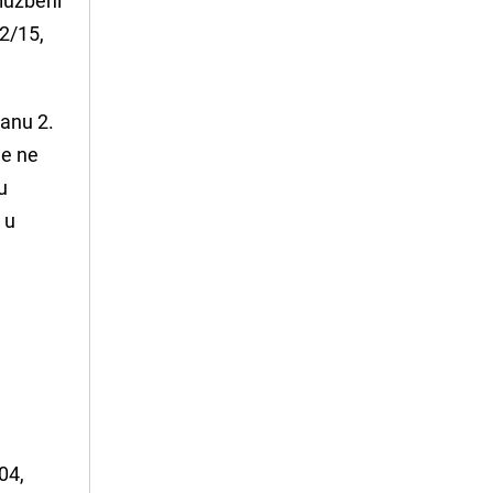
22/15,
lanu 2.
ne ne
u
 u
04,