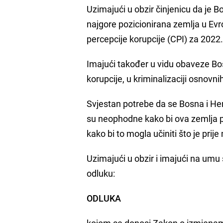
Uzimajući u obzir činjenicu da je B
najgore pozicionirana zemlja u Evr
percepcije korupcije (CPI) za 2022. 
Imajući također u vidu obaveze Bos
korupcije, u kriminalizaciji osnovn
Svjestan potrebe da se Bosna i He
su neophodne kako bi ova zemlja po
kako bi to mogla učiniti što je prij
Uzimajući u obzir i imajući na umu
odluku:
ODLUKA
kojom se donosi Zakon o izmjenam