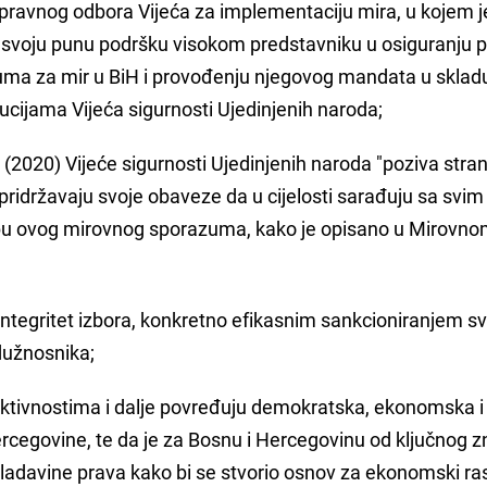
Upravnog odbora Vijeća za implementaciju mira, u kojem j
 svoju punu podršku visokom predstavniku u osiguranju 
uma za mir u BiH i provođenju njegovog mandata u sklad
cijama Vijeća sigurnosti Ujedinjenih naroda;
9 (2020) Vijeće sigurnosti Ujedinjenih naroda "poziva stra
idržavaju svoje obaveze da u cijelosti sarađuju sa svim
dbu ovog mirovnog sporazuma, kako je opisano u Mirovn
tegritet izbora, konkretno efikasnim sankcioniranjem sv
dužnosnika;
 aktivnostima i dalje povređuju demokratska, ekonomska i
ercegovine, te da je za Bosnu i Hercegovinu od ključnog 
vladavine prava kako bi se stvorio osnov za ekonomski ras