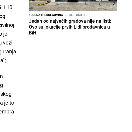
. i 10.
kog
/
BOSNA I HERCEGOVINA
I
PRIJE OKO 2H
Jedan od najvećih gradova nije na listi:
ivilnoj
Ovo su lokacije prvih Lidl prodavnica u
BiH
o je
u vezi
iguranja
a";
im
og
nskog
 je to
cembra