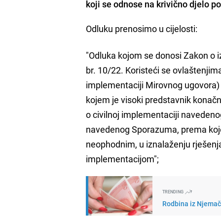
koji se odnose na krivično djelo 
Odluku prenosimo u cijelosti:
"Odluka kojom se donosi Zakon o 
br. 10/22. Koristeći se ovlaštenji
implementaciji Mirovnog ugovora)
kojem je visoki predstavnik konač
o civilnoj implementaciji navedenog
navedenog Sporazuma, prema kojem
neophodnim, u iznalaženju rješenja
implementacijom";
TRENDING
Rodbina iz Njemačk