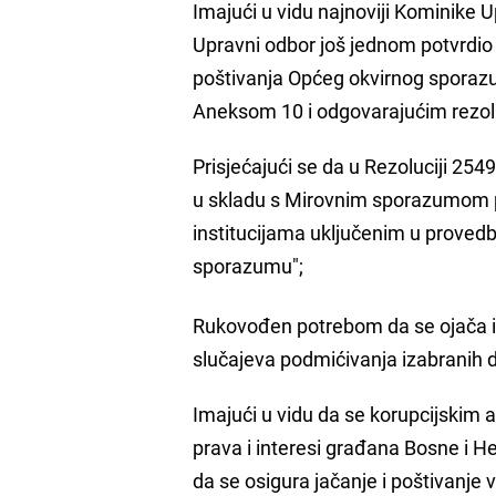
Imajući u vidu najnoviji Kominike 
Upravni odbor još jednom potvrdio
poštivanja Općeg okvirnog sporaz
Aneksom 10 i odgovarajućim rezolu
Prisjećajući se da u Rezoluciji 254
u skladu s Mirovnim sporazumom pr
institucijama uključenim u prove
sporazumu";
Rukovođen potrebom da se ojača in
slučajeva podmićivanja izabranih 
Imajući u vidu da se korupcijskim
prava i interesi građana Bosne i H
da se osigura jačanje i poštivanje 