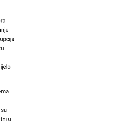
bra
anje
rupcija
tu
ijelo
rema
a
 su
tni u