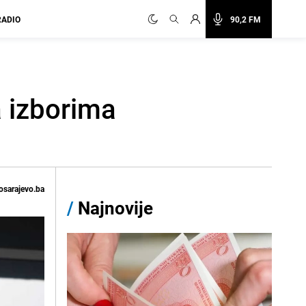
RADIO
90,2 FM
a izborima
osarajevo.ba
/
Najnovije