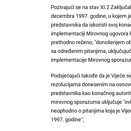
Pozivajući se na stav XI.2 Zaključa
decembra 1997. godine, u kojem je
predstavnika da iskoristi svoj kon
implementaciji Mirovnog ugovora k
prethodno rečeno, "donošenjem ob
sa određenim pitanjima, uključujuć
implementacije Mirovnog sporazuma n
Podsjećajući takođe da je Vijeće si
rezolucijama donesenim na osnovu 
predstavnika kao konačnog autorit
mirovnog sporazuma uključuje "ovl
neophodno o pitanjima koja je Vij
1997. godine";