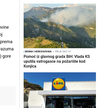
ovine
oj
, prema
orazuma
/
BOSNA I HERCEGOVINA
I
PRIJE OKO 1H
) gore
Pomoć iz glavnog grada BiH: Vlada KS
uputila vatrogasce na požarište kod
Konjica
i