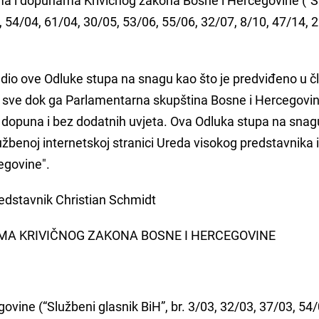
3, 54/04, 61/04, 30/05, 53/06, 55/06, 32/07, 8/10, 47/14, 
vni dio ove Odluke stupa na snagu kao što je predviđeno u č
i sve dok ga Parlamentarna skupština Bosne i Hercegovi
 i dopuna i bez dodatnih uvjeta. Ova Odluka stupa na snag
žbenoj internetskoj stranici Ureda visokog predstavnika i
egovine".
predstavnik Christian Schmidt
MA KRIVIČNOG ZAKONA BOSNE I HERCEGOVINE
vine (“Službeni glasnik BiH”, br. 3/03, 32/03, 37/03, 54/