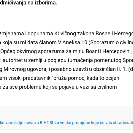
podmićivanja na izborima.
izmjenama i dopunama Krivičnog zakona Bosne i Herceg
ma koja su mi data članom V Aneksa 10 (Sporazum o civiln
 Općeg okvirnog sporazuma za mir u Bosni i Hercegovini
ni autoritet u zemlji u pogledu tumačenja pomenutog Sp
 Mirovnog ugovora; i posebno uzevši u obzir član II. 1. (d
 visoki predstavnik "pruža pomoć, kada to ocijeni
 za sve probleme koji se pojave u vezi sa civilnom
e vam šalje novac u BiH? Stižu velike promjene koje će vas obradovat