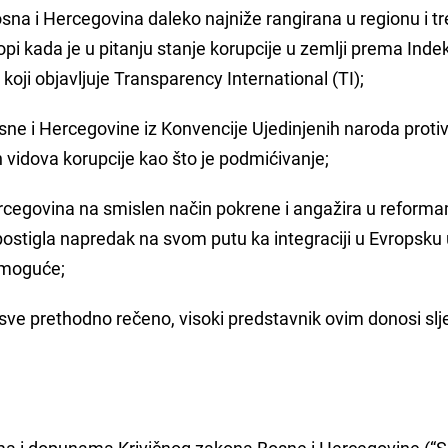
osna i Hercegovina daleko najniže rangirana u regionu i t
opi kada je u pitanju stanje korupcije u zemlji prema Inde
koji objavljuje Transparency International (TI);
ne i Hercegovine iz Konvencije Ujedinjenih naroda proti
ih vidova korupcije kao što je podmićivanje;
rcegovina na smislen način pokrene i angažira u reform
stigla napredak na svom putu ka integraciji u Evropsku u
e moguće;
 sve prethodno rečeno, visoki predstavnik ovim donosi sl
a i dopunama Krivičnog zakona Bosne i Hercegovine (“S