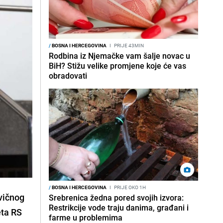
/
BOSNA I HERCEGOVINA
I
PRIJE 43MIN
Rodbina iz Njemačke vam šalje novac u
BiH? Stižu velike promjene koje će vas
obradovati
/
BOSNA I HERCEGOVINA
I
PRIJE OKO 1H
vičnog
Srebrenica žedna pored svojih izvora:
Restrikcije vode traju danima, građani i
eta RS
farme u problemima