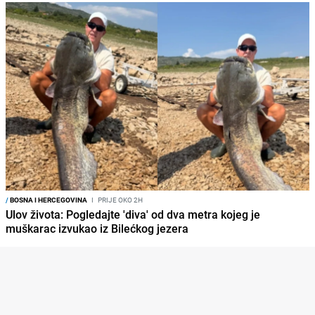
/
BOSNA I HERCEGOVINA
I
PRIJE OKO 2H
Ulov života: Pogledajte 'diva' od dva metra kojeg je
muškarac izvukao iz Bilećkog jezera