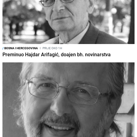
/
BOSNA I HERCEGOVINA
I
PRIJE OKO 1H
Preminuo Hajdar Arifagić, doajen bh. novinarstva