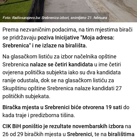
Foto: Radiosarajevo.ba: Srebrenica izbori, snimljeno 21. februara
Prema nezvaničnim podacima, na tim mjestima birači
se pridržavaju
poziva Inicijative "Moja adresa:
Srebrenica" i ne izlaze na birališta.
Na glasačkom listiću za izbor načelnika opštine
Srebrenica
nalaze se četiri kandidata
u ime četiri
ovjerena politička subjekta iako su dva kandidata
ranije odustala, dok se na glasačkom listiću za
Skupštinu opštine Srebrenica nalaze kandidati 27
političkih subjekata.
Biračka mjesta u Srebrenici biće otvorena 19 sati
do
kada traje i predizborna tišina.
CIK BiH poništio je rezultate novembarskih izbora
na
26 od 29 biračkih mjesta u
Srebrenici
, te na
biralištima