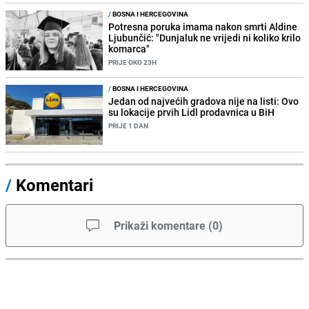
/
BOSNA I HERCEGOVINA
Potresna poruka imama nakon smrti Aldine
Ljubunčić: "Dunjaluk ne vrijedi ni koliko krilo
komarca"
PRIJE OKO 23H
/
BOSNA I HERCEGOVINA
Jedan od najvećih gradova nije na listi: Ovo
su lokacije prvih Lidl prodavnica u BiH
PRIJE 1 DAN
/
Komentari
Prikaži komentare
(
0
)