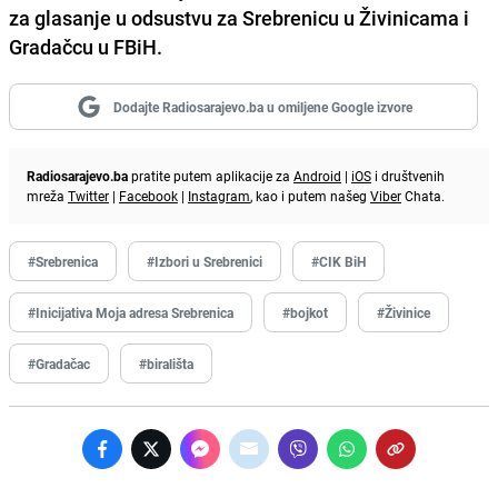
za glasanje u odsustvu za Srebrenicu u Živinicama i
Gradačcu u FBiH.
Dodajte Radiosarajevo.ba u omiljene Google izvore
Radiosarajevo.ba
pratite putem aplikacije za
Android
|
iOS
i društvenih
mreža
Twitter
|
Facebook
|
Instagram
, kao i putem našeg
Viber
Chata.
#Srebrenica
#Izbori u Srebrenici
#CIK BiH
#Inicijativa Moja adresa Srebrenica
#bojkot
#Živinice
#Gradačac
#birališta