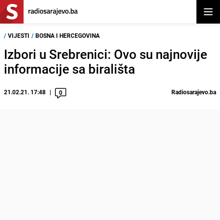
Otvor
/
VIJESTI
/
BOSNA I HERCEGOVINA
Izbori u Srebrenici: Ovo su najnovije
informacije sa birališta
21.02.21. 17:48
Radiosarajevo.ba
0