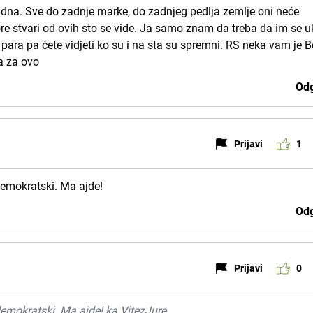
dna. Sve do zadnje marke, do zadnjeg pedlja zemlje oni neće
re stvari od ovih sto se vide. Ja samo znam da treba da im se u
para pa ćete vidjeti ko su i na sta su spremni. RS neka vam je 
va za ovo
Odg
Prijavi
1
demokratski. Ma ajde!
Odg
Prijavi
0
demokratski. Ma ajde! ka VitezJure