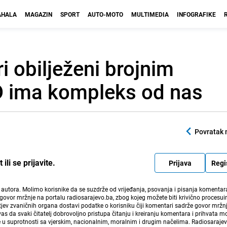
HALA
MAGAZIN
SPORT
AUTO-MOTO
MULTIMEDIA
INFOGRAFIKE
ri obilježeni brojnim
D ima kompleks od nas
Povratak 
li se prijavite.
Prijava
Regi
i autora. Molimo korisnike da se suzdrže od vrijeđanja, psovanja i pisanja komentara
govor mržnje na portalu radiosarajevo.ba, zbog kojeg možete biti krivično procesuir
ev zvaničnih organa dostavi podatke o korisniku čiji komentari sadrže govor mržnj
vas da svaki čitatelj dobrovoljno pristupa čitanju i kreiranju komentara i prihvata 
e u suprotnosti sa vjerskim, nacionalnim, moralnim i drugim načelima. Radiosaraje