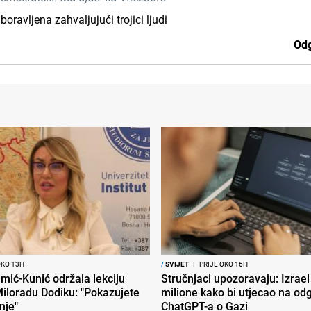
avljena zahvaljujući trojici ljudi
Odg
OKO 13H
/
SVIJET
I
PRIJE OKO 16H
mić-Kunić održala lekciju
Stručnjaci upozoravaju: Izrael
iloradu Dodiku: "Pokazujete
milione kako bi utjecao na od
nje"
ChatGPT-a o Gazi