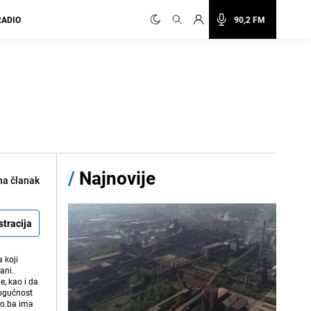
RADIO
90,2 FM
/
Najnovije
na članak
stracija
 koji
ani.
e, kao i da
mogućnost
vo.ba ima