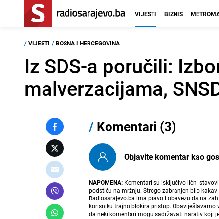
VIJESTI
BIZNIS
METROMA
/
VIJESTI
/
BOSNA I HERCEGOVINA
Iz SDS-a poručili: Izbo
malverzacijama, SNS
/
Komentari (3)
Objavite komentar kao gost i
NAPOMENA:
Komentari su isključivo lični stavov
podstiču na mržnju. Strogo zabranjen bilo kakav 
Radiosarajevo.ba ima pravo i obavezu da na zahtj
korisniku trajno blokira pristup. Obaviještavamo 
da neki komentari mogu sadržavati narativ koji j