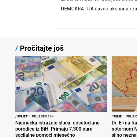
DEMOKRATIJA davno ukopana i zabor
/
Pročitajte još
/
SVIJET
I
PRIJE OKO 14H
/
TEME
I
PRIJE 
Njemačka istražuje slučaj desetočlane
Dr. Erma Ra
porodice iz BiH: Primaju 7.300 eura
notornom M
socijalne pomoći mjesečno
silno nezna