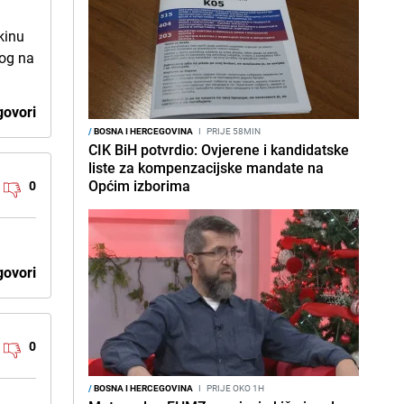
kinu
Bog na
ovori
/
BOSNA I HERCEGOVINA
I
PRIJE 58MIN
CIK BiH potvrdio: Ovjerene i kandidatske
liste za kompenzacijske mandate na
Općim izborima
0
ovori
0
/
BOSNA I HERCEGOVINA
I
PRIJE OKO 1H