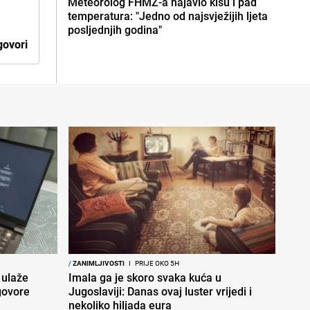
Meteorolog FHMZ-a najavio kišu i pad
temperatura: "Jedno od najsvježijih ljeta
posljednjih godina"
ovori
/
ZANIMLJIVOSTI
I
PRIJE OKO 5H
 ulaže
Imala ga je skoro svaka kuća u
govore
Jugoslaviji: Danas ovaj luster vrijedi i
nekoliko hiljada eura