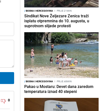
i
/
BOSNA I HERCEGOVINA
I
PRIJE 21MIN
Sindikat Nove Željezare Zenica traži
isplatu otpremnina do 10. augusta, u
suprotnom slijede protesti
/
BOSNA I HERCEGOVINA
I
PRIJE 48MIN
Pakao u Mostaru: Devet dana zaredom
temperatura iznad 40 stepeni
0