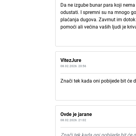
Da ne izgube bunar para koji nema 
odustati. I spremni su na mnogo go
plaćanja dugova. Zavrnut im dotok 
pomoći ali većina vaših ljudi je kri
VitezJure
08.02.2026. 20:56
Znači tek kada oni pobijede bit će 
Ovde je jarane
08.02.2026. 21:02
Znači tek kada oni pobijede bit će 