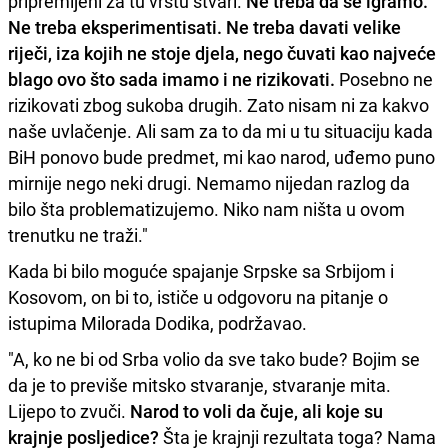
pripremljeni za tu vrstu stvari.
Ne treba da se igramo.
Ne treba eksperimentisati. Ne treba davati velike
riječi, iza kojih ne stoje djela, nego čuvati kao najveće
blago ovo što sada imamo i ne rizikovati.
Posebno ne
rizikovati zbog sukoba drugih. Zato nisam ni za kakvo
naše uvlačenje. Ali sam za to da mi u tu situaciju kada
BiH ponovo bude predmet, mi kao narod, uđemo puno
mirnije nego neki drugi. Nemamo nijedan razlog da
bilo šta problematizujemo. Niko nam ništa u ovom
trenutku ne traži."
Kada bi bilo moguće spajanje Srpske sa Srbijom i
Kosovom, on bi to, ističe u odgovoru na pitanje o
istupima Milorada Dodika, podržavao.
"A, ko ne bi od Srba volio da sve tako bude? Bojim se
da je to previše mitsko stvaranje, stvaranje mita.
Lijepo to zvuči.
Narod to voli da čuje, ali koje su
krajnje posljedice?
Šta je krajnji rezultata toga? Nama