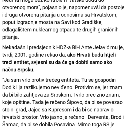
otvorenog mora", pojasnio je, napomenuvši da postoje
i druga otvorena pitanja u odnosima sa Hrvatskom,
poput izgradnje mosta na Savi kod Gradiške,
odlagalištem nuklearnog otpada te drugih graničnih
pitanja.
Nekadašnji predsjednik HDZ-a BiH Ante Jelavić mu je,
tvrdi, 2001. godine rekao da,
ako Hrvati budu htjeli
treći entitet, svjesni su da će ga dobiti samo ako
načnu Srpsku.
"Ja sam vrlo protiv trećeg entiteta. Tu se gospodin
Dodik i ja razlikujemo neviđeno. Protivim se, jer znam
da bi bilo zahtjeva za Srpskom. I vrlo precizno znam,
koje opštine. Tada je rečeno Šipovo, da bi se povezao
stolni grad, Jajce sa Kupresom i da bi se napravio
hrvatski prostor. Vrlo jasno je rečeno i Derventa, Brod i
Šamac, da bi se dobila Posavina. Mimo toga RS je