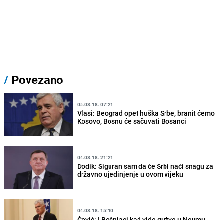
/
Povezano
05.08.18. 07:21
Vlasi: Beograd opet huška Srbe, branit ćemo
Kosovo, Bosnu će sačuvati Bosanci
04.08.18. 21:21
Dodik: Siguran sam da će Srbi naći snagu za
državno ujedinjenje u ovom vijeku
04.08.18. 15:10
Čović: I Bošnjaci kad vide gužve u Neumu