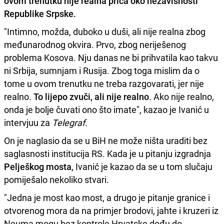
ovom trenutku nije realna priča oko nezavisnosti
Republike Srpske.
"Intimno, možda, duboko u duši, ali nije realna zbog
međunarodnog okvira. Prvo, zbog neriješenog
problema Kosova. Nju danas ne bi prihvatila kao takvu
ni Srbija, sumnjam i Rusija. Zbog toga mislim da o
tome u ovom trenutku ne treba razgovarati, jer nije
realno.
To lijepo zvuči, ali nije realno
. Ako nije realno,
onda je bolje čuvati ono što imate", kazao je Ivanić u
intervjuu za
Telegraf
.
On je naglasio da se u BiH ne može ništa uraditi bez
saglasnosti institucija RS. Kada je u pitanju izgradnja
Pelješkog mosta
, Ivanić je kazao da se u tom slučaju
pomiješalo nekoliko stvari.
"Jedna je most kao most, a drugo je pitanje granice i
otvorenog mora da na primjer brodovi, jahte i kruzeri iz
Neuma mogu bez kontrole Hrvatske dođu do