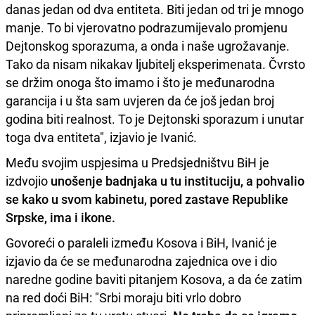
danas jedan od dva entiteta. Biti jedan od tri je mnogo
manje. To bi vjerovatno podrazumijevalo promjenu
Dejtonskog sporazuma, a onda i naše ugrožavanje.
Tako da nisam nikakav ljubitelj eksperimenata. Čvrsto
se držim onoga što imamo i što je međunarodna
garancija i u šta sam uvjeren da će još jedan broj
godina biti realnost. To je Dejtonski sporazum i unutar
toga dva entiteta", izjavio je Ivanić.
Među svojim uspjesima u Predsjedništvu BiH je
izdvojio
unošenje badnjaka u tu instituciju, a pohvalio
se kako u svom kabinetu, pored zastave Republike
Srpske, ima i ikone.
Govoreći o paraleli između Kosova i BiH, Ivanić je
izjavio da će se međunarodna zajednica ove i dio
naredne godine baviti pitanjem Kosova, a da će zatim
na red doći BiH: "Srbi moraju biti vrlo dobro