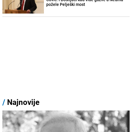
požele Pelješki most
/
Najnovije