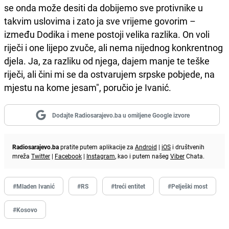
se onda može desiti da dobijemo sve protivnike u
takvim uslovima i zato ja sve vrijeme govorim –
između Dodika i mene postoji velika razlika. On voli
riječi i one lijepo zvuče, ali nema nijednog konkrentnog
djela. Ja, za razliku od njega, dajem manje te teške
riječi, ali čini mi se da ostvarujem srpske pobjede, na
mjestu na kome jesam", poručio je Ivanić.
Dodajte Radiosarajevo.ba u omiljene Google izvore
Radiosarajevo.ba
pratite putem aplikacije za
Android
|
iOS
i društvenih
mreža
Twitter
|
Facebook
|
Instagram
, kao i putem našeg
Viber
Chata.
#Mladen Ivanić
#RS
#treći entitet
#Pelješki most
#Kosovo