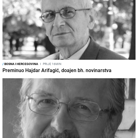
/
BOSNA I HERCEGOVINA
I
PRIJE 16MIN
Preminuo Hajdar Arifagić, doajen bh. novinarstva