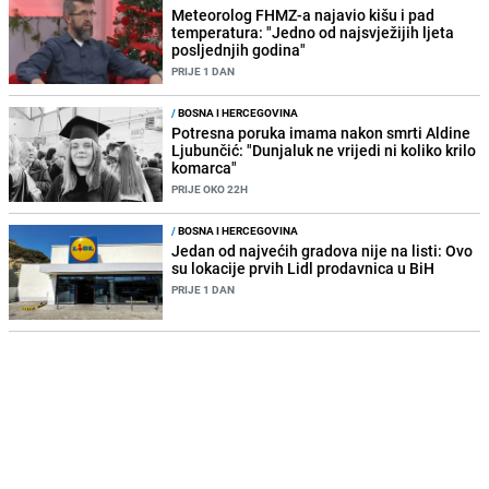
Meteorolog FHMZ-a najavio kišu i pad
temperatura: "Jedno od najsvježijih ljeta
posljednjih godina"
PRIJE 1 DAN
/
BOSNA I HERCEGOVINA
Potresna poruka imama nakon smrti Aldine
Ljubunčić: "Dunjaluk ne vrijedi ni koliko krilo
komarca"
PRIJE OKO 22H
/
BOSNA I HERCEGOVINA
Jedan od najvećih gradova nije na listi: Ovo
su lokacije prvih Lidl prodavnica u BiH
PRIJE 1 DAN