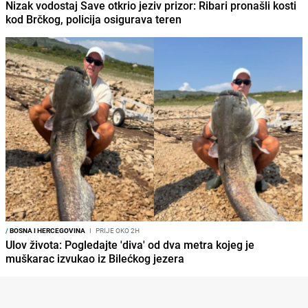
Nizak vodostaj Save otkrio jeziv prizor: Ribari pronašli kosti
kod Brčkog, policija osigurava teren
/
BOSNA I HERCEGOVINA
I
PRIJE OKO 2H
Ulov života: Pogledajte 'diva' od dva metra kojeg je
muškarac izvukao iz Bilećkog jezera