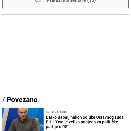
Prikaži komentare
(
13
)
/
Povezano
09.12.25. 18:51
Darko Babalj nakon odluke Ustavnog suda
BiH: "Ovo je velika pobjeda za političke
partije u RS"