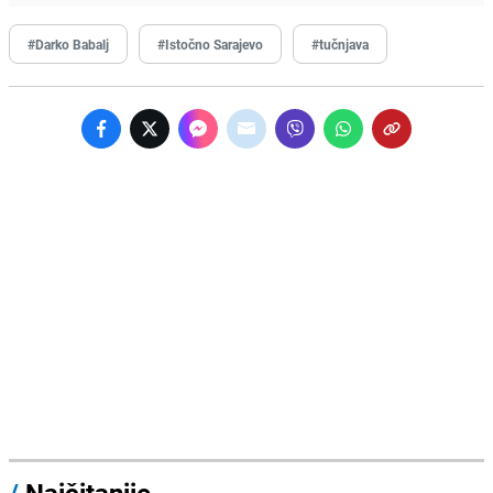
#Darko Babalj
#Istočno Sarajevo
#tučnjava
/
Najčitanije