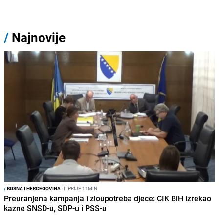
/
Najnovije
/
BOSNA I HERCEGOVINA
I
PRIJE 11MIN
Preuranjena kampanja i zloupotreba djece: CIK BiH izrekao
kazne SNSD-u, SDP-u i PSS-u