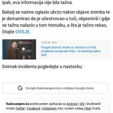
Ipak, ova informacija nije bila tačna.
Babalj se naime oglasio ubrzo nakon objave snimka te
je demantirao da je učestvovao u tuči, objasnivši i gdje
se tačno nalazio u tom trenutku, a šta je tačno rekao,
čitajte
OVDJE
.
16.03.26. 18:47
Dragan Bursać: Kako su zločinci sa Pala
protjerali sarajevske Srbe - tri decenije jedne
laži!
Snimak incidenta pogledajte u nastavku:
Dodajte Radiosarajevo.ba u omiljene Google izvore
Radiosarajevo.ba
pratite putem aplikacije za
Android
|
iOS
i društvenih
mreža
Twitter
|
Facebook
|
Instagram
, kao i putem našeg
Viber
Chata.