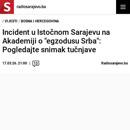
Otvor
/
VIJESTI
/
BOSNA I HERCEGOVINA
Incident u Istočnom Sarajevu na
Akademiji o "egzodusu Srba":
Pogledajte snimak tučnjave
17.03.26. 21:00
Radiosarajevo.ba
13