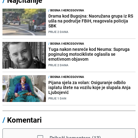
/
BOSNA I HERCEGOVINA
Drama kod Bugojna: Naoružana grupa iz RS
ušla na područje FBiH, reagovala policija
SBK
PRIJE 2 DANA
/
BOSNA I HERCEGOVINA
Tuga nakon nesreće kod Neuma: Supruga
poginulog motocikliste oglasila se
emotivnom objavom
PRIJE 2 DANA
/
BOSNA I HERCEGOVINA
Pijana sjela za volan: Osiguranje odbilo
isplatu štete na vozilu koje je slupala Anja
Ljubojević
PRIJE 1 DAN
/
Komentari