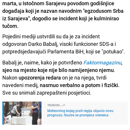
marta, u Istočnom Sarajevu povodom godišnjice
događaja koji je nazvan navodnim "egzodusom Srba
iz Sarajeva", dogodio se incident koji je kulminirao
tučom.
Pojedini mediji ustvrdili su da je za incident
odgovoran Darko Babalj, visoki funkcioner SDS-a i
potpredsjedavajući Parlamenta BiH, koji se "potukao".
Babalj je, naime, kako je potvrđeno
Faktormagazinu
,
sjeo na mjesto koje nije bilo namijenjeno njemu
.
Nakon
upozorenja redara
on je na njega, tvrdi
navedeni medij,
nasrnuo verbalno a potom i fizički.
Sve su snimali zaprepašteni posjetioci.
TRENDING
Meteorolog kojeg prati regija objavio novu
prognozu: Nazire se promjena vremena