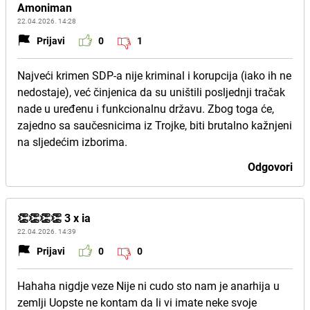
Amoniman
22.04.2026. 14:28
Prijavi
0
1
Najveći krimen SDP-a nije kriminal i korupcija (iako ih ne
nedostaje), već činjenica da su uništili posljednji tračak
nade u uređenu i funkcionalnu državu. Zbog toga će,
zajedno sa saučesnicima iz Trojke, biti brutalno kažnjeni
na sljedećim izborima.
Odgovori
👏👏👏👏 3 x ia
22.04.2026. 14:39
Prijavi
0
0
Hahaha nigdje veze Nije ni cudo sto nam je anarhija u
zemlji Uopste ne kontam da li vi imate neke svoje