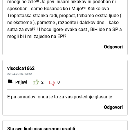
mnogi ne zele!!! Ja prvi- nisam nikakav ni podoban ni
sposoban - samo Bosanac ko i Mujo!?! Koliko ova
Troprstaska stranka radi, propast, trebamo exstra ljude (
ne ekstreme ), pametne , razborite i dalekovidne .. kako
sutra za sve!?!! I hocu Igore- svaka cast , BiH ide na SP a
mogli bi i mi zajedno na EP!?
Odgovori
visocica1662
22.04.2026. 13:52
Prijavi
2
0
E pa smradovi onda je to za vas poslednje glasanje
Odgovori
Sta sve ljudi nisu spremni uraditi