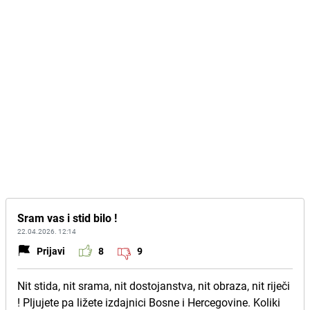
Sram vas i stid bilo !
22.04.2026. 12:14
Prijavi
8
9
Nit stida, nit srama, nit dostojanstva, nit obraza, nit riječi
! Pljujete pa ližete izdajnici Bosne i Hercegovine. Koliki