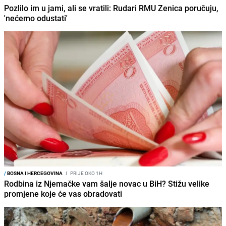
Pozlilo im u jami, ali se vratili: Rudari RMU Zenica poručuju,
'nećemo odustati'
/
BOSNA I HERCEGOVINA
I
PRIJE OKO 1H
Rodbina iz Njemačke vam šalje novac u BiH? Stižu velike
promjene koje će vas obradovati