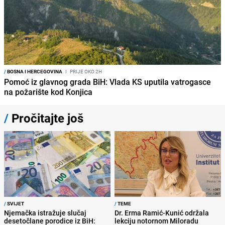
/
BOSNA I HERCEGOVINA
I
PRIJE OKO 2H
Pomoć iz glavnog grada BiH: Vlada KS uputila vatrogasce
na požarište kod Konjica
/
Pročitajte još
/
SVIJET
/
TEME
Njemačka istražuje slučaj
Dr. Erma Ramić-Kunić održala
desetočlane porodice iz BiH:
lekciju notornom Miloradu