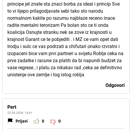
principe jel znate sta znaci borba za ideal i princip Sve
to vi lijepo prilagodjavate sebi tako sto narodu
normalnom kakite po razumu najblaze receno inace
radite mentalni terorizam Pa bolan sto ce ti onda
koalicija Osnujte stranku nek se zove iz krajnosti u
krajnost Garant ce te pobjediti . i MZ ce vam opet dati
lrodju i sulc ce vas podrzati a chifutari onako rzvratni i
izopaceni bice vam prvi partneri u svijetu Roblje ceka na
prve zadatke i racune za platiti da bi napunili budzet za
vase regrese , i platu za nikakav rad ,ceka se definitivno
unistenje ove zemlje i tog istog roblja
Odgovori
Pert
22.04.2026. 14:41
Prijavi
0
0