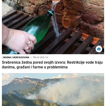
/
BOSNA I HERCEGOVINA
I
PRIJE OKO 1H
Srebrenica žedna pored svojih izvora: Restrikcije vode traju
danima, građani i farme u problemima