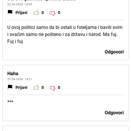
22.04.2026. 14:05
Prijavi
0
0
U ovoj politici samo da bi ostali u foteljama i bavili svim
i svačim samo ne pošteno i za državu i narod. Ma fuj.
Fuj i fuj
Odgovori
Haha
22.04.2026. 14:21
Prijavi
0
0
***
Odgovori