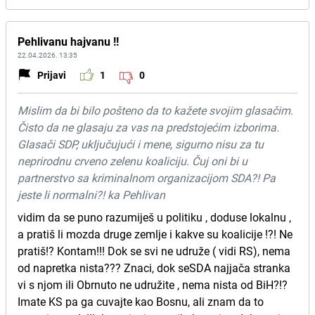
Pehlivanu hajvanu !!
22.04.2026. 13:35
Prijavi
1
0
Mislim da bi bilo pošteno da to kažete svojim glasačim.
Čisto da ne glasaju za vas na predstojećim izborima.
Glasači SDP, uključujući i mene, sigurno nisu za tu
neprirodnu crveno zelenu koaliciju. Čuj oni bi u
partnerstvo sa kriminalnom organizacijom SDA?! Pa
jeste li normalni?! ka Pehlivan
vidim da se puno razumiješ u politiku , doduse lokalnu ,
a pratiš li mozda druge zemlje i kakve su koalicije !?! Ne
pratiš!? Kontam!!! Dok se svi ne udruže ( vidi RS), nema
od napretka nista??? Znaci, dok seSDA najjača stranka
vi s njom ili Obrnuto ne udružite , nema nista od BiH?!?
Imate KS pa ga cuvajte kao Bosnu, ali znam da to