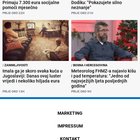
Primaju 7.300 eura socijalne
Dodiku: "Pokazujete silno
pomoći mjesečno
neznanje"
PRIJE OKO 22H
PRIJE OKO 21H
/
ZANIMLJIVOSTI
/
BOSNA I HERCEGOVINA
Imala ga je skoro svaka kuća u
Meteorolog FHMZ-a najavio kišu
Jugoslaviji: Danas ovaj luster
i pad temperatura: "Jedno od
vrijedi i nekoliko hiljada eura
najsvježijih ljeta posljednjih
godina"
PRIJE OKO 13H
PRIJE OKO 9H
MARKETING
IMPRESSUM
KONTAKT