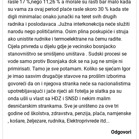
rasle 17 %,nego 11,26 % a morale su rasti bar malo kada
su vama za ovaj period plaće rasle skoro 30 % kada ste
digli minimalac onako junački na teret svih drugih
radnika i poslodavaca .Južna interkonekcija neće služiti
narodu nego političarima. Osim plina poskupiće i struja
ako unistite rudnike i termoelektrane na čemu radite.
Cijela privreda u dijelu gdje je vecinsko bosnjacko
stanovništvo se smišljeno uništava . Sudski procesi se
vode samo protiv Bosnjaka dok se na jug ne smije ni
primirisati. Tamo je sve potamam. Koliko se sjećam Igor
je imao sasvim drugačije stavove na prošlim izborima
govoreći da on i njegova stranka neće sa nacionalistima
upotrebljavajući i jače rijeći ali fotelja je slatka pa su
onda ušli u vlast sa HDZ i SNSD i nekim malim
desničarskim strankama. Sve je uništeno za ove tri
godine od školstva, zdravstva, penzija, plaća, namjenske
, košare, željezare, rudnika, Elektroprivrede itd...
Odgovori