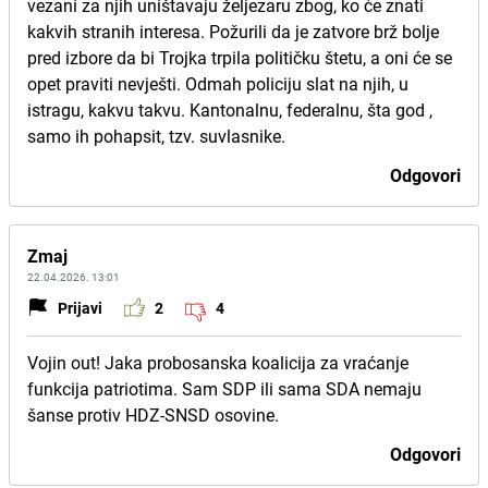
vezani za njih uništavaju željezaru zbog, ko će znati
kakvih stranih interesa. Požurili da je zatvore brž bolje
pred izbore da bi Trojka trpila političku štetu, a oni će se
opet praviti nevješti. Odmah policiju slat na njih, u
istragu, kakvu takvu. Kantonalnu, federalnu, šta god ,
samo ih pohapsit, tzv. suvlasnike.
Odgovori
Zmaj
22.04.2026. 13:01
Prijavi
2
4
Vojin out! Jaka probosanska koalicija za vraćanje
funkcija patriotima. Sam SDP ili sama SDA nemaju
šanse protiv HDZ-SNSD osovine.
Odgovori