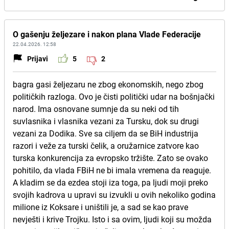
O gašenju željezare i nakon plana Vlade Federacije
22.04.2026. 12:58
Prijavi
5
2
bagra gasi željezaru ne zbog ekonomskih, nego zbog
političkih razloga. Ovo je čisti politički udar na bošnjački
narod. Ima osnovane sumnje da su neki od tih
suvlasnika i vlasnika vezani za Tursku, dok su drugi
vezani za Dodika. Sve sa ciljem da se BiH industrija
razori i veže za turski čelik, a oružarnice zatvore kao
turska konkurencija za evropsko tržište. Zato se ovako
pohitilo, da vlada FBiH ne bi imala vremena da reaguje.
A kladim se da ezdea stoji iza toga, pa ljudi moji preko
svojih kadrova u upravi su izvukli u ovih nekoliko godina
milione iz Koksare i uništili je, a sad se kao prave
nevješti i krive Trojku. Isto i sa ovim, ljudi koji su možda