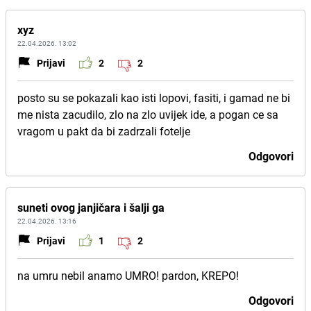
xyz
22.04.2026. 13:02
Prijavi
2
2
posto su se pokazali kao isti lopovi, fasiti, i gamad ne bi
me nista zacudilo, zlo na zlo uvijek ide, a pogan ce sa
vragom u pakt da bi zadrzali fotelje
Odgovori
suneti ovog janjičara i šalji ga
22.04.2026. 13:16
Prijavi
1
2
na umru nebil anamo UMRO! pardon, KREPO!
Odgovori