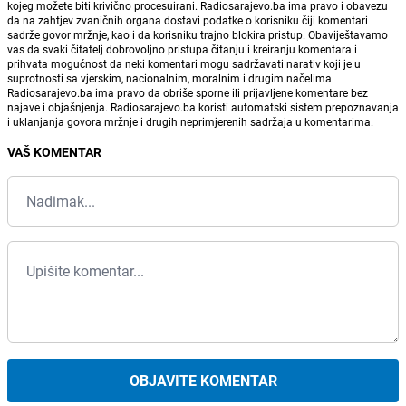
kojeg možete biti krivično procesuirani. Radiosarajevo.ba ima pravo i obavezu
da na zahtjev zvaničnih organa dostavi podatke o korisniku čiji komentari
sadrže govor mržnje, kao i da korisniku trajno blokira pristup. Obaviještavamo
vas da svaki čitatelj dobrovoljno pristupa čitanju i kreiranju komentara i
prihvata mogućnost da neki komentari mogu sadržavati narativ koji je u
suprotnosti sa vjerskim, nacionalnim, moralnim i drugim načelima.
Radiosarajevo.ba ima pravo da obriše sporne ili prijavljene komentare bez
najave i objašnjenja. Radiosarajevo.ba koristi automatski sistem prepoznavanja
i uklanjanja govora mržnje i drugih neprimjerenih sadržaja u komentarima.
VAŠ KOMENTAR
OBJAVITE KOMENTAR