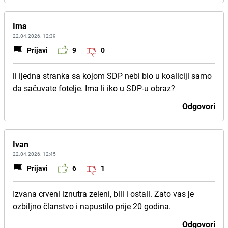
Ima
22.04.2026. 12:39
Prijavi
9
0
li ijedna stranka sa kojom SDP nebi bio u koaliciji samo
da sačuvate fotelje. Ima li iko u SDP-u obraz?
Odgovori
Ivan
22.04.2026. 12:45
Prijavi
6
1
Izvana crveni iznutra zeleni, bili i ostali. Zato vas je
ozbiljno članstvo i napustilo prije 20 godina.
Odgovori