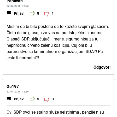
Pehlivan
22.04.2026. 12:22
Prijavi
8
1
Mislim da bi bilo pošteno da to kažete svojim glasačim.
Čisto da ne glasaju za vas na predstojećim izborima.
Glasači SDP, uključujući i mene, sigurno nisu za tu
neprirodnu crveno zelenu koaliciju. Čuj oni bi u
partnerstvo sa kriminalnom organizacijom SDA?! Pa
jeste li normalni?!
Odgovori
Ge197
22.04.2026. 12:26
Prijavi
5
3
Ovi SDP ovci se stalno služe neistinima , penzije nisu