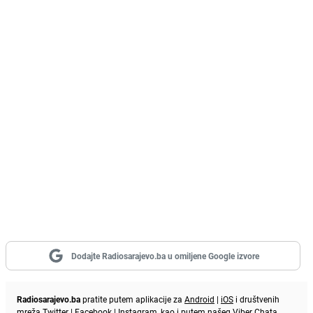
Dodajte Radiosarajevo.ba u omiljene Google izvore
Radiosarajevo.ba
pratite putem aplikacije za
Android
|
iOS
i društvenih
mreža
Twitter
|
Facebook
|
Instagram
, kao i putem našeg
Viber
Chata.