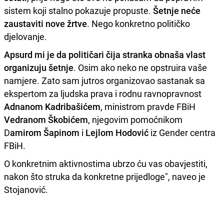
sistem koji stalno pokazuje propuste.
Šetnje neće
zaustaviti nove žrtve
. Nego konkretno političko
djelovanje.
Apsurd mi je da političari čija stranka obnaša vlast
organizuju šetnje
. Osim ako neko ne opstruira vaše
namjere. Zato sam jutros organizovao sastanak sa
ekspertom za ljudska prava i rodnu ravnopravnost
Adnanom Kadribašićem
, ministrom pravde FBiH
Vedranom Škobićem
, njegovim pomoćnikom
D
amirom Šapinom
i
Lejlom Hodović
iz Gender centra
FBiH.
O konkretnim aktivnostima ubrzo ću vas obavjestiti,
nakon što struka da konkretne prijedloge", naveo je
Stojanović.