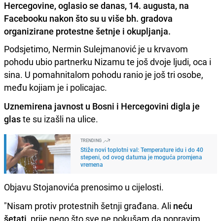
Hercegovine, oglasio se danas, 14. augusta, na
Facebooku nakon što su u više bh. gradova
organizirane protestne šetnje i okupljanja.
Podsjetimo, Nermin Sulejmanović je u krvavom
pohodu ubio partnerku Nizamu te još dvoje ljudi, oca i
sina. U pomahnitalom pohodu ranio je još tri osobe,
među kojiam je i policajac.
Uznemirena javnost u Bosni i Hercegovini digla je
glas
te su izašli na ulice.
TRENDING
Stiže novi toplotni val: Temperature idu i do 40
stepeni, od ovog datuma je moguća promjena
vremena
Objavu Stojanovića prenosimo u cijelosti.
"Nisam protiv protestnih šetnji građana. Ali
neću
šetati
, prije nego što sve ne pokušam da popravim