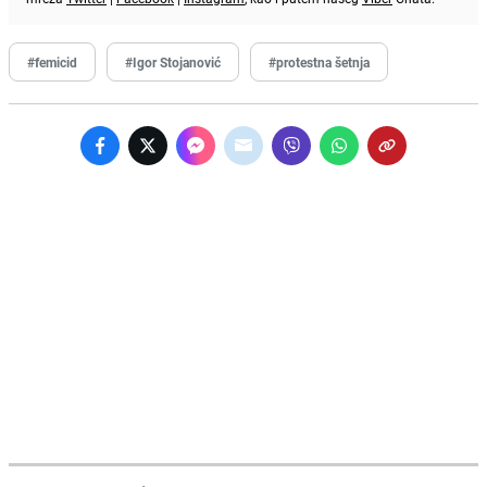
#femicid
#Igor Stojanović
#protestna šetnja