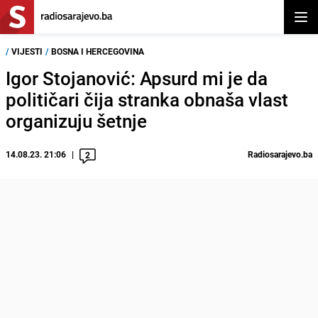
Otvor
/
VIJESTI
/
BOSNA I HERCEGOVINA
Igor Stojanović: Apsurd mi je da
političari čija stranka obnaša vlast
organizuju šetnje
14.08.23. 21:06
Radiosarajevo.ba
2