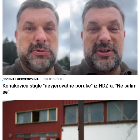
/
BOSNA I HERCEGOVINA
I
PRIJE OKO 1H
Konakoviću stigle "nevjerovatne poruke" iz HDZ-a: "Ne šalim
se"