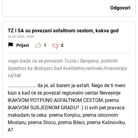
Odgovori
TZ i SA su povezani asfaltnom cestom, kakva god
24.02.2026. 14:46
Prijavi
1
2
nego kada će se povezati Tuzla i Sarajevo, politički
bijednici ka Bošnjaci baš kvalitetno,većinski,finansiraju
HZHB
....................... da je, ali barem je asfalt. Nego de ti meni
kazi a kad ce se povezat regionalni centar Nevesinje
IKAKVOM POTPUNO ASFALTNOM CESTOM, prema
IKAKVOM SUSJEDNOM GRADU? :) U svih pet pravaca
makadam te ceka: prema Konjicu, prema istocnom
Mostaru, prema Stocu, prema Bileci, prema Kalinoviku.
A?