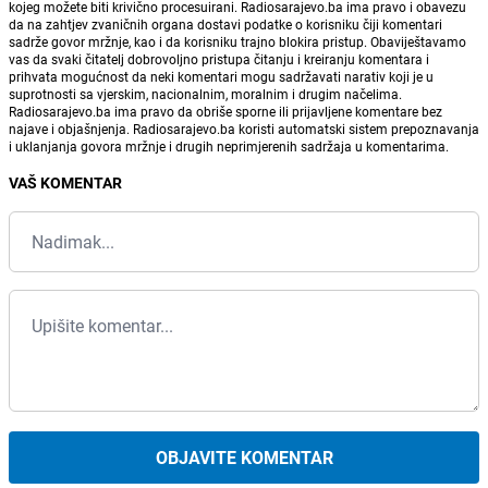
kojeg možete biti krivično procesuirani. Radiosarajevo.ba ima pravo i obavezu
da na zahtjev zvaničnih organa dostavi podatke o korisniku čiji komentari
sadrže govor mržnje, kao i da korisniku trajno blokira pristup. Obaviještavamo
vas da svaki čitatelj dobrovoljno pristupa čitanju i kreiranju komentara i
prihvata mogućnost da neki komentari mogu sadržavati narativ koji je u
suprotnosti sa vjerskim, nacionalnim, moralnim i drugim načelima.
Radiosarajevo.ba ima pravo da obriše sporne ili prijavljene komentare bez
najave i objašnjenja. Radiosarajevo.ba koristi automatski sistem prepoznavanja
i uklanjanja govora mržnje i drugih neprimjerenih sadržaja u komentarima.
VAŠ KOMENTAR
OBJAVITE KOMENTAR