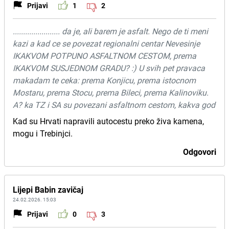
Prijavi
1
2
....................... da je, ali barem je asfalt. Nego de ti meni
kazi a kad ce se povezat regionalni centar Nevesinje
IKAKVOM POTPUNO ASFALTNOM CESTOM, prema
IKAKVOM SUSJEDNOM GRADU? :) U svih pet pravaca
makadam te ceka: prema Konjicu, prema istocnom
Mostaru, prema Stocu, prema Bileci, prema Kalinoviku.
A? ka TZ i SA su povezani asfaltnom cestom, kakva god
Kad su Hrvati napravili autocestu preko živa kamena,
mogu i Trebinjci.
Odgovori
Lijepi Babin zavičaj
24.02.2026. 15:03
Prijavi
0
3