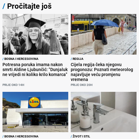
/
Pročitajte još
/
BOSNA I HERCEGOVINA
/
REGIJA
Potresna poruka imama nakon
Cijela regija čeka njegovu
smrti Aldine Ljubunčić: "Dunjaluk
progonozu: Poznati meteorolog
ne vrijedi ni koliko krilo komarca"
najavljuje veću promjenu
vremena
PRIJE OKO 14H
PRIJE OKO 20H
/
BOSNA I HERCEGOVINA
/
ŽIVOT I STIL