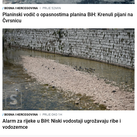
/
BOSNA I HERCEGOVINA
I
PRIJE 52MIN
Planinski vodič o opasnostima planina BiH: Krenuli pijani na
Čvrsnicu
/
BOSNA I HERCEGOVINA
I
PRIJE OKO 1H
Alarm za rijeke u BiH: Niski vodostaji ugrožavaju ribe i
vodozemce