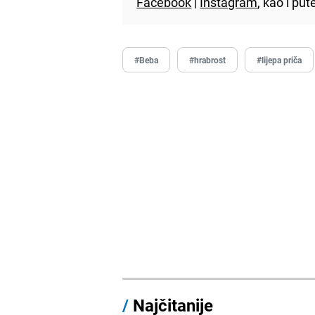
Facebook
|
Instagram
, kao i p
#Beba
#hrabrost
#lijepa priča
/
Najčitanije