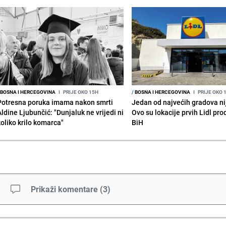
BOSNA I HERCEGOVINA
I
PRIJE OKO 15H
/
BOSNA I HERCEGOVINA
I
PRIJE OKO 
Potresna poruka imama nakon smrti
Jedan od najvećih gradova nije
Aldine Ljubunčić: "Dunjaluk ne vrijedi ni
Ovo su lokacije prvih Lidl pr
koliko krilo komarca"
BiH
Prikaži komentare
(
3
)