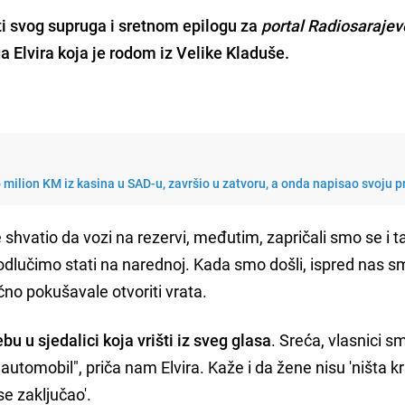
ti svog supruga i sretnom epilogu za
portal Radiosarajev
a Elvira koja je rodom iz Velike Kladuše.
milion KM iz kasina u SAD-u, završio u zatvoru, a onda napisao svoju p
e shvatio da vozi na rezervi, međutim, zapričali smo se i 
dlučimo stati na narednoj. Kada smo došli, ispred nas sm
čno pokušavale otvoriti vrata.
bu u sjedalici koja vrišti iz sveg glasa
. Sreća, vlasnici s
utomobil", priča nam Elvira. Kaže i da žene nisu 'ništa kr
se zaključao'.