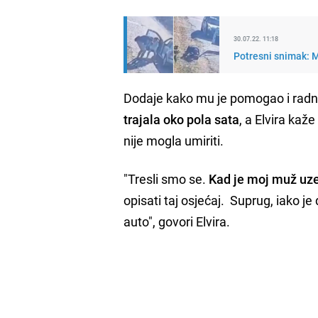
30.07.22. 11:18
Potresni snimak: Ma
Dodaje kako mu je pomogao i radni
trajala oko pola sata
, a Elvira kaž
nije mogla umiriti.
"Tresli smo se.
Kad je moj muž uzeo
opisati taj osjećaj. Suprug, iako j
auto", govori Elvira.