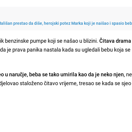
lišan prestao da diše, herojski potez Marka koji je naišao i spasio beb
k benzinske pumpe koji se našao u blizini.
Čitava drama 
e da je prava panika nastala kada su ugledali bebu koja se
 u naručje, beba se tako umirila kao da je neko njen
, n
e djelovao staloženo čitavo vrijeme, tresao se kada se sje