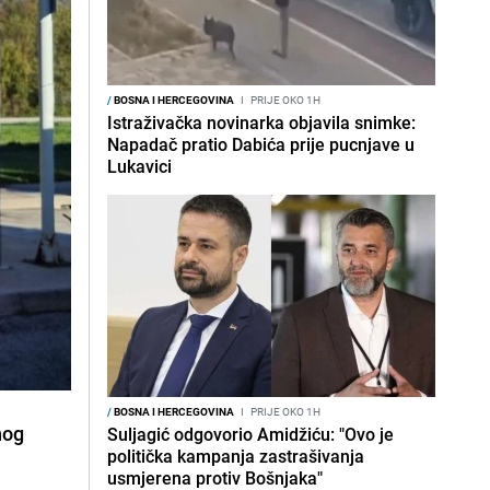
/
BOSNA I HERCEGOVINA
I
PRIJE OKO 1H
Istraživačka novinarka objavila snimke:
Napadač pratio Dabića prije pucnjave u
Lukavici
/
BOSNA I HERCEGOVINA
I
PRIJE OKO 1H
nog
Suljagić odgovorio Amidžiću: "Ovo je
politička kampanja zastrašivanja
usmjerena protiv Bošnjaka"