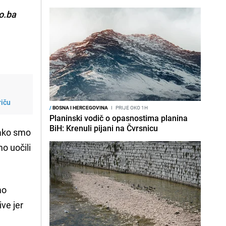
o.ba
riču
/
BOSNA I HERCEGOVINA
I
PRIJE OKO 1H
Planinski vodič o opasnostima planina
BiH: Krenuli pijani na Čvrsnicu
tako smo
o uočili
mo
ive jer