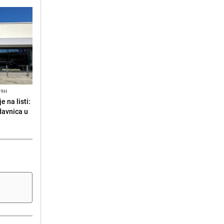
19H
 na listi:
odavnica u