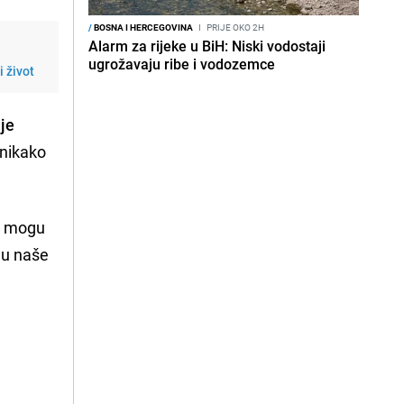
/
BOSNA I HERCEGOVINA
I
PRIJE OKO 2H
Alarm za rijeke u BiH: Niski vodostaji
ugrožavaju ribe i vodozemce
i život
je
 nikako
e mogu
o u naše