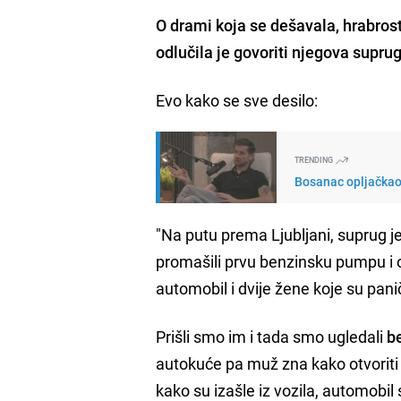
O drami koja se dešavala, hrabros
odlučila je govoriti njegova suprug
Evo kako se sve desilo:
TRENDING
Bosanac opljačkao 
"Na putu prema Ljubljani, suprug j
promašili prvu benzinsku pumpu i o
automobil i dvije žene koje su pani
Prišli smo im i tada smo ugledali
be
autokuće pa muž zna kako otvoriti a
kako su izašle iz vozila, automobil 