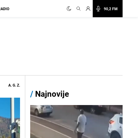
RADIO
90,2 FM
A. G. Z.
/
Najnovije