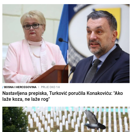
/
BOSNA I HERCEGOVINA
I
PRIJE OKO 1H
Nastavljena prepiska, Turković poručila Konakoviću: "Ako
laže koza, ne laže rog"