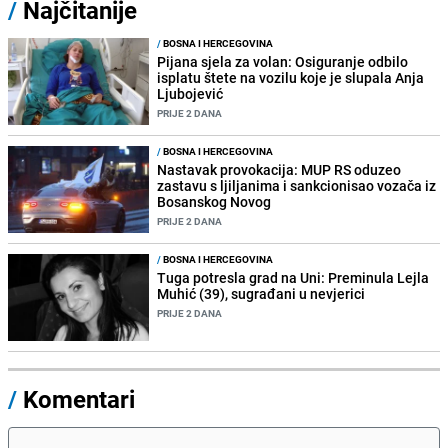
/
Najčitanije
/
BOSNA I HERCEGOVINA
Pijana sjela za volan: Osiguranje odbilo
isplatu štete na vozilu koje je slupala Anja
Ljubojević
PRIJE 2 DANA
/
BOSNA I HERCEGOVINA
Nastavak provokacija: MUP RS oduzeo
zastavu s ljiljanima i sankcionisao vozača iz
Bosanskog Novog
PRIJE 2 DANA
/
BOSNA I HERCEGOVINA
Tuga potresla grad na Uni: Preminula Lejla
Muhić (39), sugrađani u nevjerici
PRIJE 2 DANA
/
Komentari