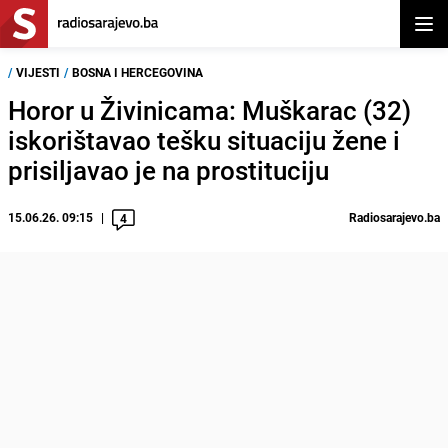
Otvor
/
VIJESTI
/
BOSNA I HERCEGOVINA
Horor u Živinicama: Muškarac (32)
iskorištavao tešku situaciju žene i
prisiljavao je na prostituciju
15.06.26. 09:15
Radiosarajevo.ba
4