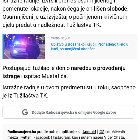
istražne radnje, izvršili pretres osumnjičenog i
pomenute lokacije, nakon čega je on
lišen slobode
.
Osumnjičeni je uz izvještaj o počinjenom krivičnom
djelu predat u nadležnost Tužilaštva TK.
TRENDING
Ubistvo u Bosanskoj Krupi: Pronađeno tijelo u
kući, osumnjičeni uhapšen
Postupajući tužilac je donio
naredbu o provođenju
istrage
i ispitao Mustafića.
Istražne radnje u ovom predmetu su u toku, saopćeno
je iz Tužilaštva TK.
Dodajte Radiosarajevo.ba u omiljene Google izvore
Radiosarajevo.ba
pratite putem aplikacije za
Android
|
iOS
i društvenih
mreža
Twitter
|
Facebook
|
Instagram
, kao i putem našeg
Viber
Chata.