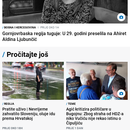
/
BOSNA I HERCEGOVINA
I
PRIJE OKO 1H
Gornjovrbaska regija tuguje: U 29. godini preselila na Ahiret
Aldina Ljubunčić
/
Pročitajte još
/
REGIJA
/
TEME
Pratite uživo | Nevrijeme
Agić kritizira političare u
zahvatilo Sloveniju, oluje idu
Bugojnu: Zbog straha od HDZ-a
prema Hrvatskoj
niko Vučiću nije rekao istinu o
Čipuljiću
PRIJE OKO 18H
PRIJE 1 DAN