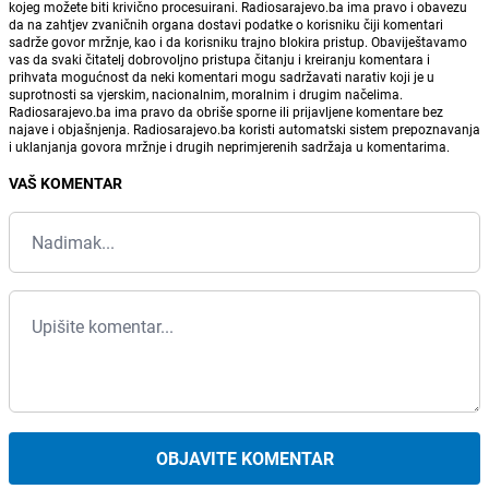
kojeg možete biti krivično procesuirani. Radiosarajevo.ba ima pravo i obavezu
da na zahtjev zvaničnih organa dostavi podatke o korisniku čiji komentari
sadrže govor mržnje, kao i da korisniku trajno blokira pristup. Obaviještavamo
vas da svaki čitatelj dobrovoljno pristupa čitanju i kreiranju komentara i
prihvata mogućnost da neki komentari mogu sadržavati narativ koji je u
suprotnosti sa vjerskim, nacionalnim, moralnim i drugim načelima.
Radiosarajevo.ba ima pravo da obriše sporne ili prijavljene komentare bez
najave i objašnjenja. Radiosarajevo.ba koristi automatski sistem prepoznavanja
i uklanjanja govora mržnje i drugih neprimjerenih sadržaja u komentarima.
VAŠ KOMENTAR
OBJAVITE KOMENTAR