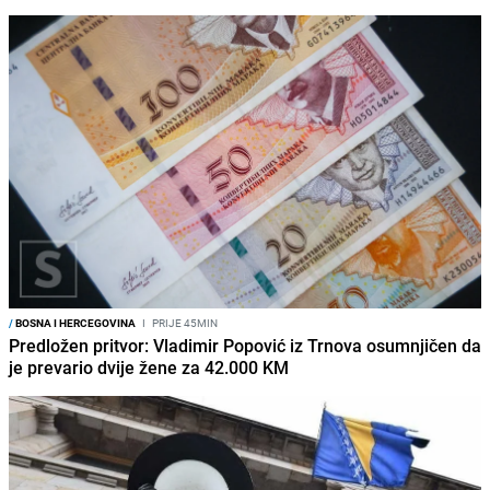
/
BOSNA I HERCEGOVINA
I
PRIJE 45MIN
Predložen pritvor: Vladimir Popović iz Trnova osumnjičen da
je prevario dvije žene za 42.000 KM