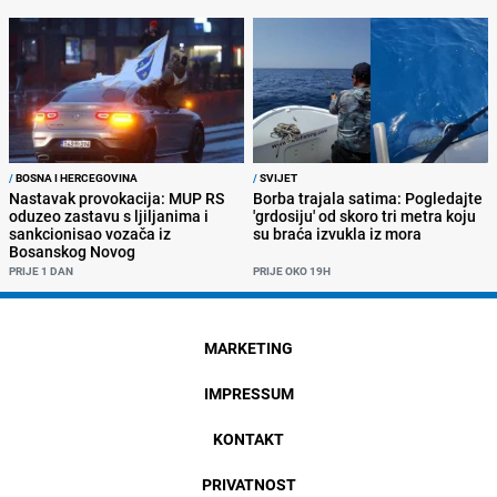
/
BOSNA I HERCEGOVINA
/
SVIJET
Nastavak provokacija: MUP RS
Borba trajala satima: Pogledajte
oduzeo zastavu s ljiljanima i
'grdosiju' od skoro tri metra koju
sankcionisao vozača iz
su braća izvukla iz mora
Bosanskog Novog
PRIJE 1 DAN
PRIJE OKO 19H
MARKETING
IMPRESSUM
KONTAKT
PRIVATNOST