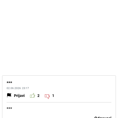
***
02.06.2026. 23:17
Prijavi
2
1
***