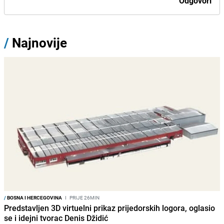
Odgovori
/
Najnovije
/
BOSNA I HERCEGOVINA
I
PRIJE 26MIN
Predstavljen 3D virtuelni prikaz prijedorskih logora, oglasio
se i idejni tvorac Denis Džidić