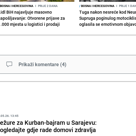
BOSNA I HERCEGOVINA
I
PRIJE 2 DANA
/
BOSNA I HERCEGOVINA
I
PRIJE 1 DA
Lidl BiH najavljuje masovno
Tuga nakon nesreće kod Neu
zapošljavanje: Otvorene prijave za
Supruga poginulog motocikli
.000 mjesta u logistici i prodaji
oglasila se emotivnom obja
Prikaži komentare
(
4
)
.05.26. 13:45
ežure za Kurban-bajram u Sarajevu:
ogledajte gdje rade domovi zdravlja