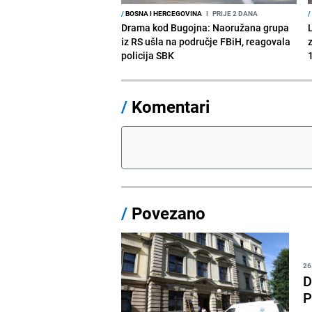
/
BOSNA I HERCEGOVINA
I
PRIJE 2 DANA
/
Drama kod Bugojna: Naoružana grupa
iz RS ušla na područje FBiH, reagovala
policija SBK
1
/
Komentari
/
Povezano
26
D
P