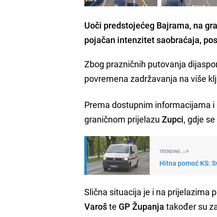
Uoči predstojećeg Bajrama, na gra
pojačan intenzitet saobraćaja, po
Zbog prazničnih putovanja dijaspore
povremena zadržavanja na više klj
Prema dostupnim informacijama i 
graničnom prijelazu
Zupci
, gdje s
TRENDING
Hitna pomoć KS: Sv
Slična situacija je i na prijelazim
Varoš
te
GP Županja
također su za