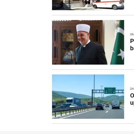
26
P
b
24
O
u