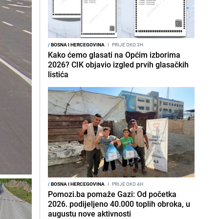
/
BOSNA I HERCEGOVINA
I
PRIJE OKO 3H
Kako ćemo glasati na Općim izborima
2026? CIK objavio izgled prvih glasačkih
listića
/
BOSNA I HERCEGOVINA
I
PRIJE OKO 4H
Pomozi.ba pomaže Gazi: Od početka
2026. podijeljeno 40.000 toplih obroka, u
augustu nove aktivnosti