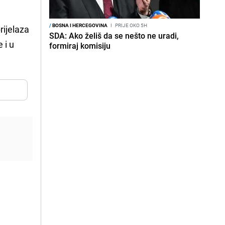
/
BOSNA I HERCEGOVINA
I
PRIJE OKO 5H
rijelaza
SDA: Ako želiš da se nešto ne uradi,
 i u
formiraj komisiju