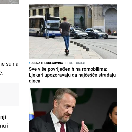
ne su na
/
BOSNA I HERCEGOVINA
I
PRIJE OKO 4H
Sve više povrijeđenih na romobilima:
e.
Ljekari upozoravaju da najčešće stradaju
djeca
nji
nu i