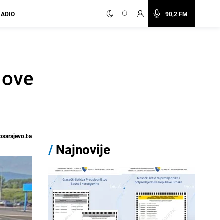
RADIO
90,2 FM
 ove
osarajevo.ba
/
Najnovije