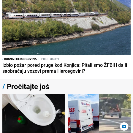
/
BOSNA I HERCEGOVINA
I
PRIJE OKO 2H
Izbio požar pored pruge kod Konjica: Pitali smo ŽFBiH da li
saobraćaju vozovi prema Hercegovini?
/
Pročitajte još