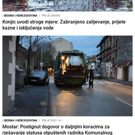
/
BOSNA I HERCEGOVINA
I
PRIJE 49MIN
Konjic uvodi stroge mjere: Zabranjeno zalijevanje, prijete
kazne i isključenja vode
/
BOSNA I HERCEGOVINA
I
PRIJE OKO 1H
Mostar: Postignut dogovor o daljnjim koracima za
rješavanje statusa otpuštenih radnika Komunalnog