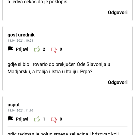
a jedva čekaš da je poklopiš.
Odgovori
gost urednik
18.04.2021. 10:58
Prijavi
2
0
gdje si bio i rovario do prekjučer. Ode Slavonija u
Madjarsku, a Italija i Istra u Italiju. Prpa?
Odgovori
usput
18.04.2021. 11:10
Prijavi
1
0
grlic radman je polupismena seljacina i hdzovac koji