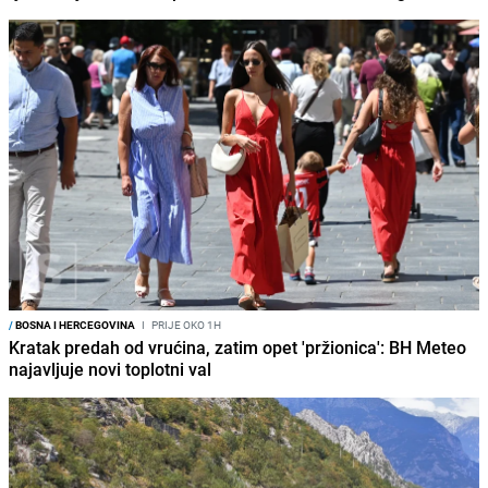
/
BOSNA I HERCEGOVINA
I
PRIJE OKO 1H
Kratak predah od vrućina, zatim opet 'pržionica': BH Meteo
najavljuje novi toplotni val