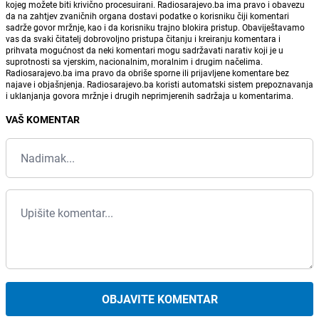
kojeg možete biti krivično procesuirani. Radiosarajevo.ba ima pravo i obavezu
da na zahtjev zvaničnih organa dostavi podatke o korisniku čiji komentari
sadrže govor mržnje, kao i da korisniku trajno blokira pristup. Obaviještavamo
vas da svaki čitatelj dobrovoljno pristupa čitanju i kreiranju komentara i
prihvata mogućnost da neki komentari mogu sadržavati narativ koji je u
suprotnosti sa vjerskim, nacionalnim, moralnim i drugim načelima.
Radiosarajevo.ba ima pravo da obriše sporne ili prijavljene komentare bez
najave i objašnjenja. Radiosarajevo.ba koristi automatski sistem prepoznavanja
i uklanjanja govora mržnje i drugih neprimjerenih sadržaja u komentarima.
VAŠ KOMENTAR
OBJAVITE KOMENTAR