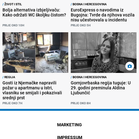
/
ŽIVOT I STIL
/
BOSNA I HERCEGOVINA
Bolja alternativa izbjeljivaču:
EuroExpress o navodima iz
Kako održati WC školjku čistom?
Bugojna: Tvrde da njihova vozila
nisu učestvovala u incidentu
PRIJE OKO 10H
PRIJE OKO 5H
/
REGIJA
/
BOSNA I HERCEGOVINA
Gosti iz Njemačke napravili
Gornjovrbaska regija tuguje: U
požar u apartmanu u Istri,
29. godini preminula Aldina
vlasniku se smijali i pokazivali
Ljubunčić
srednji prst
PRIJE OKO 7H
PRIJE OKO 8H
MARKETING
IMPRESSUM