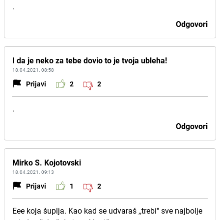
.
Odgovori
I da je neko za tebe dovio to je tvoja ubleha!
18.04.2021. 08:58
Prijavi
2
2
.
Odgovori
Mirko S. Kojotovski
18.04.2021. 09:13
Prijavi
1
2
Eee koja šuplja. Kao kad se udvaraš ,,trebi'' sve najbolje