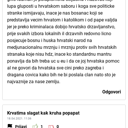
lupa gluposti u hrvatskom saboru i koga sve politicke
stranke ismijavaju, inace je nas bosanac koji se
predstavlja vecim hrvatom i katolikom i od pape valjda
jer je preko kriminalaca dobijo hrvatsko drzavljanstvo,
prije svakih izbora lokalnih il drzavnih redovno licno
posjecuje bosnu i huska hrvatski narod na
medjunacionalnu mrznju i mrznju protiv svih hrvatskih
stranaka koje nisu hdz, inace ko standardnu mantru
ponavlja da bih treba uc u eu i da ce joj hrvatska pomoc
al ne govori da hrvatska sve cini preko zagreba i
dragana covica kako bih ne bi poslala clan nato sto je
najvaznije za nase zemlju.
Odgovori
Krvatima slagat kak kruha popapat
18.04.2021. 11:36
Prijavi
1
0