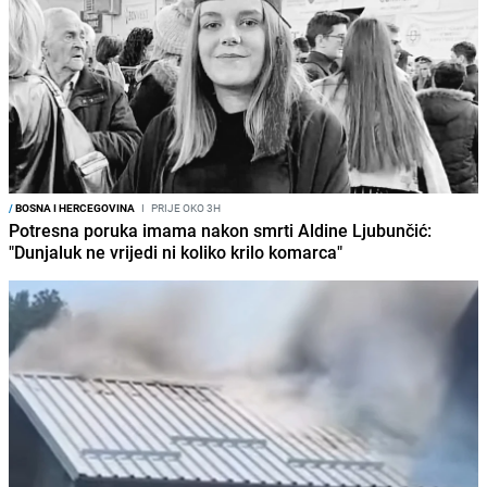
/
BOSNA I HERCEGOVINA
I
PRIJE OKO 3H
Potresna poruka imama nakon smrti Aldine Ljubunčić:
"Dunjaluk ne vrijedi ni koliko krilo komarca"