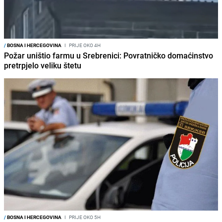
/
BOSNA I HERCEGOVINA
I
PRIJE OKO 4H
Požar uništio farmu u Srebrenici: Povratničko domaćinstvo
pretrpjelo veliku štetu
/
BOSNA I HERCEGOVINA
I
PRIJE OKO 5H