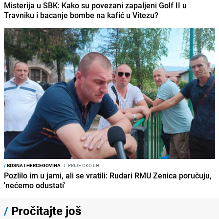
Misterija u SBK: Kako su povezani zapaljeni Golf II u
Travniku i bacanje bombe na kafić u Vitezu?
/
BOSNA I HERCEGOVINA
I
PRIJE OKO 6H
Pozlilo im u jami, ali se vratili: Rudari RMU Zenica poručuju,
'nećemo odustati'
/
Pročitajte još