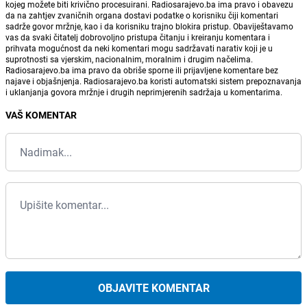
kojeg možete biti krivično procesuirani. Radiosarajevo.ba ima pravo i obavezu
da na zahtjev zvaničnih organa dostavi podatke o korisniku čiji komentari
sadrže govor mržnje, kao i da korisniku trajno blokira pristup. Obaviještavamo
vas da svaki čitatelj dobrovoljno pristupa čitanju i kreiranju komentara i
prihvata mogućnost da neki komentari mogu sadržavati narativ koji je u
suprotnosti sa vjerskim, nacionalnim, moralnim i drugim načelima.
Radiosarajevo.ba ima pravo da obriše sporne ili prijavljene komentare bez
najave i objašnjenja. Radiosarajevo.ba koristi automatski sistem prepoznavanja
i uklanjanja govora mržnje i drugih neprimjerenih sadržaja u komentarima.
VAŠ KOMENTAR
OBJAVITE KOMENTAR