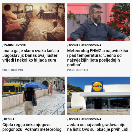
/
ZANIMLJIVOSTI
/
BOSNA I HERCEGOVINA
Imala ga je skoro svaka kuća u
Meteorolog FHMZ-a najavio kišu
Jugoslaviji: Danas ovaj luster
i pad temperatura: "Jedno od
vrijedi i nekoliko hiljada eura
najsvježijih ljeta posljednjih
godina"
PRIJE OKO 19H
PRIJE OKO 15H
/
REGIJA
/
BOSNA I HERCEGOVINA
Cijela regija čeka njegovu
Jedan od najvećih gradova nije
progonozu: Poznati meteorolog
na listi: Ovo su lokacije prvih Lidl