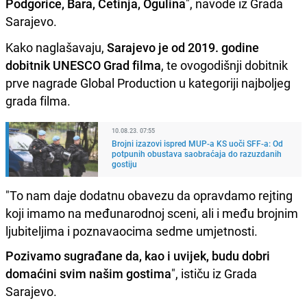
Podgorice, Bara, Cetinja, Ogulina
", navode iz Grada
Sarajevo.
Kako naglašavaju,
Sarajevo je od 2019. godine
dobitnik UNESCO Grad filma
, te ovogodišnji dobitnik
prve nagrade Global Production u kategoriji najboljeg
grada filma.
10.08.23. 07:55
Brojni izazovi ispred MUP-a KS uoči SFF-a: Od
potpunih obustava saobraćaja do razuzdanih
gostiju
"To nam daje dodatnu obavezu da opravdamo rejting
koji imamo na međunarodnoj sceni, ali i među brojnim
ljubiteljima i poznavaocima sedme umjetnosti.
Pozivamo sugrađane da, kao i uvijek, budu dobri
domaćini svim našim gostima
", ističu iz Grada
Sarajevo.