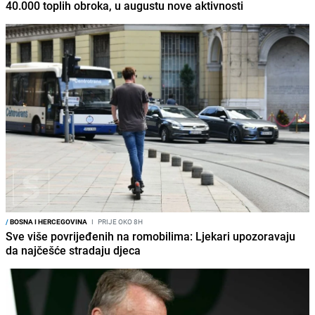
40.000 toplih obroka, u augustu nove aktivnosti
/
BOSNA I HERCEGOVINA
I
PRIJE OKO 8H
Sve više povrijeđenih na romobilima: Ljekari upozoravaju
da najčešće stradaju djeca