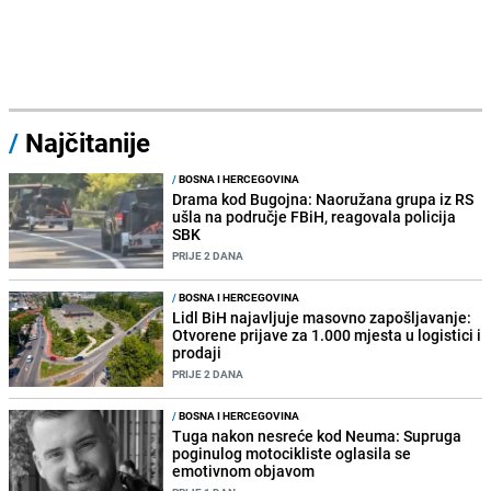
/
Najčitanije
/
BOSNA I HERCEGOVINA
Drama kod Bugojna: Naoružana grupa iz RS
ušla na područje FBiH, reagovala policija
SBK
PRIJE 2 DANA
/
BOSNA I HERCEGOVINA
Lidl BiH najavljuje masovno zapošljavanje:
Otvorene prijave za 1.000 mjesta u logistici i
prodaji
PRIJE 2 DANA
/
BOSNA I HERCEGOVINA
Tuga nakon nesreće kod Neuma: Supruga
poginulog motocikliste oglasila se
emotivnom objavom