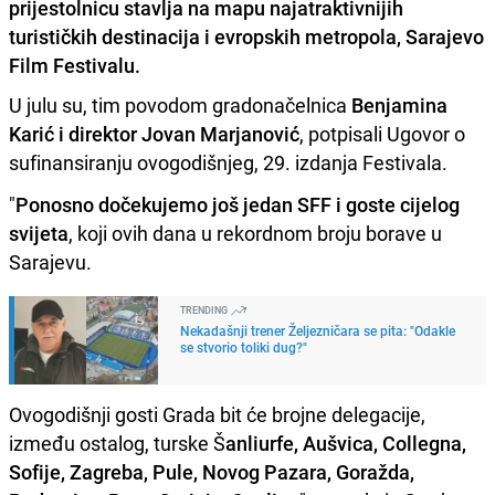
prijestolnicu stavlja na mapu najatraktivnijih
turističkih destinacija i evropskih metropola, Sarajevo
Film Festivalu.
U julu su, tim povodom gradonačelnica
Benjamina
Karić i direktor Jovan Marjanović
, potpisali Ugovor o
sufinansiranju ovogodišnjeg, 29. izdanja Festivala.
"
Ponosno dočekujemo još jedan SFF i goste cijelog
svijeta
, koji ovih dana u rekordnom broju borave u
Sarajevu.
TRENDING
Nekadašnji trener Željezničara se pita: "Odakle
se stvorio toliki dug?"
Ovogodišnji gosti Grada bit će brojne delegacije,
između ostalog, turske Š
anliurfe, Aušvica, Collegna,
Sofije, Zagreba, Pule, Novog Pazara, Goražda,