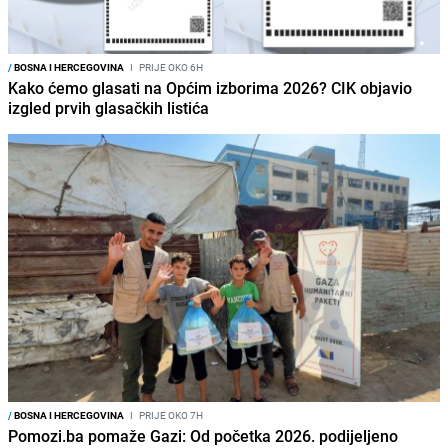
/
BOSNA I HERCEGOVINA
I
PRIJE OKO 6H
Kako ćemo glasati na Općim izborima 2026? CIK objavio
izgled prvih glasačkih listića
/
BOSNA I HERCEGOVINA
I
PRIJE OKO 7H
Pomozi.ba pomaže Gazi: Od početka 2026. podijeljeno