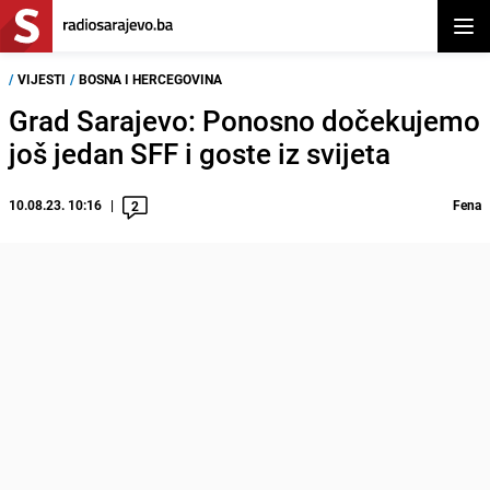
Otvor
/
VIJESTI
/
BOSNA I HERCEGOVINA
Grad Sarajevo: Ponosno dočekujemo
još jedan SFF i goste iz svijeta
10.08.23. 10:16
Fena
2