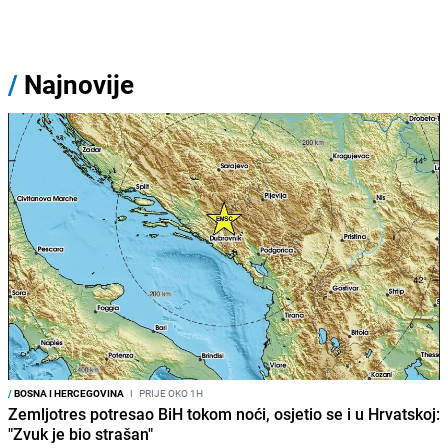
/
Najnovije
/
BOSNA I HERCEGOVINA
I
PRIJE OKO 1H
Zemljotres potresao BiH tokom noći, osjetio se i u Hrvatskoj:
"Zvuk je bio strašan"