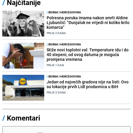
/
Najčitanije
/
BOSNA I HERCEGOVINA
Potresna poruka imama nakon smrti Aldine
Ljubunčić: "Dunjaluk ne vrijedi ni koliko krilo
komarca"
PRIJE 2 DANA
/
BOSNA I HERCEGOVINA
Stiže novi toplotni val: Temperature idu i do
40 stepeni, od ovog datuma je moguća
promjena vremena
PRIJE 1 DAN
/
BOSNA I HERCEGOVINA
Jedan od najvećih gradova nije na listi: Ovo
su lokacije prvih Lidl prodavnica u BiH
PRIJE 2 DANA
/
Komentari