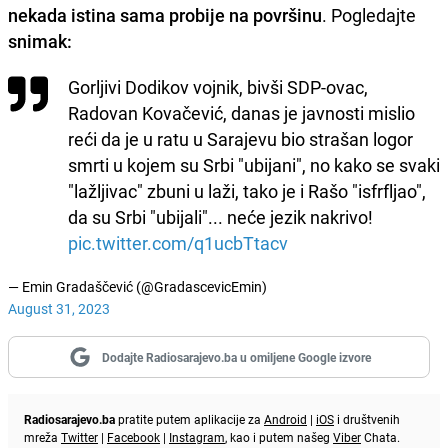
nekada istina sama probije na površinu
. Pogledajte
snimak:
Gorljivi Dodikov vojnik, bivši SDP-ovac,
Radovan Kovačević, danas je javnosti mislio
reći da je u ratu u Sarajevu bio strašan logor
smrti u kojem su Srbi "ubijani", no kako se svaki
"lažljivac" zbuni u laži, tako je i Rašo "isfrfljao",
da su Srbi "ubijali"... neće jezik nakrivo!
pic.twitter.com/q1ucbTtacv
— Emin Gradaščević (@GradascevicEmin)
August 31, 2023
Dodajte Radiosarajevo.ba u omiljene Google izvore
Radiosarajevo.ba
pratite putem aplikacije za
Android
|
iOS
i društvenih
mreža
Twitter
|
Facebook
|
Instagram
, kao i putem našeg
Viber
Chata.