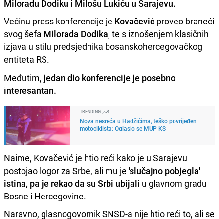
Miloradu Dodiku i Milošu Lukiću u Sarajevu.
Većinu press konferencije je
Kovačević
proveo braneći
svog šefa
Milorada Dodika
, te s iznošenjem klasičnih
izjava u stilu predsjednika bosanskohercegovačkog
entiteta RS.
Međutim,
jedan dio konferencije je posebno
interesantan.
TRENDING
Nova nesreća u Hadžićima, teško povrijeđen
motociklista: Oglasio se MUP KS
Naime, Kovačević je htio reći kako je u Sarajevu
postojao logor za Srbe, ali mu je
'slučajno pobjegla'
istina, pa je rekao da su Srbi ubijali
u glavnom gradu
Bosne i Hercegovine.
Naravno, glasnogovornik SNSD-a nije htio reći to, ali se