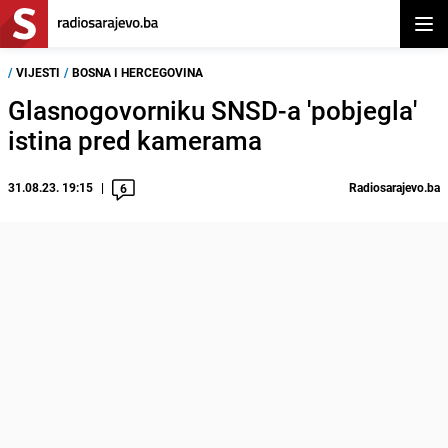
Otvor
/
VIJESTI
/
BOSNA I HERCEGOVINA
Glasnogovorniku SNSD-a 'pobjegla'
istina pred kamerama
31.08.23. 19:15
Radiosarajevo.ba
6