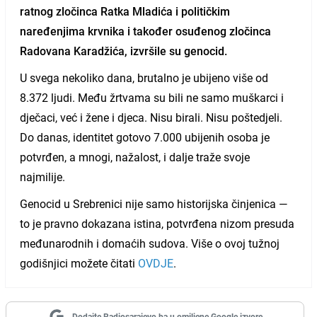
ratnog zločinca Ratka Mladića i političkim
naređenjima krvnika i također osuđenog zločinca
Radovana Karadžića, izvršile su genocid.
U svega nekoliko dana, brutalno je ubijeno više od
8.372 ljudi. Među žrtvama su bili ne samo muškarci i
dječaci, već i žene i djeca. Nisu birali. Nisu poštedjeli.
Do danas, identitet gotovo 7.000 ubijenih osoba je
potvrđen, a mnogi, nažalost, i dalje traže svoje
najmilije.
Genocid u Srebrenici nije samo historijska činjenica —
to je pravno dokazana istina, potvrđena nizom presuda
međunarodnih i domaćih sudova. Više o ovoj tužnoj
godišnjici možete čitati
OVDJE
.
Dodajte Radiosarajevo.ba u omiljene Google izvore