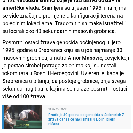
bili su
vazdušni snimci koje je tužilaštvu dostavila
američka vlada.
Snimljeni su u jesen 1995. i na njima
se vide značajne promjene u konfiguraciji terena na
pojedinim lokacijama. Tragom tih snimaka istražitelji
su locirali oko 40 sekundarnih masovih grobnica.
Posmrtni ostaci žrtava genocida počinjenog u ljeto
1995. godine u Srebrenici kriju se u još najmanje 80
masovnih grobnica, smatra
Amor Mašović,
čovjek koji
je postao simbol potrage za onima koji su nestali
tokom rata u Bosni i Hercegovini. Uvjeren je, kada je
Srebrenica u pitanju, da postoje grobnice, prije svega
sekundarnog tipa, u kojima se nalaze posmrtni ostaci i
više od 100 žrtava.
11.07.25. 06:30
Prošlo je 30 godina od genocida u Srebrenici: 7
žrtava danas će naći smiraj u Dolini bijelih
nišana