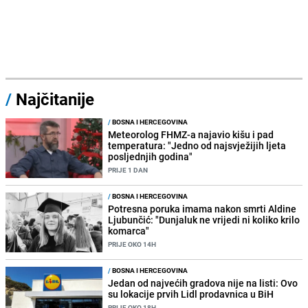
/
Najčitanije
/
BOSNA I HERCEGOVINA
Meteorolog FHMZ-a najavio kišu i pad
temperatura: "Jedno od najsvježijih ljeta
posljednjih godina"
PRIJE 1 DAN
/
BOSNA I HERCEGOVINA
Potresna poruka imama nakon smrti Aldine
Ljubunčić: "Dunjaluk ne vrijedi ni koliko krilo
komarca"
PRIJE OKO 14H
/
BOSNA I HERCEGOVINA
Jedan od najvećih gradova nije na listi: Ovo
su lokacije prvih Lidl prodavnica u BiH
PRIJE OKO 18H