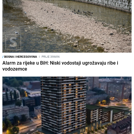
/
BOSNA I HERCEGOVINA
I
PRIJE 39MIN
Alarm za rijeke u BiH: Niski vodostaji ugrožavaju ribe i
vodozemce