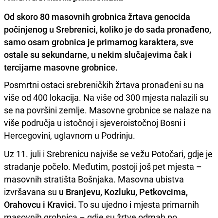
Od skoro 80 masovnih grobnica žrtava genocida
počinjenog u Srebrenici, koliko je do sada pronađeno,
samo osam grobnica je primarnog karaktera, sve
ostale su sekundarne, u nekim slučajevima čak i
tercijarne masovne grobnice.
Posmrtni ostaci srebreničkih žrtava pronađeni su na
više od 400 lokacija. Na više od 300 mjesta nalazili su
se na površini zemlje. Masovne grobnice se nalaze na
više područja u istočnoj i sjeveroistočnoj Bosni i
Hercegovini, uglavnom u Podrinju.
Uz 11. juli i Srebrenicu najviše se vežu Potočari, gdje je
stradanje počelo. Međutim, postoji još pet mjesta –
masovnih stratišta Bošnjaka. Masovna ubistva
izvršavana su
u Branjevu, Kozluku, Petkovcima,
Orahovcu i Kravici.
To su ujedno i mjesta primarnih
masovnih grobnica – gdje su žrtve odmah po