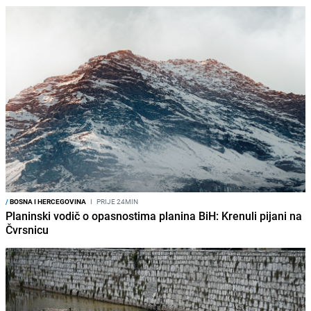
/
BOSNA I HERCEGOVINA
I
PRIJE 24MIN
Planinski vodič o opasnostima planina BiH: Krenuli pijani na
Čvrsnicu