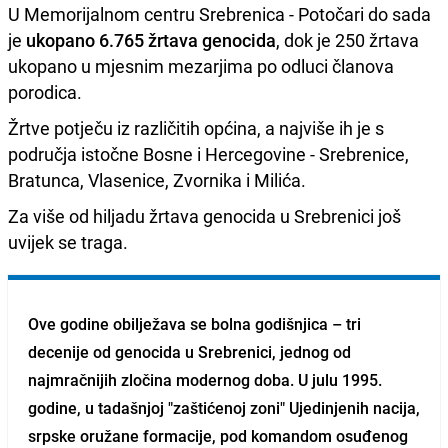
U Memorijalnom centru Srebrenica - Potočari do sada
je
ukopano 6.765 žrtava genocida
, dok je 250 žrtava
ukopano u mjesnim mezarjima po odluci članova
porodica.
Žrtve potječu iz različitih općina, a najviše ih je s
područja istočne Bosne i Hercegovine - Srebrenice,
Bratunca, Vlasenice, Zvornika i Milića.
Za više od hiljadu žrtava genocida u Srebrenici još
uvijek se traga.
Ove godine obilježava se bolna godišnjica – tri
decenije od genocida u Srebrenici, jednog od
najmračnijih zločina modernog doba. U julu 1995.
godine, u tadašnjoj "zaštićenoj zoni" Ujedinjenih nacija,
srpske oružane formacije, pod komandom osuđenog