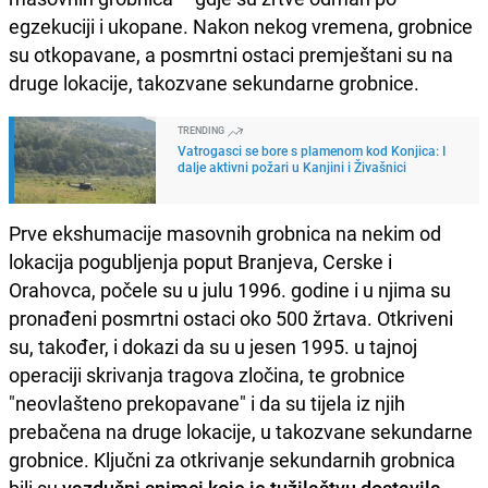
egzekuciji i ukopane. Nakon nekog vremena, grobnice
su otkopavane, a posmrtni ostaci premještani su na
druge lokacije, takozvane sekundarne grobnice.
TRENDING
Vatrogasci se bore s plamenom kod Konjica: I
dalje aktivni požari u Kanjini i Živašnici
Prve ekshumacije masovnih grobnica na nekim od
lokacija pogubljenja poput Branjeva, Cerske i
Orahovca, počele su u julu 1996. godine i u njima su
pronađeni posmrtni ostaci oko 500 žrtava. Otkriveni
su, također, i dokazi da su u jesen 1995. u tajnoj
operaciji skrivanja tragova zločina, te grobnice
"neovlašteno prekopavane" i da su tijela iz njih
prebačena na druge lokacije, u takozvane sekundarne
grobnice. Ključni za otkrivanje sekundarnih grobnica