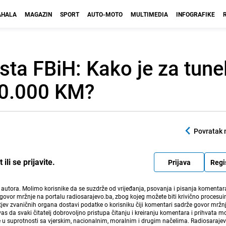
HALA
MAGAZIN
SPORT
AUTO-MOTO
MULTIMEDIA
INFOGRAFIKE
esta FBiH: Kako je za tune
00.000 KM?
Povratak 
li se prijavite.
Prijava
Regi
i autora. Molimo korisnike da se suzdrže od vrijeđanja, psovanja i pisanja komentara
govor mržnje na portalu radiosarajevo.ba, zbog kojeg možete biti krivično procesuir
ev zvaničnih organa dostavi podatke o korisniku čiji komentari sadrže govor mržnj
vas da svaki čitatelj dobrovoljno pristupa čitanju i kreiranju komentara i prihvata 
e u suprotnosti sa vjerskim, nacionalnim, moralnim i drugim načelima. Radiosaraje