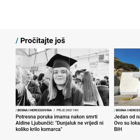
/
Pročitajte još
/
BOSNA I HERCEGOVINA
I
PRIJE OKO 19H
/
BOSNA I HERCE
Potresna poruka imama nakon smrti
Jedan od na
Aldine Ljubunčić: "Dunjaluk ne vrijedi ni
Ovo su loka
koliko krilo komarca"
BiH