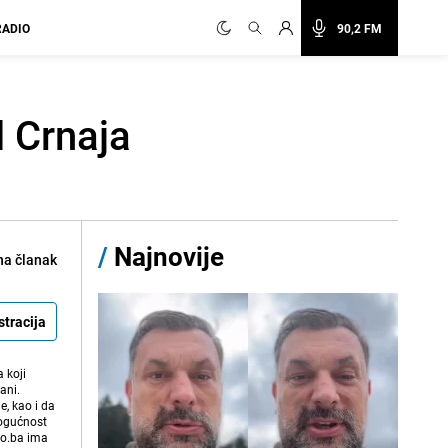
RADIO
90,2 FM
l Crnaja
/
Najnovije
na članak
stracija
 koji
ani.
e, kao i da
mogućnost
vo.ba ima