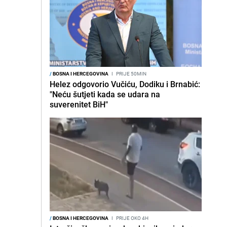
/
BOSNA I HERCEGOVINA
I
PRIJE 50MIN
Helez odgovorio Vučiću, Dodiku i Brnabić:
"Neću šutjeti kada se udara na
suverenitet BiH"
/
BOSNA I HERCEGOVINA
I
PRIJE OKO 4H