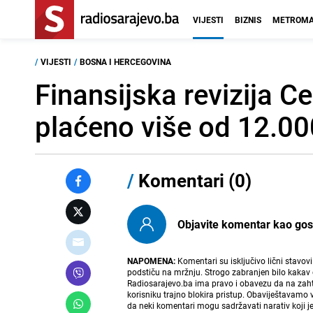
VIJESTI
BIZNIS
METROMA
/
VIJESTI
/
BOSNA I HERCEGOVINA
Finansijska revizija C
plaćeno više od 12.0
/
Komentari (0)
Objavite komentar kao gost i
NAPOMENA:
Komentari su isključivo lični stavov
podstiču na mržnju. Strogo zabranjen bilo kakav 
Radiosarajevo.ba ima pravo i obavezu da na zahtj
korisniku trajno blokira pristup. Obaviještavamo 
da neki komentari mogu sadržavati narativ koji j