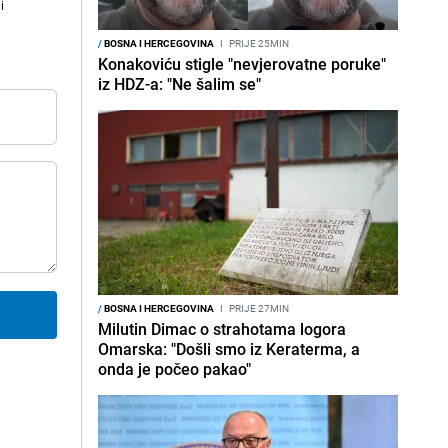
i
/
BOSNA I HERCEGOVINA
I
PRIJE 25MIN
Konakoviću stigle "nevjerovatne poruke"
iz HDZ-a: "Ne šalim se"
/
BOSNA I HERCEGOVINA
I
PRIJE 27MIN
Milutin Dimac o strahotama logora
Omarska: "Došli smo iz Keraterma, a
onda je počeo pakao"