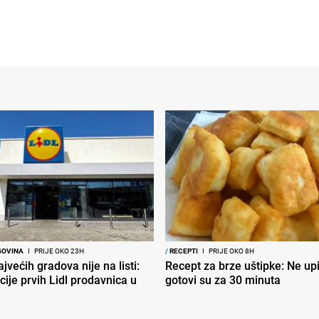
GOVINA
I
PRIJE OKO 23H
/
RECEPTI
I
PRIJE OKO 8H
jvećih gradova nije na listi:
Recept za brze uštipke: Ne upij
cije prvih Lidl prodavnica u
gotovi su za 30 minuta