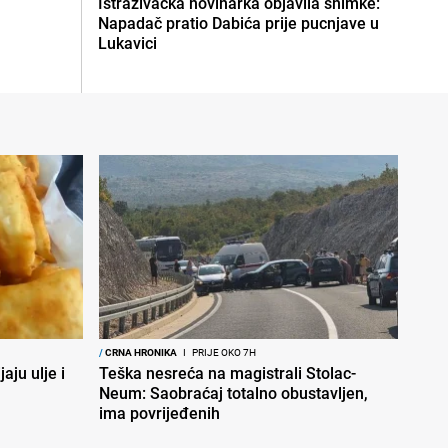
Istraživačka novinarka objavila snimke:
Napadač pratio Dabića prije pucnjave u
Lukavici
/
CRNA HRONIKA
I
PRIJE OKO 7H
aju ulje i
Teška nesreća na magistrali Stolac-
Neum: Saobraćaj totalno obustavljen,
ima povrijeđenih