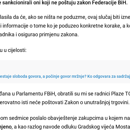
e sankcionirali oni koji ne poštuju zakon Federacije BiH.
lasila da će, ako se ništa ne poduzme, ovaj slučaj biti iz
ti informacije o tome ko je poduzeo konkretne korake, a k
 radnika i osigurao primjenu zakona.
u cijelosti:
restaje sloboda govora, a počinje govor mržnje? Ko odgovara za sadrža
ana u Parlamentu FBiH, obratili su mi se radnici Plaze T
erovatno isti neće poštovati Zakon o unutrašnjoj trgovini.
inom sedmice poslalo obavještenje zakupcima u kojem n
njeno
, a kao razlog navode odluku Gradskog vijeća Mosta