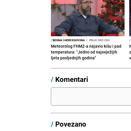
/
BOSNA I HERCEGOVINA
I
PRIJE OKO 20H
/
Meteorolog FHMZ-a najavio kišu i pad
temperatura: "Jedno od najsvježijih
ljeta posljednjih godina"
/
Komentari
/
Povezano