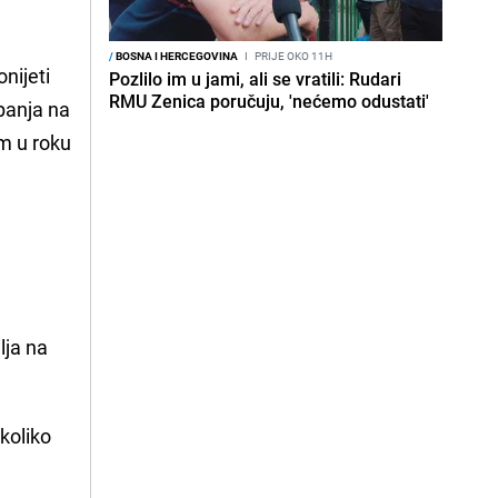
/
BOSNA I HERCEGOVINA
I
PRIJE OKO 11H
nijeti
Pozlilo im u jami, ali se vratili: Rudari
RMU Zenica poručuju, 'nećemo odustati'
panja na
om u roku
lja na
koliko