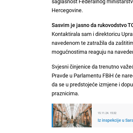
saglasnost Federalnog ministarstva
Hercegovine.
Sasvim je jasno da rukovodstvo TC
Kontaktirala sam i direktoricu Upr
navedenom te zatražila da zaštitim
mogućnostima reaguju na naveden
Svjesni činjenice da trenutno važeć
Pravde u Parlamentu FBiH će naredn
da se u predstojeće izmjene i dop
praznicima.
15.11.24. 15:32
Iz inspekcije u Sar