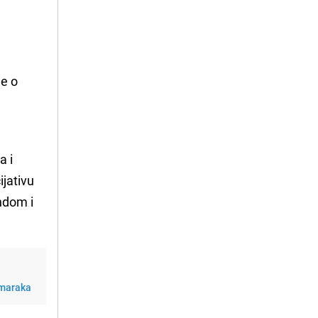
je o
a i
ijativu
ndom i
0 maraka