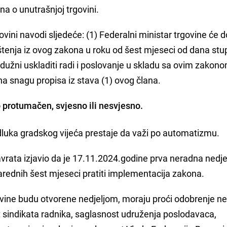
a o unutrašnjoj trgovini.
vini navodi sljedeće: (1) Federalni ministar trgovine će do
enja iz ovog zakona u roku od šest mjeseci od dana stu
dužni uskladiti radi i poslovanje u skladu sa ovim zakon
a snagu propisa iz stava (1) ovog člana.
 protumačen, svjesno ili nesvjesno.
uka gradskog vijeća prestaje da važi po automatizmu.
avrata izjavio da je 17.11.2024.godine prva neradna nedje
u narednih šest mjeseci pratiti implementacija zakona.
rgovine budu otvorene nedjeljom, moraju proći odobrenje ne
st sindikata radnika, saglasnost udruženja poslodavaca,