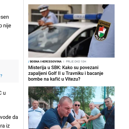
nesen
o nije
/
BOSNA I HERCEGOVINA
I
PRIJE OKO 10H
Misterija u SBK: Kako su povezani
zapaljeni Golf II u Travniku i bacanje
j?
bombe na kafić u Vitezu?
C u
avode da
ra iz