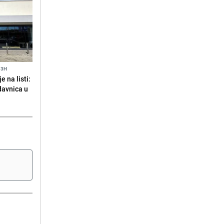
13H
 na listi:
odavnica u