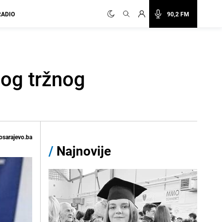
RADIO
90,2 FM
bog tržnog
osarajevo.ba
/
Najnovije