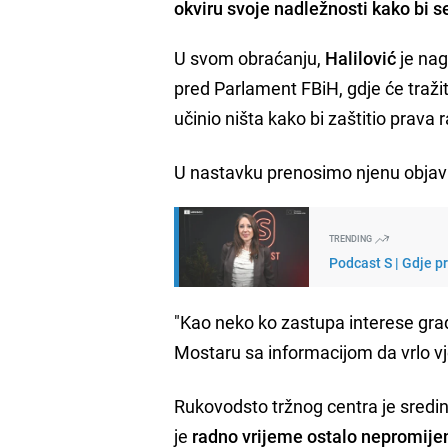
okviru svoje nadležnosti kako bi s
U svom obraćanju,
Halilović
je nag
pred Parlament FBiH, gdje će traži
učinio ništa kako bi zaštitio prava
U nastavku prenosimo njenu objavu 
TRENDING
Podcast S | Gdje p
"Kao neko ko zastupa interese građ
Mostaru sa informacijom da vrlo vj
Rukovodsto tržnog centra je sred
je
radno vrijeme ostalo nepromije