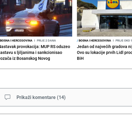
BOSNA I HERCEGOVINA
I
PRIJE 2 DANA
/
BOSNA I HERCEGOVINA
I
PRIJE OKO 
Nastavak provokacija: MUP RS oduzeo
Jedan od najvećih gradova nije
zastavu s ljiljanima i sankcionisao
Ovo su lokacije prvih Lidl pr
vozača iz Bosanskog Novog
BiH
Prikaži komentare
(
14
)