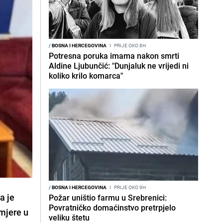
/
BOSNA I HERCEGOVINA
I
PRIJE OKO 8H
Potresna poruka imama nakon smrti
Aldine Ljubunčić: "Dunjaluk ne vrijedi ni
koliko krilo komarca"
/
BOSNA I HERCEGOVINA
I
PRIJE OKO 9H
a je
Požar uništio farmu u Srebrenici:
Povratničko domaćinstvo pretrpjelo
 mjere u
veliku štetu