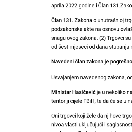
aprila 2022.godine i Član 131.Zakon
Član 131. Zakona o unutrašnjoj trgo
podzakonske akte na osnovu ovlašt
snagu ovog zakona. (2) Trgovci su 
od šest mjeseci od dana stupanja n
Navedeni član zakona je pogrešno
Usvajanjem navedenog zakona, odl
Ministar Hasičević
je u nekoliko n
teritoriji cijele FBiH, te da će se 
Oni trgovci koji žele da njihove t
nivoa vlasti uključujući i saglasno