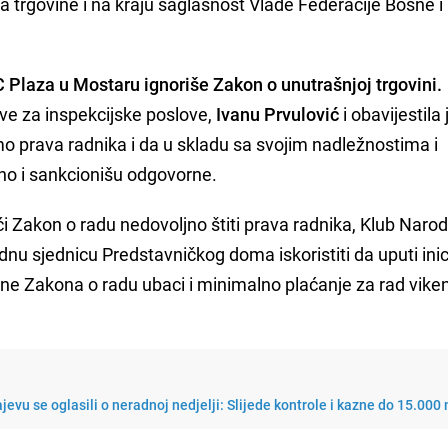
 trgovine i na kraju saglasnost Vlade Federacije Bosne i
 Plaza u Mostaru ignoriše Zakon o unutrašnjoj trgovini.
ave za inspekcijske poslove,
Ivanu Prvulović
i obavijestila 
o prava radnika i da u skladu sa svojim nadležnostima i
o i sankcionišu odgovorne.
i Zakon o radu nedovoljno štiti prava radnika, Klub Narod
u sjednicu Predstavničkog doma iskoristiti da uputi inic
une Zakona o radu ubaci i minimalno plaćanje za rad vike
ajevu se oglasili o neradnoj nedjelji: Slijede kontrole i kazne do 15.00