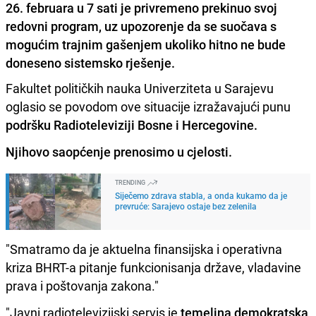
26. februara u 7 sati je privremeno prekinuo svoj
redovni program, uz upozorenje da se suočava s
mogućim trajnim gašenjem ukoliko hitno ne bude
doneseno sistemsko rješenje.
Fakultet političkih nauka Univerziteta u Sarajevu
oglasio se povodom ove situacije izražavajući punu
podršku Radioteleviziji Bosne i Hercegovine.
Njihovo saopćenje prenosimo u cjelosti.
TRENDING
Siječemo zdrava stabla, a onda kukamo da je
prevruće: Sarajevo ostaje bez zelenila
"Smatramo da je aktuelna finansijska i operativna
kriza BHRT-a pitanje funkcionisanja države, vladavine
prava i poštovanja zakona."
"Javni radiotelevizijski servis je
temeljna demokratska