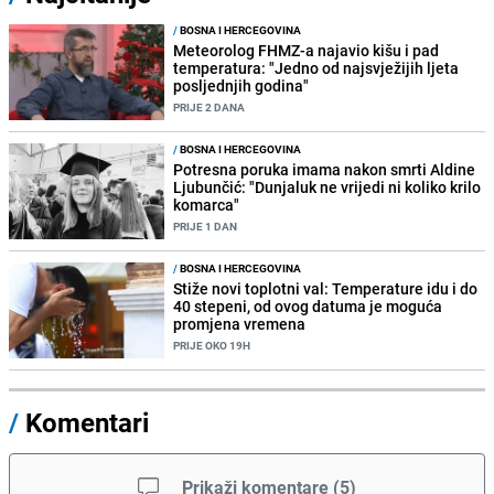
/
BOSNA I HERCEGOVINA
Meteorolog FHMZ-a najavio kišu i pad
temperatura: "Jedno od najsvježijih ljeta
posljednjih godina"
PRIJE 2 DANA
/
BOSNA I HERCEGOVINA
Potresna poruka imama nakon smrti Aldine
Ljubunčić: "Dunjaluk ne vrijedi ni koliko krilo
komarca"
PRIJE 1 DAN
/
BOSNA I HERCEGOVINA
Stiže novi toplotni val: Temperature idu i do
40 stepeni, od ovog datuma je moguća
promjena vremena
PRIJE OKO 19H
/
Komentari
Prikaži komentare
(
5
)