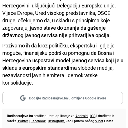
Hercegovini, uključujući Delegaciju Europske unije,
Vijeće Evrope, Ured visokog predstavnika, OSCE i
druge, očekujemo da, u skladu s principima koje
zagovaraju,
jasno stave do znanja da gašenje
državnog javnog servisa nije prihvatljiva opcija
.
Pozivamo ih da kroz političku, ekspertsku i, gdje je
moguće, finansijsku podršku pomognu da Bosna i
Hercegovina
uspostavi model javnog servisa koji je u
skladu s europskim standardima
slobode medija,
nezavisnosti javnih emitera i demokratske
konsolidacije.
Dodajte Radiosarajevo.ba u omiljene Google izvore
Radiosarajevo.ba
pratite putem aplikacije za
Android
|
iOS
i društvenih
mreža
Twitter
|
Facebook
|
Instagram
, kao i putem našeg
Viber
Chata.