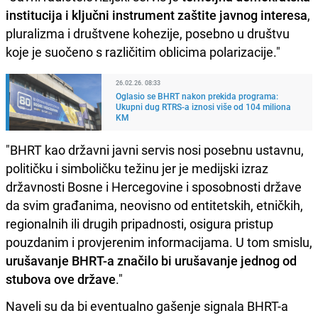
institucija i ključni instrument zaštite javnog interesa
,
pluralizma i društvene kohezije, posebno u društvu
koje je suočeno s različitim oblicima polarizacije."
26.02.26. 08:33
Oglasio se BHRT nakon prekida programa:
Ukupni dug RTRS-a iznosi više od 104 miliona
KM
"BHRT kao državni javni servis nosi posebnu ustavnu,
političku i simboličku težinu jer je medijski izraz
državnosti Bosne i Hercegovine i sposobnosti države
da svim građanima, neovisno od entitetskih, etničkih,
regionalnih ili drugih pripadnosti, osigura pristup
pouzdanim i provjerenim informacijama. U tom smislu,
urušavanje BHRT-a značilo bi urušavanje jednog od
stubova ove države
."
Naveli su da bi eventualno gašenje signala BHRT-a