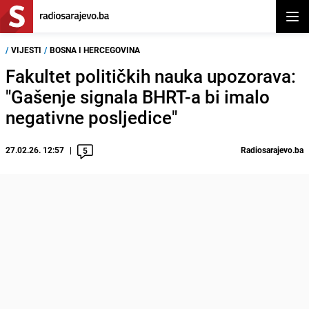
Otvor
/
VIJESTI
/
BOSNA I HERCEGOVINA
Fakultet političkih nauka upozorava:
"Gašenje signala BHRT-a bi imalo
negativne posljedice"
27.02.26. 12:57
Radiosarajevo.ba
5