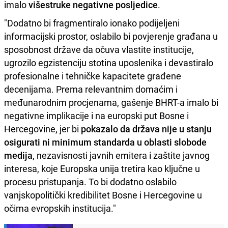
imalo
višestruke negativne posljedice
.
"Dodatno bi fragmentiralo ionako podijeljeni
informacijski prostor, oslabilo bi povjerenje građana u
sposobnost države da očuva vlastite institucije,
ugrozilo egzistenciju stotina uposlenika i devastiralo
profesionalne i tehničke kapacitete građenе
decenijama. Prema relevantnim domaćim i
međunarodnim procjenama, gašenje BHRT-a imalo bi
negativne implikacije i na europski put Bosne i
Hercegovine, jer bi
pokazalo da država nije u stanju
osigurati ni minimum standarda u oblasti slobode
medija
, nezavisnosti javnih emitera i zaštite javnog
interesa, koje Europska unija tretira kao ključne u
procesu pristupanja. To bi dodatno oslabilo
vanjskopolitički kredibilitet Bosne i Hercegovine u
očima evropskih institucija."