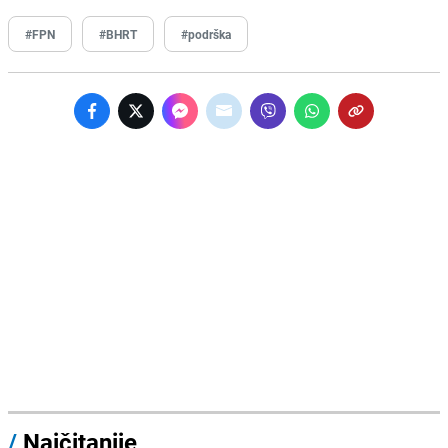
#FPN
#BHRT
#podrška
/
Najčitanije