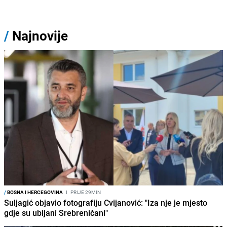
/
Najnovije
/
BOSNA I HERCEGOVINA
I
PRIJE 29MIN
Suljagić objavio fotografiju Cvijanović: "Iza nje je mjesto
gdje su ubijani Srebreničani"