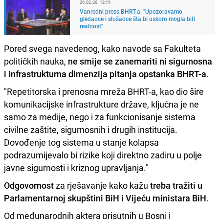
26.02.26. 12:19
Vanredni press BHRT-a: "Upozoravamo
gledaoce i slušaoce šta bi uskoro mogla biti
realnost"
Pored svega navedenog, kako navode sa Fakulteta
političkih nauka,
ne smije se zanemariti ni sigurnosna
i infrastrukturna dimenzija pitanja opstanka BHRT-a
.
"Repetitorska i prenosna mreža BHRT-a, kao dio šire
komunikacijske infrastrukture države, ključna je ne
samo za medije, nego i za funkcionisanje sistema
civilne zaštite, sigurnosnih i drugih institucija.
Dovođenje tog sistema u stanje kolapsa
podrazumijevalo bi rizike koji direktno zadiru u polje
javne sigurnosti i kriznog upravljanja."
Odgovornost
za rješavanje kako kažu
treba tražiti u
Parlamentarnoj skupštini BiH i Vijeću ministara BiH
.
Od međunarodnih aktera prisutnih u Bosni i