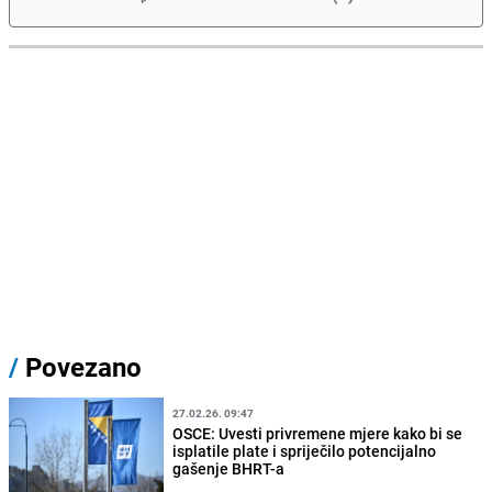
/
Povezano
27.02.26. 09:47
OSCE: Uvesti privremene mjere kako bi se
isplatile plate i spriječilo potencijalno
gašenje BHRT-a