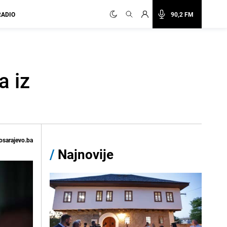
RADIO
90,2 FM
a iz
osarajevo.ba
/
Najnovije