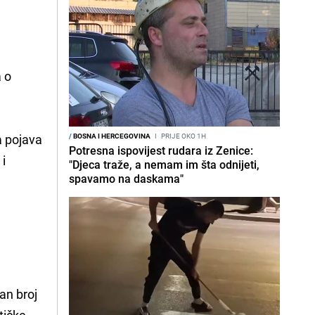
a o
na pojava
/
BOSNA I HERCEGOVINA
I
PRIJE OKO 1H
Potresna ispovijest rudara iz Zenice:
 i
"Djeca traže, a nemam im šta odnijeti,
spavamo na daskama"
an broj
stičke