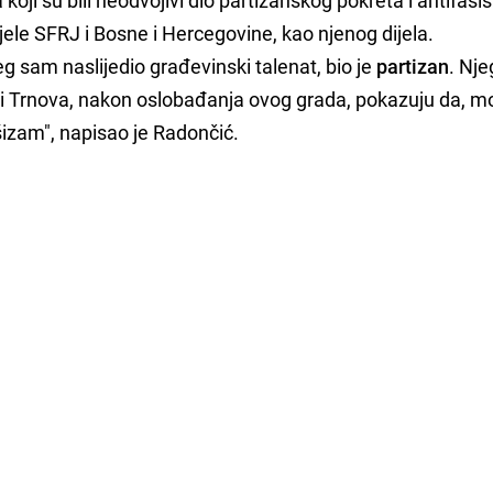
jele SFRJ i Bosne i Hercegovine, kao njenog dijela.
jeg sam naslijedio građevinski talenat, bio je
partizan
. Nj
lini Trnova, nakon oslobađanja ovog grada, pokazuju da, m
ašizam", napisao je Radončić.