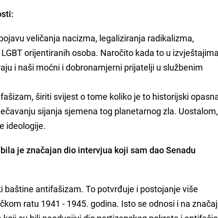
sti:
ojavu veličanja nacizma, legaliziranja radikalizma,
 LGBT orijentiranih osoba. Naročito kada to u izvještajim
raju i naši moćni i dobronamjerni prijatelji u službenim
fašizam, širiti svijest o tome koliko je to historijski opas
rječavanju sijanja sjemena tog planetarnog zla. Uostalom,
e ideologije.
 bila je značajan dio intervjua koji sam dao Senadu
i baštine antifašizam. To potvrđuje i postojanje više
kom ratu 1941 - 1945. godina. Isto se odnosi i na značaj
a koji su bili neodvojivi dio partizanskog pokreta i antifaši