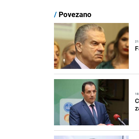
/
Povezano
21
F
18
C
z