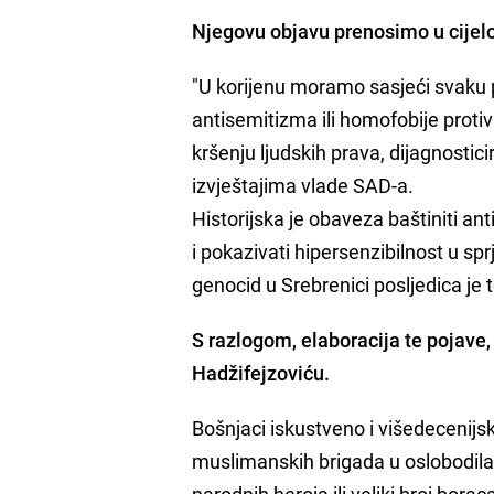
Njegovu objavu prenosimo u cijelo
"U korijenu moramo sasjeći svaku p
antisemitizma ili homofobije protiv
kršenju ljudskih prava, dijagnostici
izvještajima vlade SAD-a.
Historijska je obaveza baštiniti anti
i pokazivati hipersenzibilnost u sp
genocid u Srebrenici posljedica je t
S razlogom, elaboracija te pojave,
Hadžifejzoviću.
Bošnjaci iskustveno i višedecenijsk
muslimanskih brigada u oslobodilač
narodnih heroja ili veliki broj borac