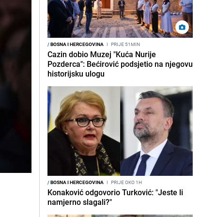
/
BOSNA I HERCEGOVINA
I
PRIJE 51MIN
Cazin dobio Muzej "Kuća Nurije
Pozderca": Bećirović podsjetio na njegovu
historijsku ulogu
/
BOSNA I HERCEGOVINA
I
PRIJE OKO 1H
Konaković odgovorio Turković: "Jeste li
namjerno slagali?"