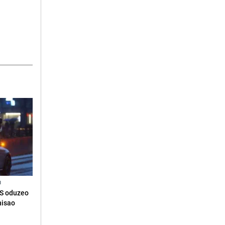
N
RS oduzeo
nisao