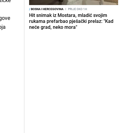
/
BOSNA I HERCEGOVINA
I
PRIJE OKO 1H
Hit snimak iz Mostara, mladić svojim
egove
rukama prefarbao pješački prelaz: "Kad
oja
neće grad, neko mora"