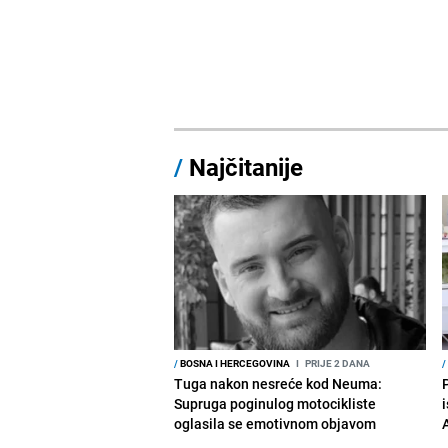
/
Najčitanije
/
BOSNA I HERCEGOVINA
I
PRIJE 2 DANA
/
Tuga nakon nesreće kod Neuma:
Supruga poginulog motocikliste
i
oglasila se emotivnom objavom