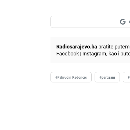
Radiosarajevo.ba
pratite putem 
Facebook
|
Instagram
, kao i p
#Fahrudin Radončić
#partizani
#