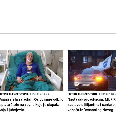
BOSNA I HERCEGOVINA
I
PRIJE 2 DANA
/
BOSNA I HERCEGOVINA
I
PRIJE 1 DA
Pijana sjela za volan: Osiguranje odbilo
Nastavak provokacija: MUP 
splatu štete na vozilu koje je slupala
zastavu s ljiljanima i sankcio
Anja Ljubojević
vozača iz Bosanskog Novog