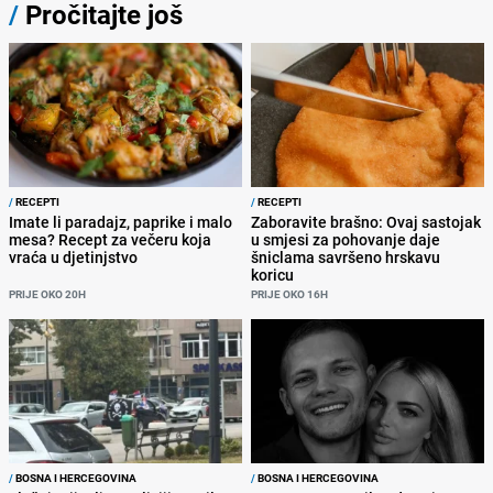
/
Pročitajte još
/
RECEPTI
/
RECEPTI
Imate li paradajz, paprike i malo
Zaboravite brašno: Ovaj sastojak
mesa? Recept za večeru koja
u smjesi za pohovanje daje
vraća u djetinjstvo
šniclama savršeno hrskavu
koricu
PRIJE OKO 20H
PRIJE OKO 16H
/
BOSNA I HERCEGOVINA
/
BOSNA I HERCEGOVINA