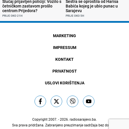
Slučaj prijavljen policiji: Vozilo s
Sestra se oprostila od Harisa
četničkom zastavom prošlo
Babića kojeg je ubio punac u
centrom Prijedora?
Sarajevu
PRIJE OKO 21H
PRIJE OKO 5H
MARKETING
IMPRESSUM
KONTAKT
PRIVATNOST
USLOVI KORIŠTENJA
Copyright 2007. - 2026.
radiosarajevo.ba
.
Sva prava pridržana. Zabranjeno preuzimanje sadržaja bez dozvole