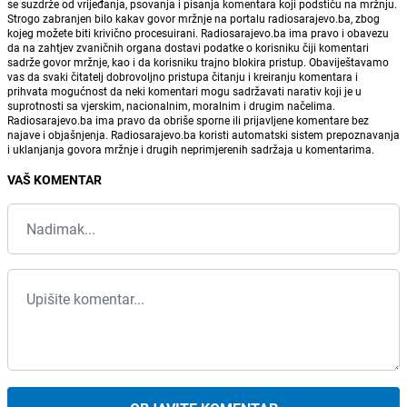
se suzdrže od vrijeđanja, psovanja i pisanja komentara koji podstiču na mržnju.
Strogo zabranjen bilo kakav govor mržnje na portalu radiosarajevo.ba, zbog
kojeg možete biti krivično procesuirani. Radiosarajevo.ba ima pravo i obavezu
da na zahtjev zvaničnih organa dostavi podatke o korisniku čiji komentari
sadrže govor mržnje, kao i da korisniku trajno blokira pristup. Obaviještavamo
vas da svaki čitatelj dobrovoljno pristupa čitanju i kreiranju komentara i
prihvata mogućnost da neki komentari mogu sadržavati narativ koji je u
suprotnosti sa vjerskim, nacionalnim, moralnim i drugim načelima.
Radiosarajevo.ba ima pravo da obriše sporne ili prijavljene komentare bez
najave i objašnjenja. Radiosarajevo.ba koristi automatski sistem prepoznavanja
i uklanjanja govora mržnje i drugih neprimjerenih sadržaja u komentarima.
VAŠ KOMENTAR