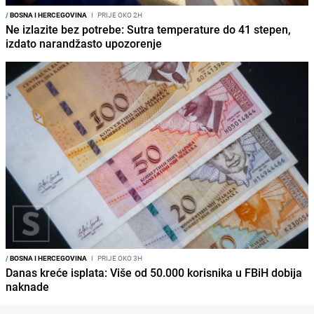
/
BOSNA I HERCEGOVINA
I
PRIJE OKO 2H
Ne izlazite bez potrebe: Sutra temperature do 41 stepen,
izdato narandžasto upozorenje
/
BOSNA I HERCEGOVINA
I
PRIJE OKO 3H
Danas kreće isplata: Više od 50.000 korisnika u FBiH dobija
naknade