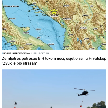
/
BOSNA I HERCEGOVINA
I
PRIJE OKO 1H
Zemljotres potresao BiH tokom noći, osjetio se i u Hrvatskoj:
"Zvuk je bio strašan"