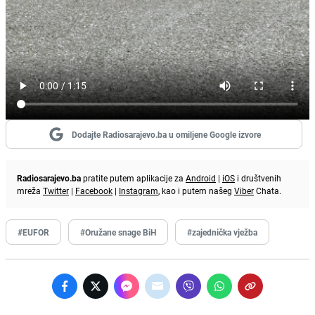
Dodajte Radiosarajevo.ba u omiljene Google izvore
Radiosarajevo.ba
pratite putem aplikacije za
Android
|
iOS
i društvenih
mreža
Twitter
|
Facebook
|
Instagram
, kao i putem našeg
Viber
Chata.
#EUFOR
#Oružane snage BiH
#zajednička vježba