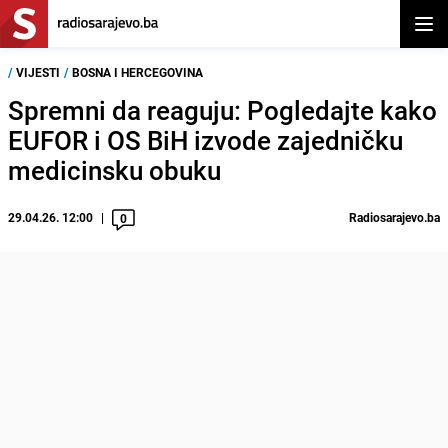
Otvor
/
VIJESTI
/
BOSNA I HERCEGOVINA
Spremni da reaguju: Pogledajte kako
EUFOR i OS BiH izvode zajedničku
medicinsku obuku
29.04.26. 12:00
Radiosarajevo.ba
0