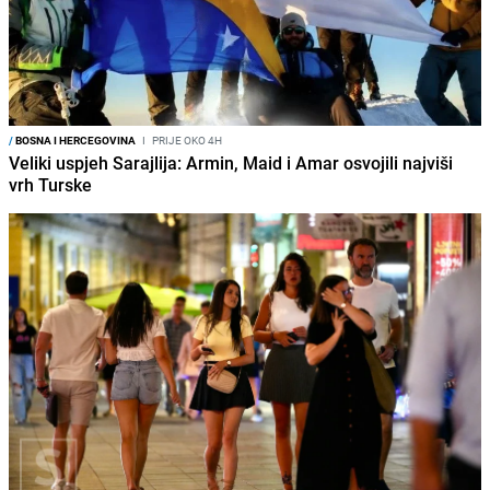
/
BOSNA I HERCEGOVINA
I
PRIJE OKO 4H
Veliki uspjeh Sarajlija: Armin, Maid i Amar osvojili najviši
vrh Turske