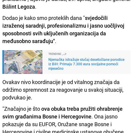
Bálint Legoza
.
Dodao je kako smo proteklih dana "
svjedočili
izraženoj saradnji, profesionalizmu i jasno uočljivoj
sposobnosti svih uključenih organizacija da
međusobno sarađuju"
.
TRENDING
Njemačka istražuje slučaj desetočlane porodice
iz BiH: Primaju 7.300 eura socijalne pomoći
mjesečno
Ovakav nivo koordinacije je od vitalnog značaja da
održimo spremnost za reagovanje u svakoj situaciji,
podvukao je.
"Značajno je što
ova obuka treba pružiti ohrabrenje
svim građanima Bosne i Hercegovine
. Ona jasno
pokazuje da su EUFOR, Oružane snage Bosne i
Hercegovine i civilne medicinske ustanove obučene,