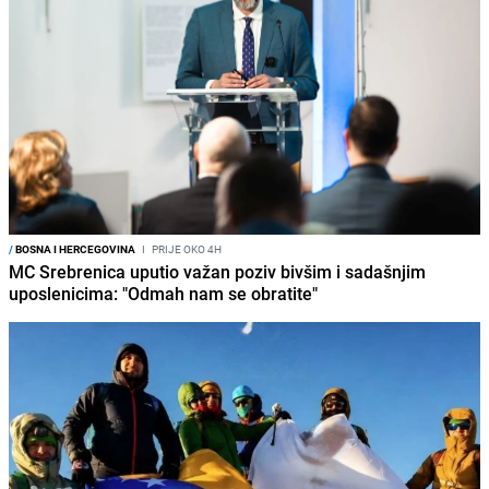
/
BOSNA I HERCEGOVINA
I
PRIJE OKO 4H
MC Srebrenica uputio važan poziv bivšim i sadašnjim
uposlenicima: "Odmah nam se obratite"