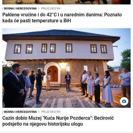
/
BOSNA I HERCEGOVINA
I
PRIJE OKO 5H
Paklene vrućine i do 42°C i u narednim danima: Poznato
kada će pasti temperature u BiH
/
BOSNA I HERCEGOVINA
I
PRIJE OKO 5H
Cazin dobio Muzej "Kuća Nurije Pozderca": Bećirović
podsjetio na njegovu historijsku ulogu