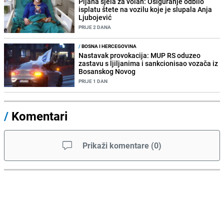
Pijana sjela za volan: Osiguranje odbilo
isplatu štete na vozilu koje je slupala Anja
Ljubojević
PRIJE 2 DANA
/
BOSNA I HERCEGOVINA
Nastavak provokacija: MUP RS oduzeo
zastavu s ljiljanima i sankcionisao vozača iz
Bosanskog Novog
PRIJE 1 DAN
/
Komentari
Prikaži komentare
(
0
)