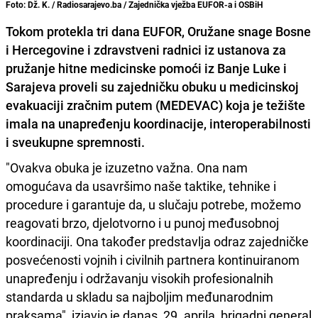
Foto: Dž. K. / Radiosarajevo.ba / Zajednička vježba EUFOR-a i OSBiH
Tokom protekla tri dana EUFOR, Oružane snage Bosne
i Hercegovine i zdravstveni radnici iz ustanova za
pružanje hitne medicinske pomoći iz Banje Luke i
Sarajeva proveli su zajedničku obuku u medicinskoj
evakuaciji zračnim putem (MEDEVAC) koja je težište
imala na unapređenju koordinacije, interoperabilnosti
i sveukupne spremnosti.
"Ovakva obuka je izuzetno važna. Ona nam
omogućava da usavršimo naše taktike, tehnike i
procedure i garantuje da, u slučaju potrebe, možemo
reagovati brzo, djelotvorno i u punoj međusobnoj
koordinaciji. Ona također predstavlja odraz zajedničke
posvećenosti vojnih i civilnih partnera kontinuiranom
unapređenju i održavanju visokih profesionalnih
standarda u skladu sa najboljim međunarodnim
praksama", izjavio je danas, 29. aprila, ​brigadni general