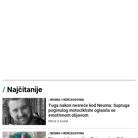
/
Najčitanije
/
BOSNA I HERCEGOVINA
Tuga nakon nesreće kod Neuma: Supruga
poginulog motocikliste oglasila se
emotivnom objavom
PRIJE 2 DANA
/
BOSNA I HERCEGOVINA