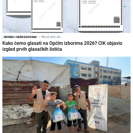
/
BOSNA I HERCEGOVINA
I
PRIJE OKO 4H
Kako ćemo glasati na Općim izborima 2026? CIK objavio
izgled prvih glasačkih listića