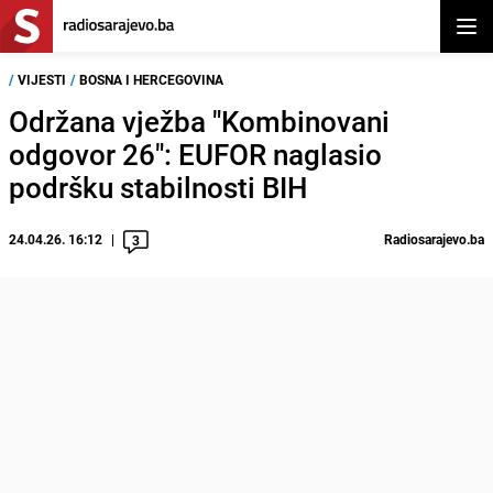
Otvor
/
VIJESTI
/
BOSNA I HERCEGOVINA
Održana vježba "Kombinovani
odgovor 26": EUFOR naglasio
podršku stabilnosti BIH
24.04.26. 16:12
Radiosarajevo.ba
3