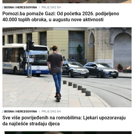
/
BOSNA I HERCEGOVINA
I
PRIJE OKO 5H
Pomozi.ba pomaže Gazi: Od početka 2026. podijeljeno
40.000 toplih obroka, u augustu nove aktivnosti
/
BOSNA I HERCEGOVINA
I
PRIJE OKO 5H
Sve više povrijeđenih na romobilima: Ljekari upozoravaju
da najčešće stradaju djeca