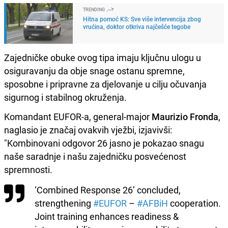
TRENDING
Hitna pomoć KS: Sve više intervencija zbog
vrućina, doktor otkriva najčešće tegobe
Zajedničke obuke ovog tipa imaju ključnu ulogu u
osiguravanju da obje snage ostanu spremne,
sposobne i pripravne za djelovanje u cilju očuvanja
sigurnog i stabilnog okruženja.
Komandant EUFOR-a, general-major
Maurizio Fronda
,
naglasio je značaj ovakvih vježbi, izjavivši:
"Kombinovani odgovor 26 jasno je pokazao snagu
naše saradnje i našu zajedničku posvećenost
spremnosti.
‘Combined Response 26’ concluded,
strengthening
#EUFOR
–
#AFBiH
cooperation.
Joint training enhances readiness &