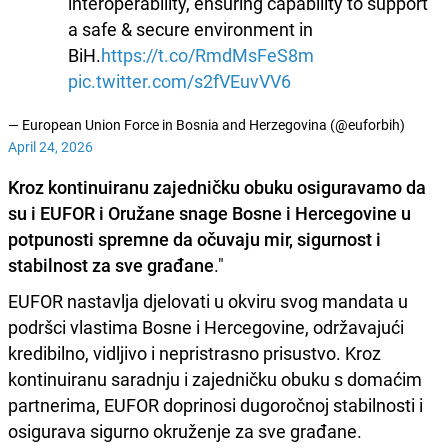
interoperability, ensuring capability to support
a safe & secure environment in
BiH.
https://t.co/RmdMsFeS8m
pic.twitter.com/s2fVEuvVV6
— European Union Force in Bosnia and Herzegovina (@euforbih)
April 24, 2026
Kroz kontinuiranu zajedničku obuku osiguravamo da
su i EUFOR i Oružane snage Bosne i Hercegovine u
potpunosti spremne da očuvaju mir, sigurnost i
stabilnost za sve građane
."
EUFOR nastavlja djelovati u okviru svog mandata u
podršci vlastima Bosne i Hercegovine, održavajući
kredibilno, vidljivo i nepristrasno prisustvo. Kroz
kontinuiranu saradnju i zajedničku obuku s domaćim
partnerima, EUFOR doprinosi dugoročnoj stabilnosti i
osigurava sigurno okruženje za sve građane.