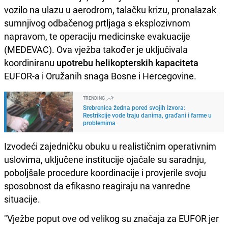
vozilo na ulazu u aerodrom, talačku krizu, pronalazak
sumnjivog odbačenog prtljaga s eksplozivnom
napravom, te operaciju medicinske evakuacije
(MEDEVAC). Ova vježba također je uključivala
koordiniranu
upotrebu helikopterskih kapaciteta
EUFOR-a i Oružanih snaga Bosne i Hercegovine.
TRENDING
Srebrenica žedna pored svojih izvora:
Restrikcije vode traju danima, građani i farme u
problemima
Izvodeći zajedničku obuku u realističnim operativnim
uslovima, uključene institucije ojačale su saradnju,
poboljšale procedure koordinacije i provjerile svoju
sposobnost da efikasno reagiraju na vanredne
situacije.
"Vježbe poput ove od velikog su značaja za EUFOR jer