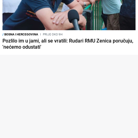
/
BOSNA I HERCEGOVINA
I
PRIJE OKO 9H
Pozlilo im u jami, ali se vratili: Rudari RMU Zenica poručuju,
'nećemo odustati'