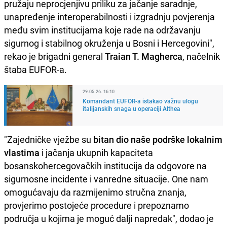
pružaju neprocjenjivu priliku za jačanje saradnje,
unapređenje interoperabilnosti i izgradnju povjerenja
među svim institucijama koje rade na održavanju
sigurnog i stabilnog okruženja u Bosni i Hercegovini",
rekao je brigadni general
Traian T. Magherca
, načelnik
štaba EUFOR-a.
29.05.26. 16:10
Komandant EUFOR-a istakao važnu ulogu
italijanskih snaga u operaciji Althea
"Zajedničke vježbe su
bitan dio naše podrške lokalnim
vlastima
i jačanja ukupnih kapaciteta
bosanskohercegovačkih institucija da odgovore na
sigurnosne incidente i vanredne situacije. One nam
omogućavaju da razmijenimo stručna znanja,
provjerimo postojeće procedure i prepoznamo
područja u kojima je moguć dalji napredak", dodao je