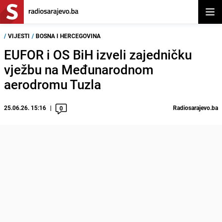
Otvor
/
VIJESTI
/
BOSNA I HERCEGOVINA
EUFOR i OS BiH izveli zajedničku
vježbu na Međunarodnom
aerodromu Tuzla
25.06.26. 15:16
Radiosarajevo.ba
0