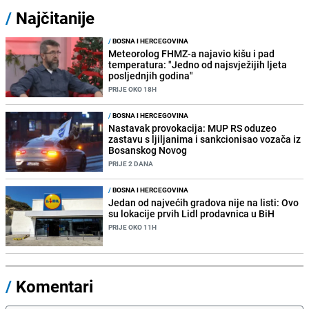
/
Najčitanije
/
BOSNA I HERCEGOVINA
Meteorolog FHMZ-a najavio kišu i pad
temperatura: "Jedno od najsvježijih ljeta
posljednjih godina"
PRIJE OKO 18H
/
BOSNA I HERCEGOVINA
Nastavak provokacija: MUP RS oduzeo
zastavu s ljiljanima i sankcionisao vozača iz
Bosanskog Novog
PRIJE 2 DANA
/
BOSNA I HERCEGOVINA
Jedan od najvećih gradova nije na listi: Ovo
su lokacije prvih Lidl prodavnica u BiH
PRIJE OKO 11H
/
Komentari