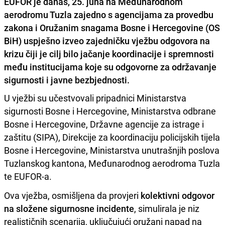
EUFOR je danas, 25. juna na Međunarodnom
aerodromu Tuzla zajedno s agencijama za provedbu
zakona i Oružanim snagama Bosne i Hercegovine (OS
BiH) uspješno izveo zajedničku vježbu odgovora na
krizu čiji je cilj bilo jačanje koordinacije i spremnosti
među institucijama koje su odgovorne za održavanje
sigurnosti i javne bezbjednosti.
U vježbi su učestvovali pripadnici Ministarstva
sigurnosti Bosne i Hercegovine, Ministarstva odbrane
Bosne i Hercegovine, Državne agencije za istrage i
zaštitu (SIPA), Direkcije za koordinaciju policijskih tijela
Bosne i Hercegovine, Ministarstva unutrašnjih poslova
Tuzlanskog kantona, Međunarodnog aerodroma Tuzla
te EUFOR-a.
Ova vježba, osmišljena da provjeri
kolektivni odgovor
na složene sigurnosne incidente
, simulirala je niz
realističnih scenarija, uključujući oružani napad na