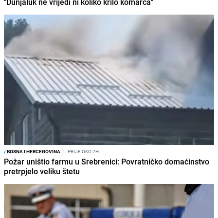
"Dunjaluk ne vrijedi ni koliko krilo komarca"
/
BOSNA I HERCEGOVINA
I
PRIJE OKO 7H
Požar uništio farmu u Srebrenici: Povratničko domaćinstvo
pretrpjelo veliku štetu