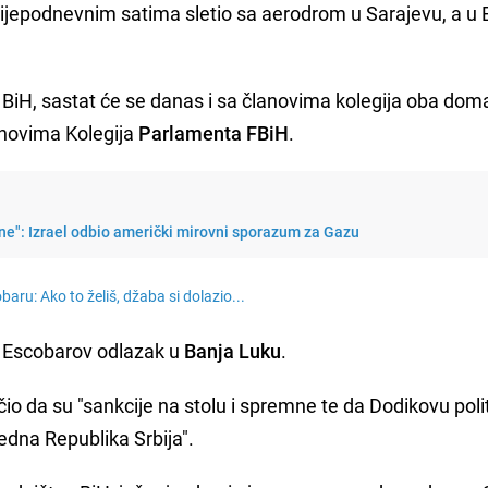
lijepodnevnim satima sletio sa aerodrom u Sarajevu, a u 
BiH, sastat će se danas i sa članovima kolegija oba dom
anovima Kolegija
Parlamenta FBiH
.
ne": Izrael odbio američki mirovni sporazum za Gazu
aru: Ako to želiš, džaba si dolazio...
i Escobarov odlazak u
Banja Luku
.
io da su "sankcije na stolu i spremne te da Dodikovu poli
edna Republika Srbija".