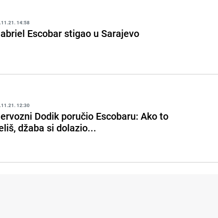
.11.21. 14:58
abriel Escobar stigao u Sarajevo
.11.21. 12:30
ervozni Dodik poručio Escobaru: Ako to
eliš, džaba si dolazio...