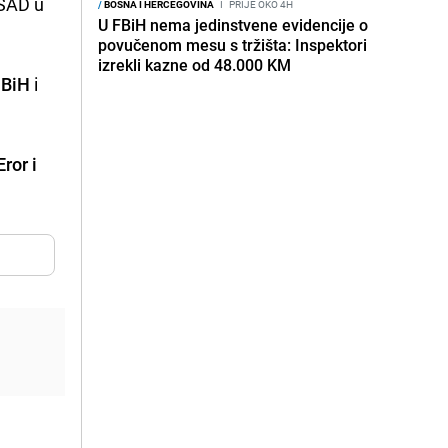
 SAD u
/
BOSNA I HERCEGOVINA
I
PRIJE OKO 4H
U FBiH nema jedinstvene evidencije o
povučenom mesu s tržišta: Inspektori
izrekli kazne od 48.000 KM
 BiH
i
ror i