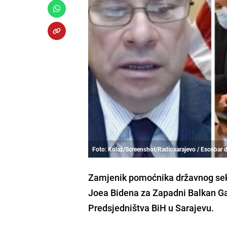
Foto: Kolaž/Screenshot/Radiosarajevo / Escobar 
Zamjenik pomoćnika državnog sekr
Joea Bidena
za
Zapadni Balkan
Ga
Predsjedništva BiH u
Sarajevu
.