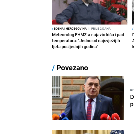
/
BOSNA I HERCEGOVINA
I
PRIJE 2 DANA
/
Meteorolog FHMZ-a najavio kišu i pad
temperatura: "Jedno od najsvježijih
ljeta posljednjih godina"
/
Povezano
07
D
p