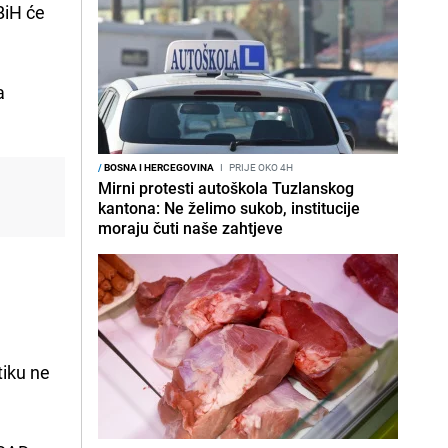
BiH će
a
/
BOSNA I HERCEGOVINA
I
PRIJE OKO 4H
Mirni protesti autoškola Tuzlanskog
kantona: Ne želimo sukob, institucije
moraju čuti naše zahtjeve
tiku ne