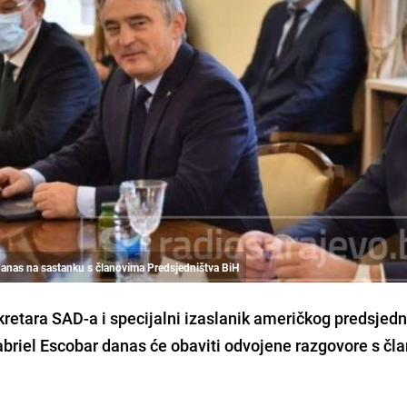
danas na sastanku s članovima Predsjedništva BiH
etara SAD-a i specijalni izaslanik američkog predsjedn
briel Escobar
danas će obaviti odvojene razgovore s čl