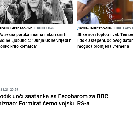
BOSNA I HERCEGOVINA
I
PRIJE 1 DAN
/
BOSNA I HERCEGOVINA
I
PRIJE OKO 
Potresna poruka imama nakon smrti
Stiže novi toplotni val: Temp
Aldine Ljubunčić: "Dunjaluk ne vrijedi ni
i do 40 stepeni, od ovog datu
koliko krilo komarca"
moguća promjena vremena
.11.21. 20:59
odik uoči sastanka sa Escobarom za BBC
riznao: Formirat ćemo vojsku RS-a