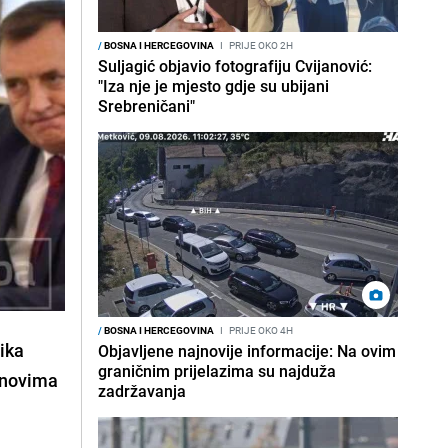
/
BOSNA I HERCEGOVINA
I
PRIJE OKO 2H
Suljagić objavio fotografiju Cvijanović:
"Iza nje je mjesto gdje su ubijani
Srebreničani"
/
BOSNA I HERCEGOVINA
I
PRIJE OKO 4H
ika
Objavljene najnovije informacije: Na ovim
graničnim prijelazima su najduža
anovima
zadržavanja