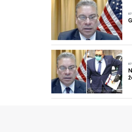
07
G
07
N
ž