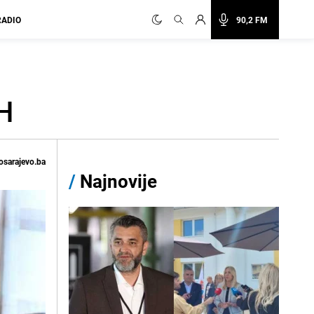
RADIO
90,2 FM
H
osarajevo.ba
/
Najnovije