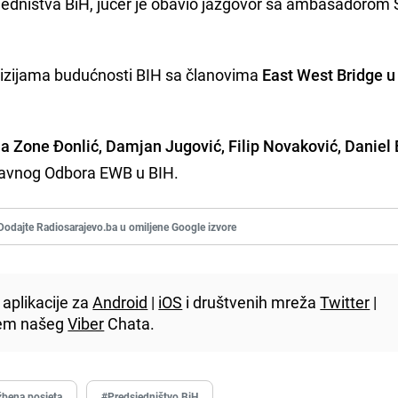
jedništva BiH, jučer je obavio jazgovor sa ambasadorom
 vizijama budućnosti BIH sa članovima
East West Bridge u
a Zone Đonlić, Damjan Jugović, Filip Novaković, Daniel E
ravnog Odbora EWB u BIH.
Dodajte Radiosarajevo.ba u omiljene Google izvore
aplikacije za
Android
|
iOS
i društvenih mreža
Twitter
|
utem našeg
Viber
Chata.
žbena posjeta
#Predsjedništvo BiH