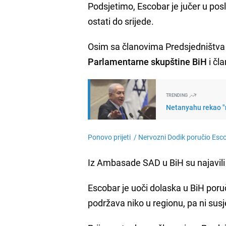
Podsjetimo, Escobar je jučer u pos
ostati do srijede.
Osim sa članovima Predsjedništva 
Parlamentarne skupštine BiH
i čl
TRENDING
Netanyahu rekao "
Ponovo prijeti /
Nervozni Dodik poručio Escob
Iz Ambasade SAD u BiH su najavil
Escobar je uoči dolaska u BiH poruč
podržava niko u regionu, pa ni susj