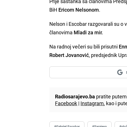
Prije sastanka sa članovima Preds
BiH
Ericom Nelsonom
.
Nelson i Escobar razgovarali su o
članovima
Mladi za mir.
Na radnoj večeri su bili prisutni
Enn
Robert Jovanović
, predsjednik Up
Radiosarajevo.ba
pratite putem 
Facebook
|
Instagram
, kao i p
#Gabriel Escobar
#Sarajevo
#slu