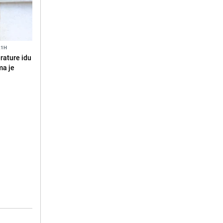
21H
erature idu
ma je