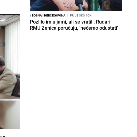
/
BOSNA I HERCEGOVINA
I
PRIJE OKO 10H
Pozlilo im u jami, ali se vratili: Rudari
RMU Zenica poručuju, 'nećemo odustati'