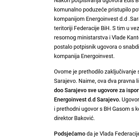
Nakon potpisivanja ugovora Edis Ba
komunalno poduzeće pristupilo po
kompanijom Energoinvest d.d .Sara
teritoriji Federacije BiH. S tim u
resornog ministarstva i Vlade Kant
postalo potpisnik ugovora o snabd
kompanija Energoinvest.
Ovome je prethodilo zaključivanj
Sarajevo. Naime, ova dva pravna li
doo Sarajevo sve ugovore za ispor
Energoinvest d.d Sarajevo.
Ugovor 
i prethodni ugovor s BH Gasom s k
direktor Baković.
Podsjećamo
da je Vlada Federacije