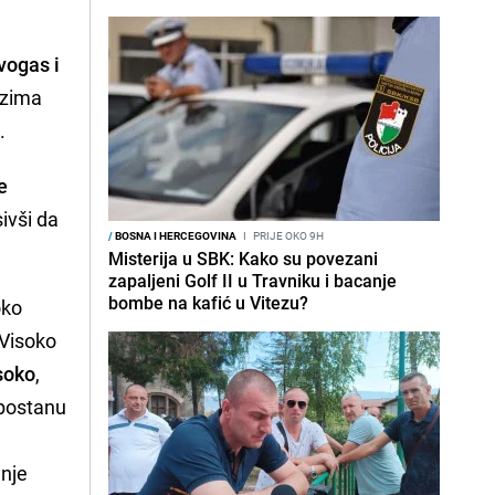
vogas i
euzima
.
e
ivši da
/
BOSNA I HERCEGOVINA
I
PRIJE OKO 9H
Misterija u SBK: Kako su povezani
zapaljeni Golf II u Travniku i bacanje
bombe na kafić u Vitezu?
oko
 Visoko
isoko
,
 postanu
anje