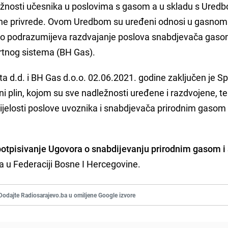
ležnosti učesnika u poslovima s gasom a u skladu s Ured
 gasne privrede. Ovom Uredbom su uređeni odnosi u gasnom
 što podrazumijeva razdvajanje poslova snabdjevača gas
ortnog sistema (BH Gas).
 d.d. i BH Gas d.o.o. 02.06.2021. godine zaključen je 
ni plin, kojom su sve nadležnosti uređene i razdvojene, te
cijelosti poslove uvoznika i snabdjevača prirodnim gasom
potpisivanje Ugovora o snabdijevanju prirodnim gasom i
 u Federaciji Bosne I Hercegovine.
Dodajte Radiosarajevo.ba u omiljene Google izvore