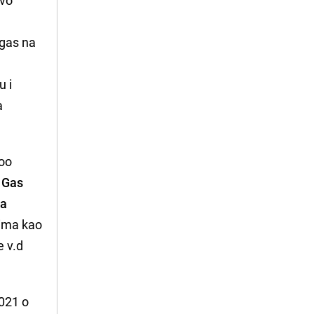
ovo
 gas na
u i
a
doo
 Gas
na
vima kao
e v.d
2021 o