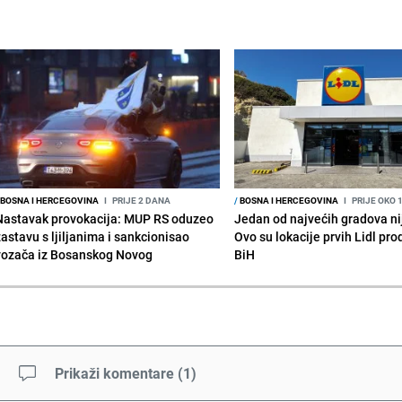
BOSNA I HERCEGOVINA
I
PRIJE 2 DANA
/
BOSNA I HERCEGOVINA
I
PRIJE OKO 
Nastavak provokacija: MUP RS oduzeo
Jedan od najvećih gradova nije
zastavu s ljiljanima i sankcionisao
Ovo su lokacije prvih Lidl pr
vozača iz Bosanskog Novog
BiH
Prikaži komentare
(
1
)