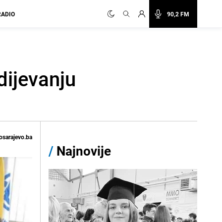
RADIO
90,2 FM
dijevanju
osarajevo.ba
/
Najnovije