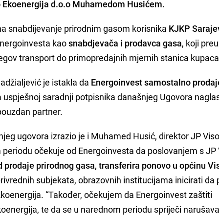
 Ekoenergija d.o.o
Muhamedom Husićem
.
a snabdijevanje prirodnim gasom korisnika
KJKP Saraje
Energoinvesta kao
snabdjevača i prodavca gasa
, koji pr
njegov transport do primopredajnih mjernih stanica kupaca
džialjević je istakla da
Energoinvest samostalno prodaj
a uspješnoj saradnji potpisnika današnjeg Ugovora naglas
 pouzdan partner.
jeg ugovora izrazio je i Muhamed Husić, direktor JP Vis
m periodu očekuje od Energoinvesta da poslovanjem s JP
d prodaje prirodnog gasa, transferira ponovo u općinu V
rivrednih subjekata, obrazovnih institucijama inicirati da
Ekoenergija. “Također, očekujem da Energoinvest zaštiti
Ekoenergija, te da se u narednom periodu spriječi narušav