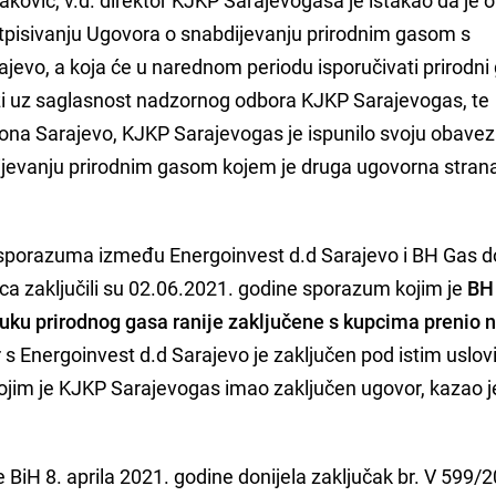
ković, v.d. direktor KJKP Sarajevogasa je istakao da je 
tpisivanju Ugovora o snabdijevanju prirodnim gasom s
jevo, a koja će u narednom periodu isporučivati prirodni
 vezi uz saglasnost nadzornog odbora KJKP Sarajevogas, te
ona Sarajevo, KJKP Sarajevogas je ispunilo svoju obavez
ijevanju prirodnim gasom kojem je druga ugovorna stran
e sporazuma između Energoinvest d.d Sarajevo i BH Gas 
ca zaključili su 02.06.2021. godine sporazum kojim je
BH
uku prirodnog gasa ranije zaključene s kupcima prenio 
s Energoinvest d.d Sarajevo je zaključen pod istim uslo
ojim je KJKP Sarajevogas imao zaključen ugovor, kazao j
 BiH 8. aprila 2021. godine donijela zaključak br. V 599/