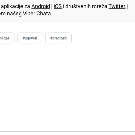
aplikacije za
Android
|
iOS
i društvenih mreža
Twitter
|
utem našeg
Viber
Chata.
ni gas
#ugovori
#predmeti