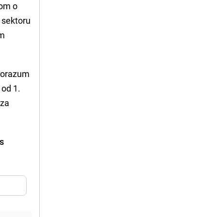
bom o
 sektoru
om
Sporazum
 od 1.
 za
 s