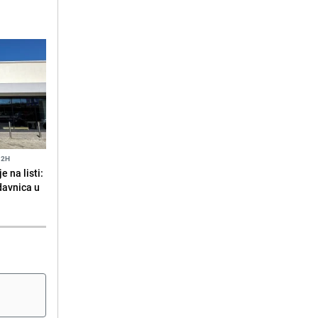
12H
 na listi:
odavnica u