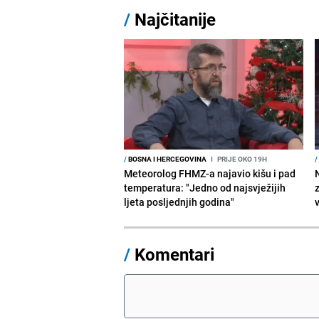
/
Najčitanije
/
BOSNA I HERCEGOVINA
I
PRIJE OKO 19H
/
Meteorolog FHMZ-a najavio kišu i pad
temperatura: "Jedno od najsvježijih
ljeta posljednjih godina"
/
Komentari