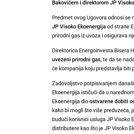
Bakovićem
i direktorom JP Visoko
Predmet ovog Ugovora odnosi se n
JP Visoko Ekoenergija
od strane 
prirodni gas iz uvoza i osigurava 
Direktorica Energoinvesta Bisera Ha
uvezeni prirodni gas
, te da se nad
će kompanija koju predstavlja biti
Zadovoljstvo potpisivanjem današn
Ekoenergija ističući da u naredno
Ekoenergija dio
ostvarene dobiti o
kako bi mogli što više preduzeća, p
budući korisnici usluga JP Visoko 
distributere kao što je JP Visoko 