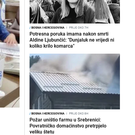
/
BOSNA I HERCEGOVINA
I
PRIJE OKO 7H
Potresna poruka imama nakon smrti
Aldine Ljubunčić: "Dunjaluk ne vrijedi ni
koliko krilo komarca"
/
BOSNA I HERCEGOVINA
I
PRIJE OKO 8H
Požar uništio farmu u Srebrenici:
Povratničko domaćinstvo pretrpjelo
veliku štetu