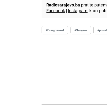
Radiosarajevo.ba
pratite putem 
Facebook
|
Instagram
, kao i p
#Energoinvest
#Sarajevo
#prirod