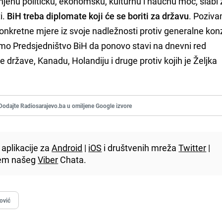
 njenu političku, ekonomsku, kulturnu i naučnu moć, slabi
i.
BiH treba diplomate koji će se boriti za državu
. Poziv
nkretne mjere iz svoje nadležnosti protiv generalne kon
mo Predsjedništvo BiH da ponovo stavi na dnevni red
države, Kanadu, Holandiju i druge protiv kojih je Željka
Dodajte Radiosarajevo.ba u omiljene Google izvore
aplikacije za
Android
|
iOS
i društvenih mreža
Twitter
|
utem našeg
Viber
Chata.
nović