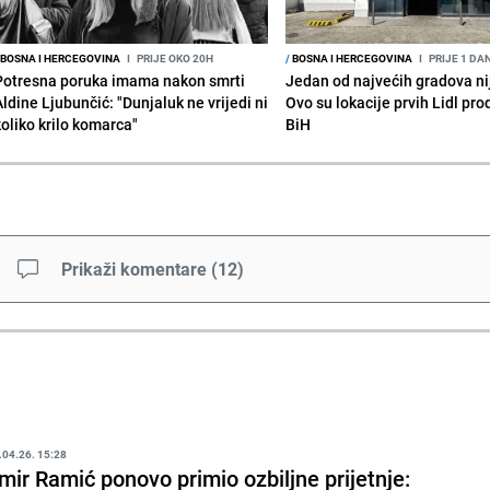
BOSNA I HERCEGOVINA
I
PRIJE OKO 20H
/
BOSNA I HERCEGOVINA
I
PRIJE 1 DA
Potresna poruka imama nakon smrti
Jedan od najvećih gradova nije
Aldine Ljubunčić: "Dunjaluk ne vrijedi ni
Ovo su lokacije prvih Lidl pr
koliko krilo komarca"
BiH
Prikaži komentare
(
12
)
.04.26. 15:28
mir Ramić ponovo primio ozbiljne prijetnje: