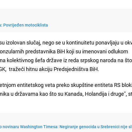
: Povrijeđen motociklista
u izolovan slučaj, nego se u kontinuitetu ponavljaju u ok
konzularnih predstavnika BiH koji su imenovani odlukom
ana kolektivnog šefa države iz reda srpskog naroda na što
GK, tražeći hitnu akciju Predsjedništva BiH.
jetnjom entitetskog veta preko skupštine entiteta RS blok
ka u državama kao što su Kanada, Holandija i druge", st
o novinaru Washington Timesa: Negiranje genocida u Srebrenici nije s