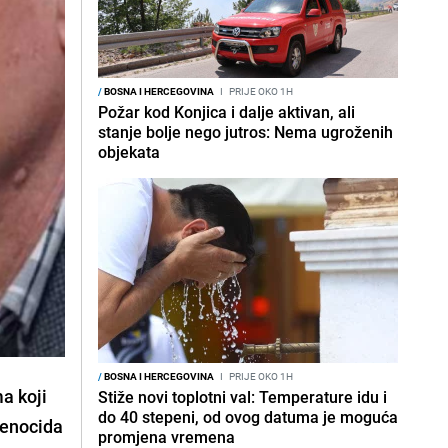
/
BOSNA I HERCEGOVINA
I
PRIJE OKO 1H
Požar kod Konjica i dalje aktivan, ali
stanje bolje nego jutros: Nema ugroženih
objekata
/
BOSNA I HERCEGOVINA
I
PRIJE OKO 1H
a koji
Stiže novi toplotni val: Temperature idu i
do 40 stepeni, od ovog datuma je moguća
 genocida
promjena vremena