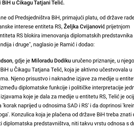
BiH u Čikagu Tatjani Telić.
e od Predsjedništva BiH, primajući platu, od države rade
anske interese entiteta RS,
Željka Cvijanović
prijetnjom
ntiteta RS blokira imenovanja diplomatskih predstavnika
ija i druge", naglasio je Ramić i dodao:
udson
, gdje je
Miloradu Dodiku
uručeno priznanje, u njeg
a BiH u Čikagu Tatjana Telić, koja je aktivno učestvovala u
ima. Njeno prisustvo i naknadne izjave za medije u entit
e između diplomatske funkcije i političke interpretacije je
javama koje je dala za medije u entitetu RS, Telić je oci
'korak naprijed u odnosima SAD i RS' i da doprinosi 'krei
oga’. Konzulica koja je plačena od države BiH treba znati
ti diplomatska predstavništva, niti takvu vrstu odnosa s 