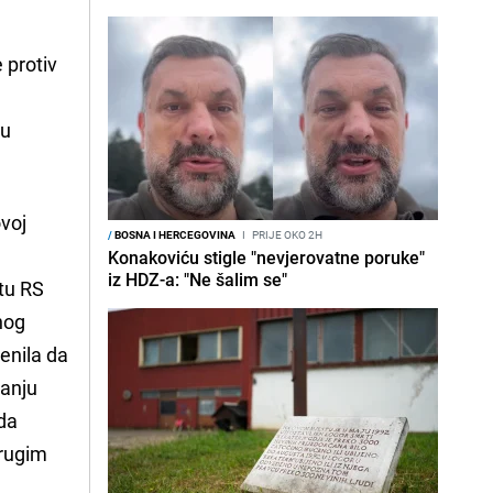
 protiv
 u
ovoj
/
BOSNA I HERCEGOVINA
I
PRIJE OKO 2H
Konakoviću stigle "nevjerovatne poruke"
iz HDZ-a: "Ne šalim se"
etu RS
dnog
jenila da
ranju
 da
drugim