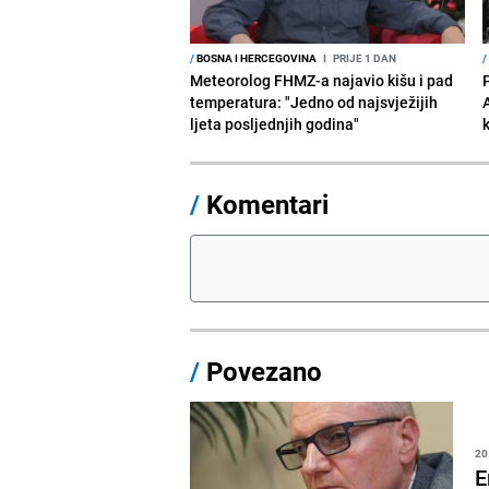
/
BOSNA I HERCEGOVINA
I
PRIJE 1 DAN
/
Meteorolog FHMZ-a najavio kišu i pad
temperatura: "Jedno od najsvježijih
ljeta posljednjih godina"
/
Komentari
/
Povezano
20
E