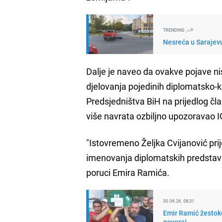
TRENDING
Nesreća u Sarajevu
Dalje je naveo da ovakve pojave nis
djelovanja pojedinih diplomatsko-
Predsjedništva BiH na prijedlog čl
više navrata ozbiljno upozoravao I
"Istovremeno Željka Cvijanović pri
imenovanja diplomatskih predstavni
poruci Emira Ramića.
30.04.26. 08:31
Emir Ramić žestok
govora!