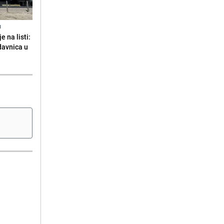
N
 na listi:
odavnica u