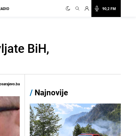
RADIO
90,2 FM
ljate BiH,
osarajevo.ba
/
Najnovije