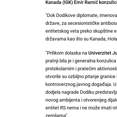
Kanada (IGK) Emir Ramić konzulici 
"Dok Dodikove diplomate, imenovan
države, za secesionističke antibos
entitetskog veta preko skupštine e
državama kao što su Kanada, Holand
"Prilikom dolaska na
Univerzitet J
pratnji bila je i generalna konzulic
protokolarnim i pratećim aktivnost
otvorile su ozbiljno pitanje granic
kontroverznog javnog događaja. U iz
dodjela nagrade Dodiku predstavlja 
novog ambijenta i otvorenijeg dijal
entitet RS nema i ne može imati ni
zemljama".