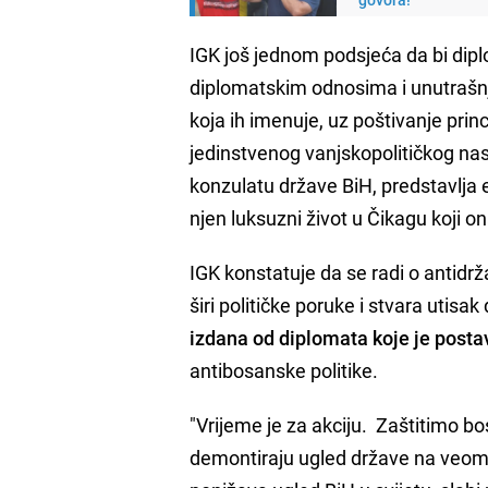
IGK još jednom podsjeća da bi dip
diplomatskim odnosima i unutrašnji
koja ih imenuje, uz poštivanje princ
jedinstvenog vanjskopolitičkog nas
konzulatu države BiH, predstavlja en
njen luksuzni život u Čikagu koji on
IGK konstatuje da se radi o antidrž
širi političke poruke i stvara utis
izdana od diplomata koje je posta
antibosanske politike.
"Vrijeme je za akciju. Zaštitimo 
demontiraju ugled države na veoma 