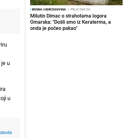
/
BOSNA I HERCEGOVINA
I
PRIJE OKO 2H
Milutin Dimac o strahotama logora
Omarska: "Došli smo iz Keraterma, a
onda je počeo pakao"
viru
 je u
ira
oji u
loboda