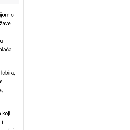
ijom o
ržave
 u
 plaća
lobira,
je
e,
 koji
 i