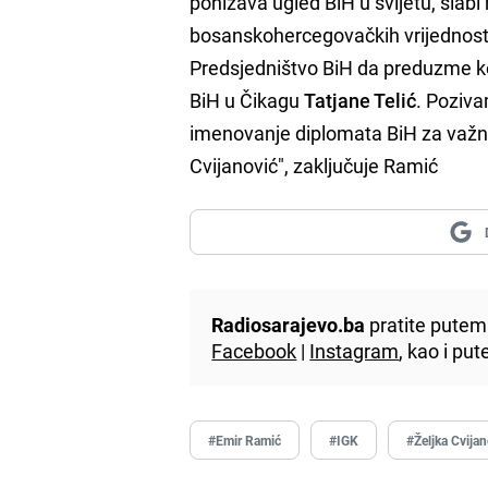
ponižava ugled BiH u svijetu, slabi
bosanskohercegovačkih vrijednost
Predsjedništvo BiH da preduzme ko
BiH u Čikagu
Tatjane Telić
. Poziva
imenovanje diplomata BiH za važne 
Cvijanović", zaključuje Ramić
Radiosarajevo.ba
pratite putem 
Facebook
|
Instagram
, kao i p
#Emir Ramić
#IGK
#Željka Cvija