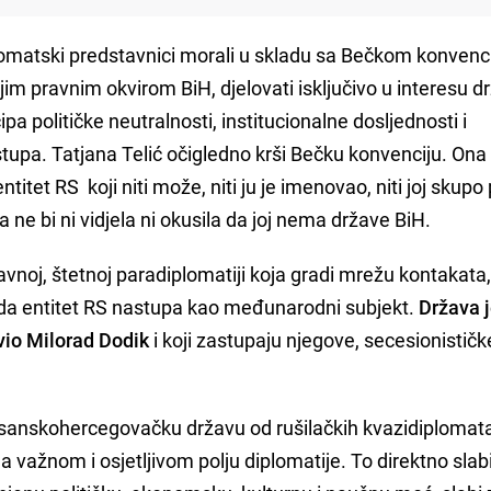
lomatski predstavnici morali u skladu sa Bečkom konvenc
m pravnim okvirom BiH, djelovati isključivo u interesu d
ipa političke neutralnosti, institucionalne dosljednosti i
tupa. Tatjana Telić očigledno krši Bečku konvenciju. Ona
titet RS koji niti može, niti ju je imenovao, niti joj skupo
a ne bi ni vidjela ni okusila da joj nema države BiH.
avnoj, štetnoj paradiplomatiji koja gradi mrežu kontakata, 
ak da entitet RS nastupa kao međunarodni subjekt.
Država 
vio Milorad Dodik
i koji zastupaju njegove, secesionističk
bosanskohercegovačku državu od rušilačkih kvazidiplomata
važnom i osjetljivom polju diplomatije. To direktno slabi