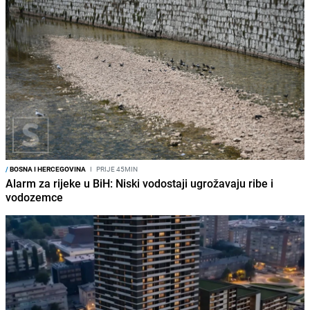
/
BOSNA I HERCEGOVINA
I
PRIJE 45MIN
Alarm za rijeke u BiH: Niski vodostaji ugrožavaju ribe i
vodozemce