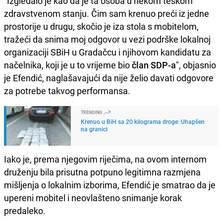
"Izgledalo je kao da je ta osoba u nekom teškom
zdravstvenom stanju. Čim sam krenuo preći iz jedne
prostorije u drugu, skočio je iza stola s mobitelom,
tražeći da snima moj odgovor u vezi podrške lokalnoj
organizaciji SBiH u Gradačcu i njihovom kandidatu za
načelnika, koji je u to vrijeme bio
član SDP-a
", objasnio
je Efendić, naglašavajući da nije želio davati odgovore
za potrebe takvog performansa.
TRENDING
Krenuo u BiH sa 20 kilograma droge: Uhapšen
na granici
Iako je, prema njegovim riječima, na ovom internom
druženju bila prisutna potpuno legitimna razmjena
mišljenja o lokalnim izborima, Efendić je smatrao da je
upereni mobitel i neovlašteno snimanje korak
predaleko.