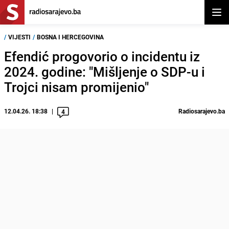
Otvor
/
VIJESTI
/
BOSNA I HERCEGOVINA
Efendić progovorio o incidentu iz
2024. godine: "Mišljenje o SDP-u i
Trojci nisam promijenio"
12.04.26. 18:38
Radiosarajevo.ba
4