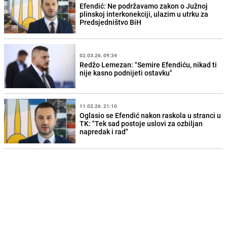
Efendić: Ne podržavamo zakon o Južnoj
plinskoj interkonekciji, ulazim u utrku za
Predsjedništvo BiH
02.03.26. 09:34
Redžo Lemezan: "Semire Efendiću, nikad ti
nije kasno podnijeti ostavku"
11.02.26. 21:10
Oglasio se Efendić nakon raskola u stranci u
TK: "Tek sad postoje uslovi za ozbiljan
napredak i rad"