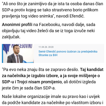
"Ali ono što je zanimljivo da je ista ta osoba danas član
SDP-a protiv kojeg se tako strastveno borio prilikom
pravljenja tog video snimka", navodi Efendić.
Anonimni profili
na Facebooku, navodi dalje, sada
objavljuju taj video želeći da se iz toga izvuče neki
zaključak.
11.04.26. 20:20
Semir Efendić ponovo izabran za predsjednika
Stranke za BiH
"Pa evo neka znaju šta se zapravo desilo.
Taj kandidat
za načelnika je izgubio izbore, a ja svoje mišljenje o
SDP-u
i Trojci nisam promijenio
, ali dotični izgleda
jeste čim je sada član SDP-a.
Naše lokalne organizacije imale su pravo kao i uvijek
da podrže kandidate za načelnike po vlastitom izboru i