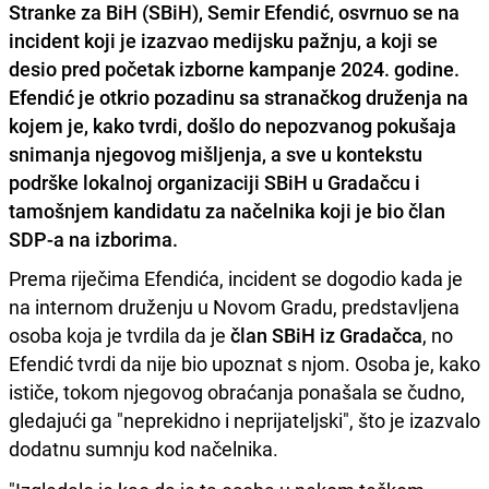
Stranke za BiH (SBiH), Semir Efendić, osvrnuo se na
incident koji je izazvao medijsku pažnju, a koji se
desio pred početak izborne kampanje 2024. godine.
Efendić je otkrio pozadinu sa stranačkog druženja na
kojem je, kako tvrdi, došlo do nepozvanog pokušaja
snimanja njegovog mišljenja, a sve u kontekstu
podrške lokalnoj organizaciji SBiH u Gradačcu i
tamošnjem kandidatu za načelnika koji je bio član
SDP-a na izborima.
Prema riječima Efendića, incident se dogodio kada je
na internom druženju u Novom Gradu, predstavljena
osoba koja je tvrdila da je
član SBiH iz Gradačca
, no
Efendić tvrdi da nije bio upoznat s njom. Osoba je, kako
ističe, tokom njegovog obraćanja ponašala se čudno,
gledajući ga "neprekidno i neprijateljski", što je izazvalo
dodatnu sumnju kod načelnika.