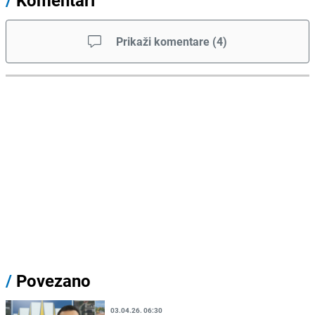
/
Komentari
Prikaži komentare
(
4
)
/
Povezano
03.04.26. 06:30