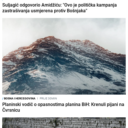
Suljagić odgovorio Amidžiću: "Ovo je politička kampanja
zastrašivanja usmjerena protiv Bošnjaka"
/
BOSNA I HERCEGOVINA
I
PRIJE 30MIN
Planinski vodič o opasnostima planina BiH: Krenuli pijani na
Čvrsnicu