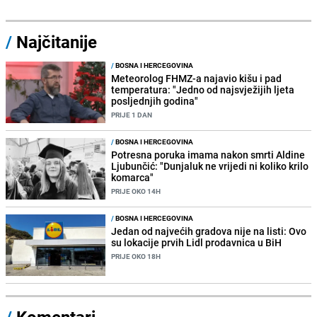
/
Najčitanije
/
BOSNA I HERCEGOVINA
Meteorolog FHMZ-a najavio kišu i pad
temperatura: "Jedno od najsvježijih ljeta
posljednjih godina"
PRIJE 1 DAN
/
BOSNA I HERCEGOVINA
Potresna poruka imama nakon smrti Aldine
Ljubunčić: "Dunjaluk ne vrijedi ni koliko krilo
komarca"
PRIJE OKO 14H
/
BOSNA I HERCEGOVINA
Jedan od najvećih gradova nije na listi: Ovo
su lokacije prvih Lidl prodavnica u BiH
PRIJE OKO 18H