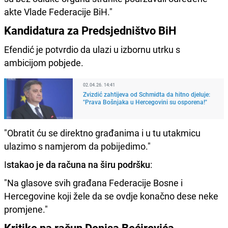
akte Vlade Federacije BiH."
Kandidatura za Predsjedništvo BiH
Efendić je potvrdio da ulazi u izbornu utrku s
ambicijom pobjede.
02.04.26. 14:41
Zvizdić zahtijeva od Schmidta da hitno djeluje:
"Prava Bošnjaka u Hercegovini su osporena!"
"Obratit ću se direktno građanima i u tu utakmicu
ulazimo s namjerom da pobijedimo."
I
stakao je da računa na širu podršku
:
"Na glasove svih građana Federacije Bosne i
Hercegovine koji žele da se ovdje konačno dese neke
promjene."
Kritike na račun Denisa Bećirovića