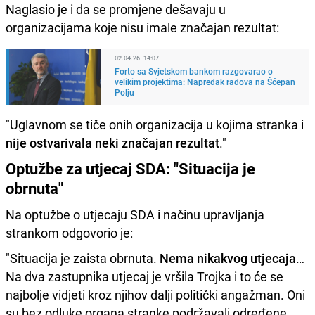
Naglasio je i da se promjene dešavaju u
organizacijama koje nisu imale značajan rezultat:
02.04.26. 14:07
Forto sa Svjetskom bankom razgovarao o
velikim projektima: Napredak radova na Šćepan
Polju
"Uglavnom se tiče onih organizacija u kojima stranka i
nije ostvarivala neki značajan rezultat
."
Optužbe za utjecaj SDA: "Situacija je
obrnuta"
Na optužbe o utjecaju SDA i načinu upravljanja
strankom odgovorio je:
"Situacija je zaista obrnuta.
Nema nikakvog utjecaja
…
Na dva zastupnika utjecaj je vršila Trojka i to će se
najbolje vidjeti kroz njihov dalji politički angažman. Oni
su bez odluke organa stranke podržavali određene