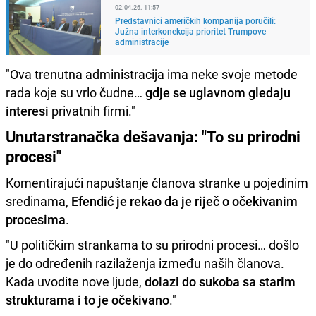
02.04.26. 11:57
Predstavnici američkih kompanija poručili:
Južna interkonekcija prioritet Trumpove
administracije
"Ova trenutna administracija ima neke svoje metode
rada koje su vrlo čudne…
gdje se uglavnom gledaju
interesi
privatnih firmi."
Unutarstranačka dešavanja: "To su prirodni
procesi"
Komentirajući napuštanje članova stranke u pojedinim
sredinama,
Efendić je rekao da je riječ o očekivanim
procesima
.
"U političkim strankama to su prirodni procesi… došlo
je do određenih razilaženja između naših članova.
Kada uvodite nove ljude,
dolazi do sukoba sa starim
strukturama i to je očekivano
."