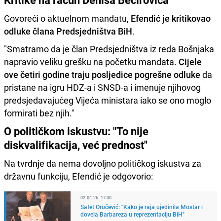
Govoreći o aktuelnom mandatu,
Efendić je kritikovao
odluke člana Predsjedništva BiH
.
"Smatramo da je član Predsjedništva iz reda Bošnjaka
napravio veliku grešku na početku mandata.
Cijele
ove četiri godine traju posljedice pogrešne odluke
da
pristane na igru HDZ-a i SNSD-a i imenuje njihovog
predsjedavajućeg Vijeća ministara iako se ono moglo
formirati bez njih."
O političkom iskustvu: "To nije
diskvalifikacija, već prednost"
Na tvrdnje da nema dovoljno političkog iskustva za
državnu funkciju, Efendić je odgovorio:
02.04.26. 17:00
Safet Oručević: "Kako je raja ujedinila Mostar i
dovela Barbareza u reprezentaciju BiH"