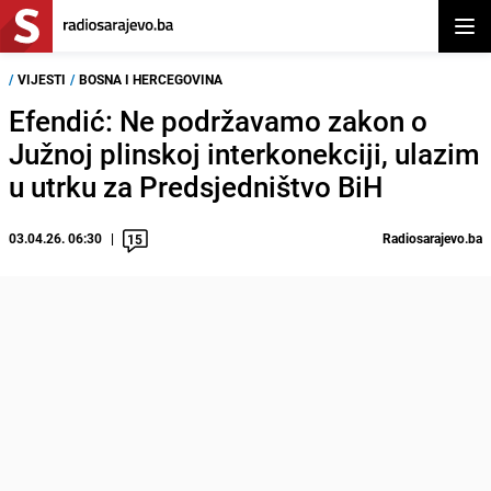
Otvor
/
VIJESTI
/
BOSNA I HERCEGOVINA
Efendić: Ne podržavamo zakon o
Južnoj plinskoj interkonekciji, ulazim
u utrku za Predsjedništvo BiH
03.04.26. 06:30
Radiosarajevo.ba
15