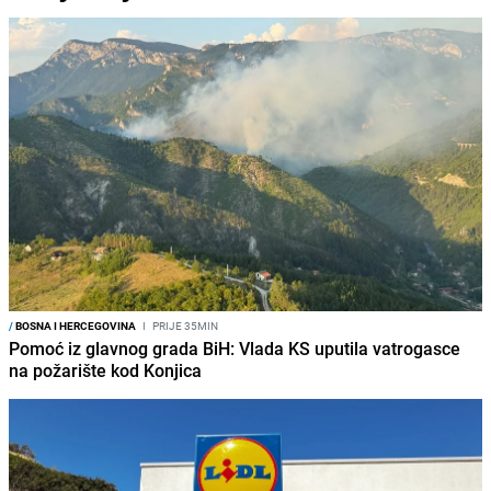
/
BOSNA I HERCEGOVINA
I
PRIJE 35MIN
Pomoć iz glavnog grada BiH: Vlada KS uputila vatrogasce
na požarište kod Konjica