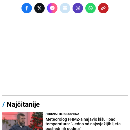
/
Najčitanije
/
BOSNA I HERCEGOVINA
Meteorolog FHMZ-a najavio kišu i pad
temperatura: "Jedno od najsvježijih ljeta
posljednjih godina"