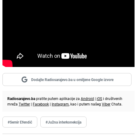
Dodajte Radiosarajevo.ba u omiljene Google izvore
Radiosarajevo.ba
pratite putem aplikacije za
Android
|
iOS
i društvenih
mreža
Twitter
|
Facebook
|
Instagram
, kao i putem našeg
Viber
Chata.
#Semir Efendić
#Južna interkonekcija