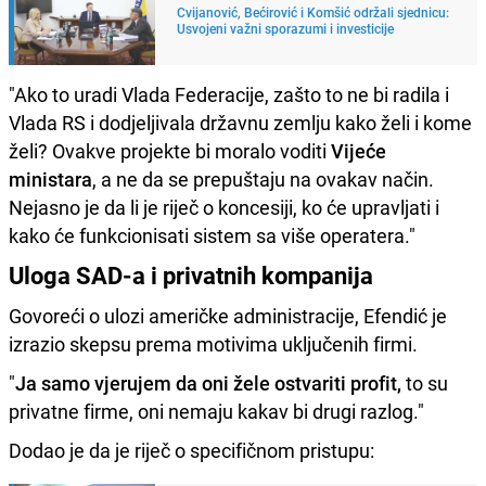
Cvijanović, Bećirović i Komšić održali sjednicu:
Usvojeni važni sporazumi i investicije
"Ako to uradi Vlada Federacije, zašto to ne bi radila i
Vlada RS i dodjeljivala državnu zemlju kako želi i kome
želi? Ovakve projekte bi moralo voditi
Vijeće
ministara
, a ne da se prepuštaju na ovakav način.
Nejasno je da li je riječ o koncesiji, ko će upravljati i
kako će funkcionisati sistem sa više operatera."
Uloga SAD-a i privatnih kompanija
Govoreći o ulozi američke administracije, Efendić je
izrazio skepsu prema motivima uključenih firmi.
"
Ja samo vjerujem da oni žele ostvariti profit,
to su
privatne firme, oni nemaju kakav bi drugi razlog."
Dodao je da je riječ o specifičnom pristupu: