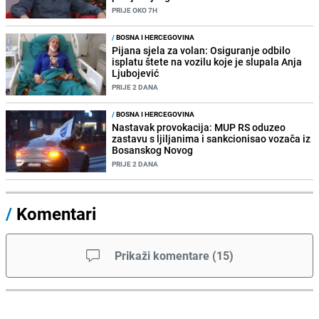
PRIJE OKO 7H
/
BOSNA I HERCEGOVINA
Pijana sjela za volan: Osiguranje odbilo
isplatu štete na vozilu koje je slupala Anja
Ljubojević
PRIJE 2 DANA
/
BOSNA I HERCEGOVINA
Nastavak provokacija: MUP RS oduzeo
zastavu s ljiljanima i sankcionisao vozača iz
Bosanskog Novog
PRIJE 2 DANA
/
Komentari
Prikaži komentare
(
15
)