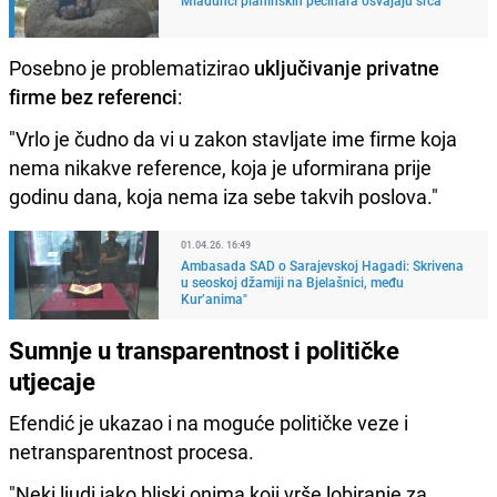
Posebno je problematizirao
uključivanje privatne
firme bez referenci
:
"Vrlo je čudno da vi u zakon stavljate ime firme koja
nema nikakve reference, koja je uformirana prije
godinu dana, koja nema iza sebe takvih poslova."
01.04.26. 16:49
Ambasada SAD o Sarajevskoj Hagadi: Skrivena
u seoskoj džamiji na Bjelašnici, među
Kur’anima"
Sumnje u transparentnost i političke
utjecaje
Efendić je ukazao i na moguće političke veze i
netransparentnost procesa.
"Neki ljudi jako bliski onima koji vrše lobiranje za