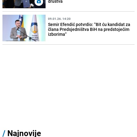
društva
09.01.26. 14:20
Semir Efendić potvrdio: "Bit ću kandidat za
člana Predsjedništva BiH na predstojećim
izborima"
/
Najnovije