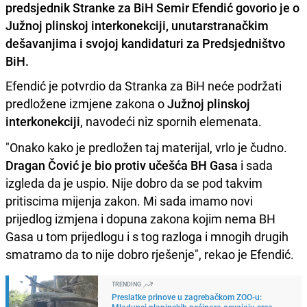
predsjednik Stranke za BiH Semir Efendić govorio je o
Južnoj plinskoj interkonekciji, unutarstranačkim
dešavanjima i svojoj kandidaturi za Predsjedništvo
BiH.
Efendić je potvrdio da Stranka za BiH neće podržati
predložene izmjene zakona o
Južnoj plinskoj
interkonekciji
, navodeći niz spornih elemenata.
"Onako kako je predložen taj materijal, vrlo je čudno.
Dragan Čović je bio protiv učešća BH Gasa
i sada
izgleda da je uspio. Nije dobro da se pod takvim
pritiscima mijenja zakon. Mi sada imamo novi
prijedlog izmjena i dopuna zakona kojim nema BH
Gasa u tom prijedlogu i s tog razloga i mnogih drugih
smatramo da to nije dobro rješenje", rekao je Efendić.
TRENDING
Preslatke prinove u zagrebačkom ZOO-u:
Mladunci planinskih pećinara osvajaju srca