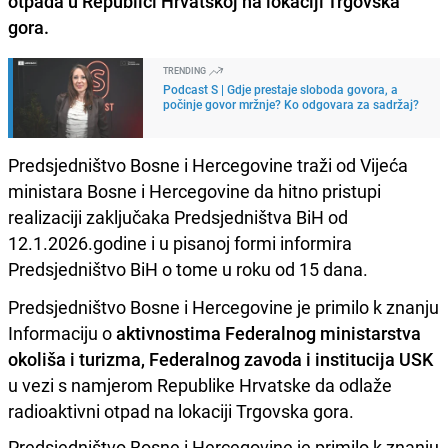
otpada u Republici Hrvatskoj na lokaciji Trgovska
gora.
TRENDING
Podcast S | Gdje prestaje sloboda govora, a
počinje govor mržnje? Ko odgovara za sadržaj?
Predsjedništvo Bosne i Hercegovine traži od Vijeća
ministara Bosne i Hercegovine da hitno pristupi
realizaciji zaključaka Predsjedništva BiH od
12.1.2026.godine i u pisanoj formi informira
Predsjedništvo BiH o tome u roku od 15 dana.
Predsjedništvo Bosne i Hercegovine je primilo k znanju
Informaciju o
aktivnostima Federalnog ministarstva
okoliša i turizma, Federalnog zavoda i institucija USK
u vezi s namjerom Republike Hrvatske da odlaže
radioaktivni otpad na lokaciji Trgovska gora.
Predsjedništvo Bosne i Hercegovine je primilo k znanju