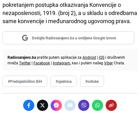
pokretanjem postupka otkazivanja Konvencije o
nezaposlenosti, 1919. (broj 2), a u skladu s odredbama
same konvencije i međunarodnog ugovornog prava.
Dodajte Radiosarajevo.ba u omiljene Google izvore
Radiosarajevo.ba
pratite putem aplikacije za
Android
|
iOS
i društvenih
mreža
Twitter
|
Facebook
|
Instagram
, kao i putem našeg
Viber
Chata.
#Predsjedništvo BiH
#sjednica
#odluke