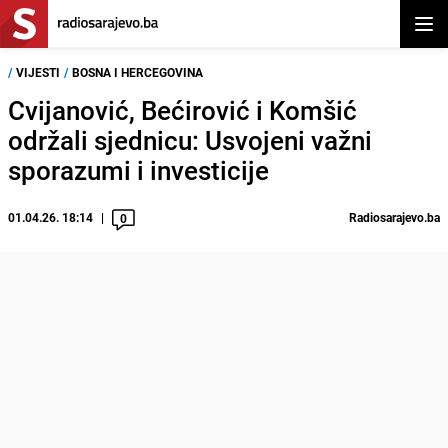
Otvor
/
VIJESTI
/
BOSNA I HERCEGOVINA
Cvijanović, Bećirović i Komšić
održali sjednicu: Usvojeni važni
sporazumi i investicije
01.04.26. 18:14
Radiosarajevo.ba
0