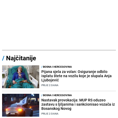
/
Najčitanije
/
BOSNA I HERCEGOVINA
Pijana sjela za volan: Osiguranje odbilo
isplatu štete na vozilu koje je slupala Anja
Ljubojević
PRIJE 2 DANA
/
BOSNA I HERCEGOVINA
Nastavak provokacija: MUP RS oduzeo
zastavu s ljiljanima i sankcionisao vozača iz
Bosanskog Novog
PRIJE 2 DANA