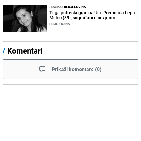
/
BOSNA I HERCEGOVINA
Tuga potresla grad na Uni: Preminula Lejla
Muhić (39), sugrađani u nevjerici
PRIJE 2 DANA
/
Komentari
Prikaži komentare
(
0
)