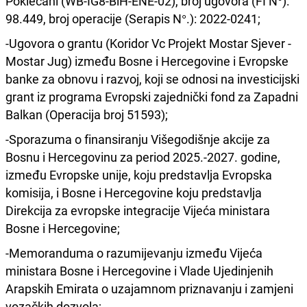
Poklečani (WB-IG8-BiH-ENE-02), broj ugovora (FI N°):
98.449, broj operacije (Serapis N°.): 2022-0241;
-Ugovora o grantu (Koridor Vc Projekt Mostar Sjever -
Mostar Jug) između Bosne i Hercegovine i Evropske
banke za obnovu i razvoj, koji se odnosi na investicijski
grant iz programa Evropski zajednički fond za Zapadni
Balkan (Operacija broj 51593);
-Sporazuma o finansiranju Višegodišnje akcije za
Bosnu i Hercegovinu za period 2025.-2027. godine,
između Evropske unije, koju predstavlja Evropska
komisija, i Bosne i Hercegovine koju predstavlja
Direkcija za evropske integracije Vijeća ministara
Bosne i Hercegovine;
-Memoranduma o razumijevanju između Vijeća
ministara Bosne i Hercegovine i Vlade Ujedinjenih
Arapskih Emirata o uzajamnom priznavanju i zamjeni
vozačkih dozvola;