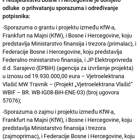
odluke o prihvatanju sporazuma i određivanje
potpisnika:
-Sporazuma o grantu i projektu između КfW-а,
Frankfurt na Majni (KfW), i Bosne i Hercegovine, koju
predstavlja Ministarstvo finansija i trezora (primalac), i
Federacije Bosne i Hercegovine, koju predstavlja
Federalno ministarstvo finansija, i JP Elektroprivreda
d.d. Sarajevo (EPBiH) (agencija za izvršenje projekta)
u iznosu od 19.930.000,00 eura – Vjetroelektrana
Vlašić МW Тravnik – (Projekt „Vjetroelektrana Vlašić“
WBIF – BR. WB-IG08-BiH-ENE-03) (broj ugovora
57076);
-Sporazuma o zajmu i projektu između KfW-a,
Frankfurt na Majni (KfW), i Bosne i Hercegovine, koju
predstavlja Ministarstvo finansija i trezora
(zajmoprimac), i Federacije Bosne i Hercegovine, koju