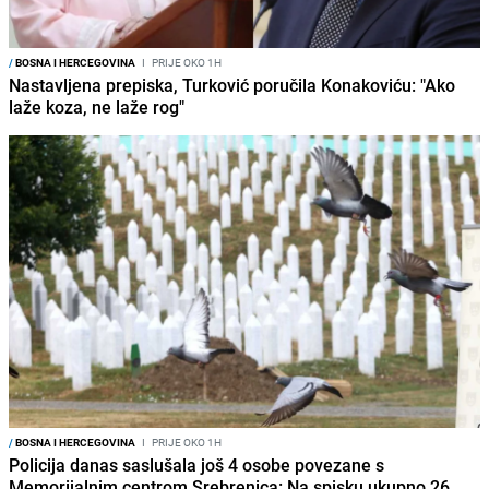
/
BOSNA I HERCEGOVINA
I
PRIJE OKO 1H
Nastavljena prepiska, Turković poručila Konakoviću: "Ako
laže koza, ne laže rog"
/
BOSNA I HERCEGOVINA
I
PRIJE OKO 1H
Policija danas saslušala još 4 osobe povezane s
Memorijalnim centrom Srebrenica: Na spisku ukupno 26