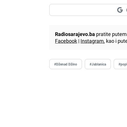
Radiosarajevo.ba
pratite putem 
Facebook
|
Instagram
, kao i p
#Dženad Džino
#Jablanica
#pop