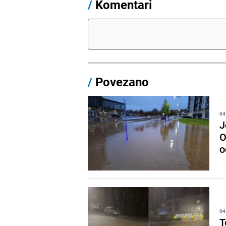
/
Komentari
/
Povezano
04
J
O
o
04
T