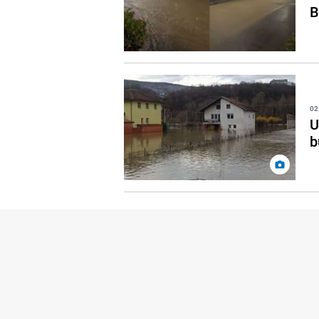
B
02
U
b