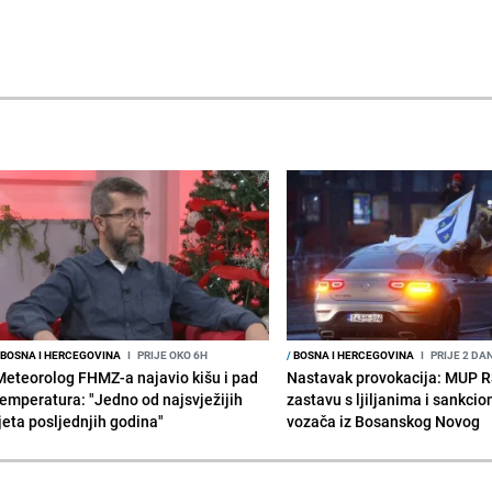
BOSNA I HERCEGOVINA
I
PRIJE OKO 6H
/
BOSNA I HERCEGOVINA
I
PRIJE 2 DA
Meteorolog FHMZ-a najavio kišu i pad
Nastavak provokacija: MUP 
temperatura: "Jedno od najsvježijih
zastavu s ljiljanima i sankcio
ljeta posljednjih godina"
vozača iz Bosanskog Novog