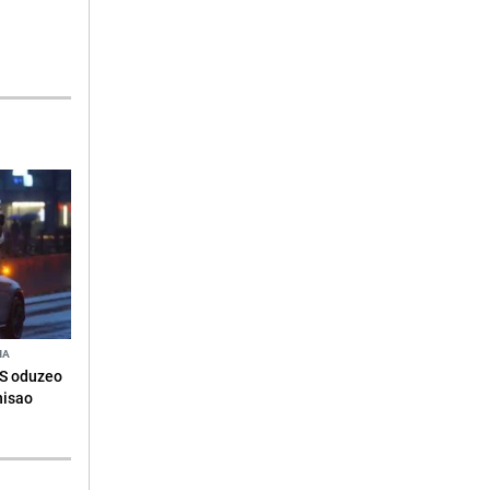
NA
RS oduzeo
nisao