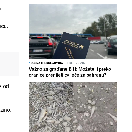
a
icu.
/
BOSNA I HERCEGOVINA
I
PRIJE 39MIN
Važno za građane BiH: Možete li preko
granice prenijeti cvijeće za sahranu?
a od
Džino.