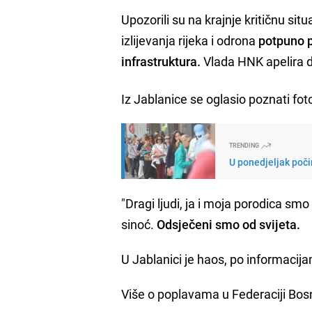
Upozorili su na krajnje kritičnu si
izlijevanja rijeka i odrona
potpuno p
infrastruktura.
Vlada HNK apelira d
Iz Jablanice se oglasio poznati fo
TRENDING
U ponedjeljak poči
"Dragi ljudi, ja i moja porodica sm
sinoć.
Odsječeni smo od svijeta.
U Jablanici je haos, po informacija
Više o poplavama u Federaciji Bosn