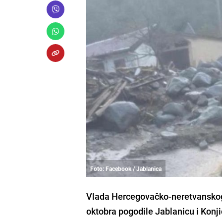
Foto: Facebook / Jablanica
Vlada Hercegovačko-neretvanskog 
oktobra pogodile Jablanicu i Konji