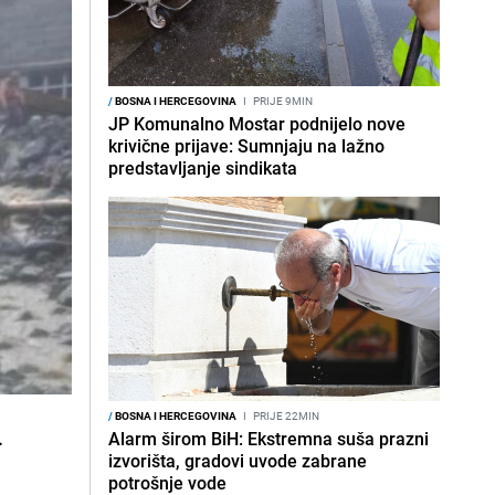
/
BOSNA I HERCEGOVINA
I
PRIJE 9MIN
JP Komunalno Mostar podnijelo nove
krivične prijave: Sumnjaju na lažno
predstavljanje sindikata
/
BOSNA I HERCEGOVINA
I
PRIJE 22MIN
.
Alarm širom BiH: Ekstremna suša prazni
izvorišta, gradovi uvode zabrane
potrošnje vode