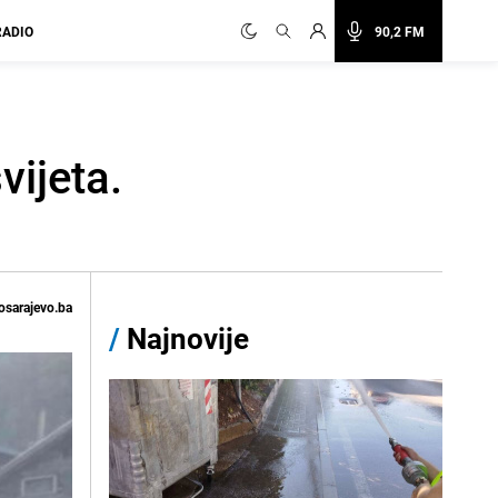
RADIO
90,2 FM
vijeta.
osarajevo.ba
/
Najnovije