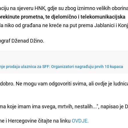
tuaciju na sjeveru HNK, gdje su zbog iznimno velikih oborin
rekinute prometna, te djelomično i telekomunikacijska
a niko od građana ne kreće na put prema Jablanici i Konj
tograf Dženad Džino.
nje prodaja ulaznica za SFF: Organizatori nagrađuju prvih 10 kupaca
o dobro. Ne mogu vam odgovoriti svima, ali ovdje je ludnic
ma koje imam ima svega, mrtvih, nestalih...", napisao je 
e i Hercegovine čitajte na linku
OVDJE.