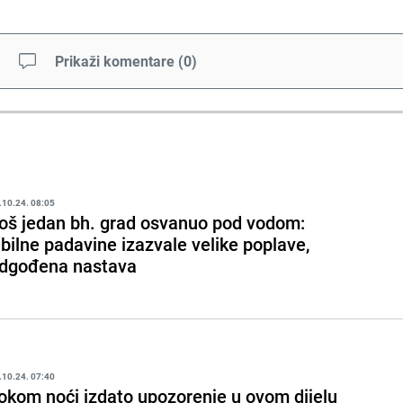
Prikaži komentare
(
0
)
.10.24. 08:05
oš jedan bh. grad osvanuo pod vodom:
bilne padavine izazvale velike poplave,
dgođena nastava
.10.24. 07:40
okom noći izdato upozorenje u ovom dijelu