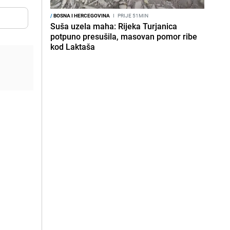
/
BOSNA I HERCEGOVINA
I
PRIJE 51MIN
Suša uzela maha: Rijeka Turjanica
potpuno presušila, masovan pomor ribe
kod Laktaša