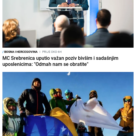
/
BOSNA I HERCEGOVINA
I
PRIJE OKO 6H
MC Srebrenica uputio važan poziv bivšim i sadašnjim
uposlenicima: "Odmah nam se obratite"