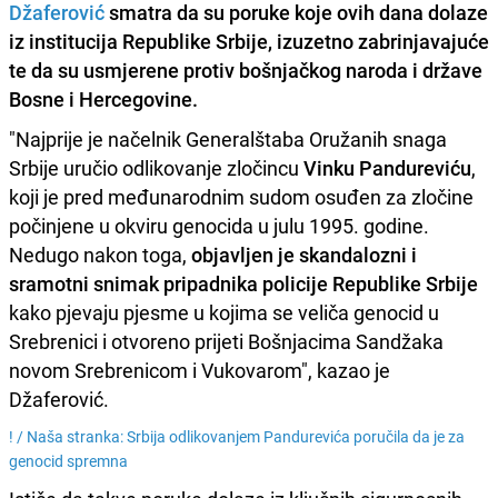
Džaferović
smatra da su poruke koje ovih dana dolaze
iz institucija Republike Srbije, izuzetno zabrinjavajuće
te da su usmjerene protiv bošnjačkog naroda i države
Bosne i Hercegovine.
"Najprije je načelnik Generalštaba Oružanih snaga
Srbije uručio odlikovanje zločincu
Vinku Pandureviću
,
koji je pred međunarodnim sudom osuđen za zločine
počinjene u okviru genocida u julu 1995. godine.
Nedugo nakon toga,
objavljen je skandalozni i
sramotni snimak pripadnika policije Republike Srbije
kako pjevaju pjesme u kojima se veliča genocid u
Srebrenici i otvoreno prijeti Bošnjacima Sandžaka
novom Srebrenicom i Vukovarom", kazao je
Džaferović.
! /
Naša stranka: Srbija odlikovanjem Pandurevića poručila da je za
genocid spremna