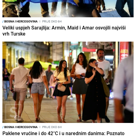
/
BOSNA I HERCEGOVINA
I
PRIJE OKO 6H
Veliki uspjeh Sarajlija: Armin, Maid i Amar osvojili najviši
vrh Turske
/
BOSNA I HERCEGOVINA
I
PRIJE OKO 6H
Paklene vrućine i do 42°C i u narednim danima: Poznato