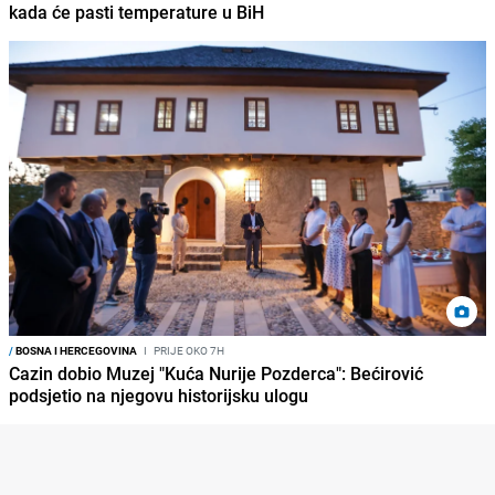
kada će pasti temperature u BiH
/
BOSNA I HERCEGOVINA
I
PRIJE OKO 7H
Cazin dobio Muzej "Kuća Nurije Pozderca": Bećirović
podsjetio na njegovu historijsku ulogu