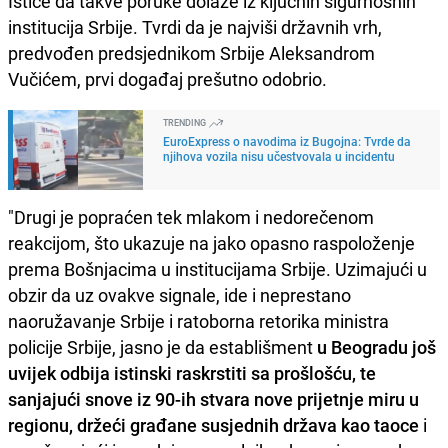
Ističe da takve poruke dolaze iz ključnih sigurnosnih
institucija Srbije. Tvrdi da je najviši državnih vrh,
predvođen predsjednikom Srbije Aleksandrom
Vučićem, prvi događaj prešutno odobrio.
TRENDING
EuroExpress o navodima iz Bugojna: Tvrde da
njihova vozila nisu učestvovala u incidentu
"Drugi je popraćen tek mlakom i nedorečenom
reakcijom, što ukazuje na jako opasno raspoloženje
prema Bošnjacima u institucijama Srbije. Uzimajući u
obzir da uz ovakve signale, ide i neprestano
naoružavanje Srbije i ratoborna retorika ministra
policije Srbije, jasno je da establišment
u Beogradu još
uvijek odbija istinski raskrstiti sa prošlošću, te
sanjajući snove iz 90-ih stvara nove prijetnje miru u
regionu, držeći građane susjednih država kao taoce
i