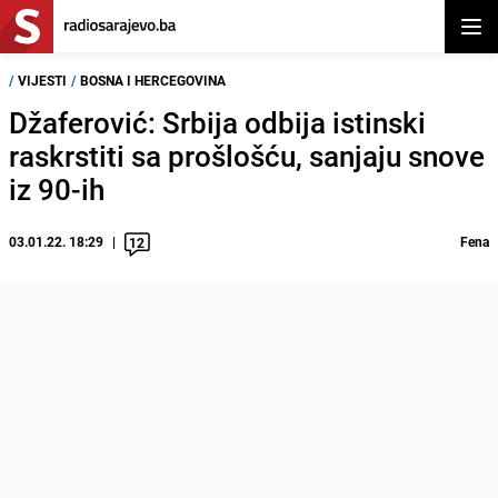
Otvor
/
VIJESTI
/
BOSNA I HERCEGOVINA
Džaferović: Srbija odbija istinski
raskrstiti sa prošlošću, sanjaju snove
iz 90-ih
03.01.22. 18:29
Fena
12