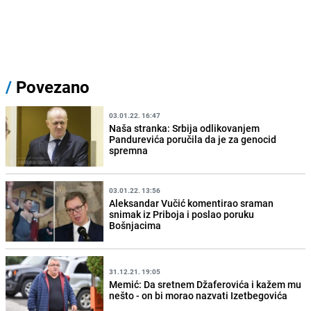
/
Povezano
03.01.22. 16:47
Naša stranka: Srbija odlikovanjem
Pandurevića poručila da je za genocid
spremna
03.01.22. 13:56
Aleksandar Vučić komentirao sraman
snimak iz Priboja i poslao poruku
Bošnjacima
31.12.21. 19:05
Memić: Da sretnem Džaferovića i kažem mu
nešto - on bi morao nazvati Izetbegovića