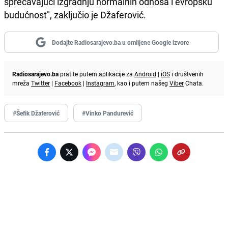
sprečavajući izgradnju normalnih odnosa i evropsku
budućnost", zaključio je Džaferović.
Dodajte Radiosarajevo.ba u omiljene Google izvore
Radiosarajevo.ba
pratite putem aplikacije za
Android
|
iOS
i društvenih
mreža
Twitter
|
Facebook
|
Instagram
, kao i putem našeg
Viber
Chata.
#Šefik Džaferović
#Vinko Pandurević