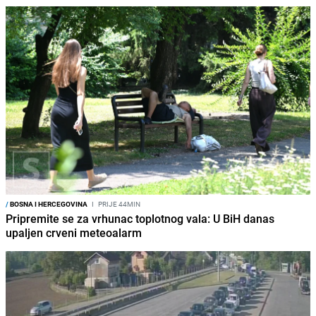
/
BOSNA I HERCEGOVINA
I
PRIJE 44MIN
Pripremite se za vrhunac toplotnog vala: U BiH danas
upaljen crveni meteoalarm