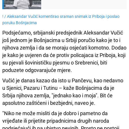
! /
Aleksandar Vučić komentirao sraman snimak iz Priboja i poslao
poruku Bošnjacima
Podsjećamo, srbijanski predsjednik Aleksandar Vučić
još jednom je Bošnjacima u Srbiji poručio kako je to i
njihova zemlja i da se moraju osjećati komotno. Dodao
je kako je uvjeren da će protiv policajaca iz Priboja, koji
su pjevali šovinističku pjesmu o Srebrenici, biti
poduzete odgovarajuće mjere.
Vučić je danas kazao da isto u Pančevu, kao nedavno
u Sjenici, Pazaru i Tutinu – kaže Bošnjacima da je
Srbija njihova zemlja, "jednako kao i moja". Bit će
apsolutno zaštićeni i bezbjedni, naveo je.
"Niko ne može misliti da je dobro i pametno da
vrijeđate ili prijetite pripadnicima drugih naroda
podsjećajući ih na ubistvo nevinih. Prosto ne postoji