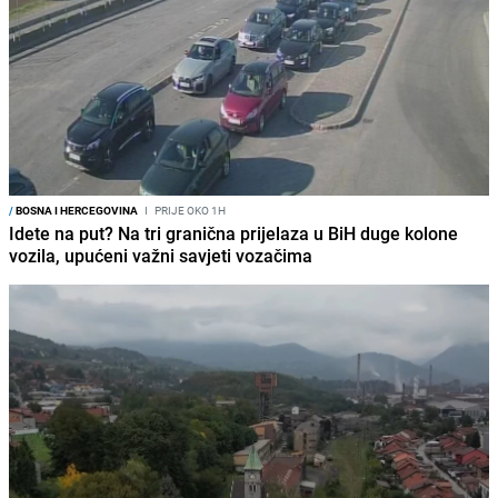
/
BOSNA I HERCEGOVINA
I
PRIJE OKO 1H
Idete na put? Na tri granična prijelaza u BiH duge kolone
vozila, upućeni važni savjeti vozačima