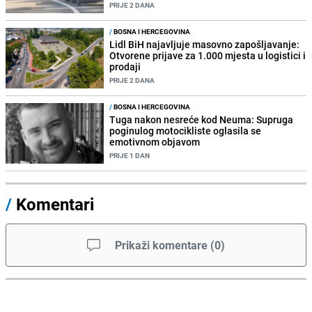
PRIJE 2 DANA
/
BOSNA I HERCEGOVINA
Lidl BiH najavljuje masovno zapošljavanje:
Otvorene prijave za 1.000 mjesta u logistici i
prodaji
PRIJE 2 DANA
/
BOSNA I HERCEGOVINA
Tuga nakon nesreće kod Neuma: Supruga
poginulog motocikliste oglasila se
emotivnom objavom
PRIJE 1 DAN
/
Komentari
Prikaži komentare
(
0
)