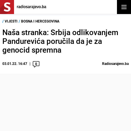
Otvor
/
VIJESTI
/
BOSNA I HERCEGOVINA
Naša stranka: Srbija odlikovanjem
Pandurevića poručila da je za
genocid spremna
03.01.22. 16:47
Radiosarajevo.ba
0