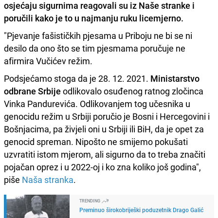
osjećaju sigurnima reagovali su iz Naše stranke i
poručili kako je to u najmanju ruku licemjerno.
"Pjevanje fašističkih pjesama u Priboju ne bi se ni
desilo da ono što se tim pjesmama poručuje ne
afirmira Vučićev režim.
Podsjećamo stoga da je 28. 12. 2021.
Ministarstvo
odbrane Srbije
odlikovalo osuđenog ratnog zločinca
Vinka Pandurevića. Odlikovanjem tog učesnika u
genocidu režim u Srbiji poručio je Bosni i Hercegovini i
Bošnjacima, pa živjeli oni u Srbiji ili BiH, da je opet za
genocid spreman. Nipošto ne smijemo pokušati
uzvratiti istom mjerom, ali sigurno da to treba značiti
pojačan oprez i u 2022-oj i ko zna koliko još godina",
piše
Naša stranka
.
TRENDING
Preminuo širokobriješki poduzetnik Drago Galić