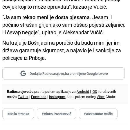
čovjek koji to može opravdati", kazao je Vučić.
"
Ja sam rekao meni je dosta pjesama
. Jesam li
počinio strašan grijeh ako sam otišao pojesti zeljanicu
ili ćevap negdje", upitao je Aleksandar Vučić.
Na kraju je Bošnjacima poručio da budu mirni jer im
država garantuje sigurnost, a najavio je i sankcije za
policajce iz Priboja.
Dodajte Radiosarajevo.ba u omiljene Google izvore
Radiosarajevo.ba
pratite putem aplikacije za
Android
|
iOS
i društvenih
mreža
Twitter
|
Facebook
|
Instagram
, kao i putem našeg
Viber
Chata.
#Naša stranka
#Vinko Pandurević
#Aleksandar Vučić