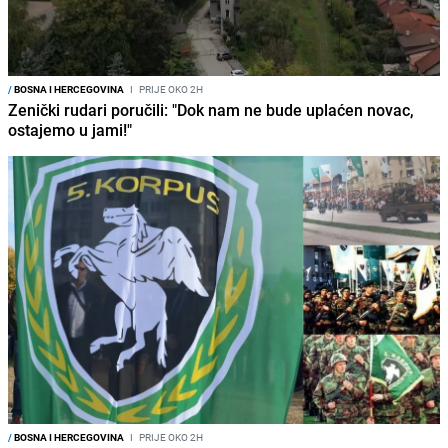
/
BOSNA I HERCEGOVINA
I
PRIJE OKO 2H
Zenički rudari poručili: "Dok nam ne bude uplaćen novac,
ostajemo u jami!"
/
BOSNA I HERCEGOVINA
I
PRIJE OKO 2H