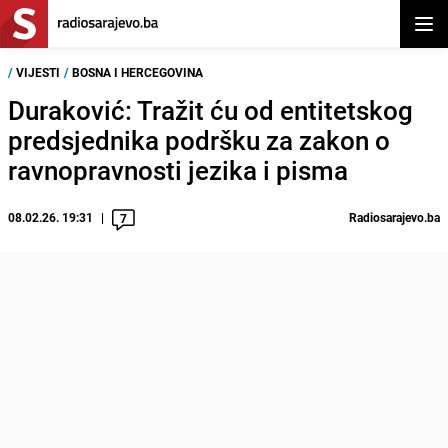
Otvor
/
VIJESTI
/
BOSNA I HERCEGOVINA
Duraković: Tražit ću od entitetskog
predsjednika podršku za zakon o
ravnopravnosti jezika i pisma
08.02.26. 19:31
Radiosarajevo.ba
7