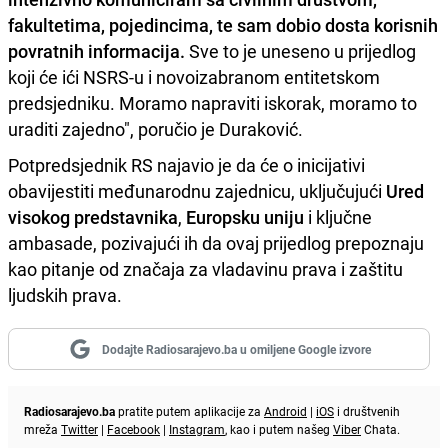
fakultetima, pojedincima, te sam dobio dosta korisnih
povratnih informacija.
Sve to je uneseno u prijedlog
koji će ići NSRS-u i novoizabranom entitetskom
predsjedniku. Moramo napraviti iskorak, moramo to
uraditi zajedno", poručio je Duraković.
Potpredsjednik RS najavio je da će o inicijativi
obavijestiti međunarodnu zajednicu, uključujući
Ured
visokog predstavnika
,
Europsku uniju
i ključne
ambasade, pozivajući ih da ovaj prijedlog prepoznaju
kao pitanje od značaja za vladavinu prava i zaštitu
ljudskih prava.
Dodajte Radiosarajevo.ba u omiljene Google izvore
Radiosarajevo.ba
pratite putem aplikacije za
Android
|
iOS
i društvenih
mreža
Twitter
|
Facebook
|
Instagram
, kao i putem našeg
Viber
Chata.