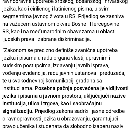
ravnopravne upotrebe srpskog, bosanskog i hrvatskog
jezika, kao i ćiriličnog i latiničnog pisma, u svim
segmentima javnog života u RS. Prijedlog se zasniva
na važećem ustavnom okviru Bosne i Hercegovine i
RS, kao i na međunarodnim obavezama u oblasti
ljudskih prava i zabrane diskriminacije.
"Zakonom se precizno definiše zvanična upotreba
jezika i pisama u radu organa vlasti, upravnim i
sudskim postupcima, izdavanju javnih isprava,
vođenju evidencija, radu javnih ustanova i preduzeća,
te u svakodnevnoj komunikaciji građana sa
institucijama.
Posebna pažnja posvećena je vidljivosti
jezika i pisama u javnom prostoru, uključujući nazive
institucija, ulica i trgova, kao i saobraćajnu
signalizaciju.
Prijedlog zakona sadrži i jasne odredbe
o ravnopravnosti jezika u obrazovanju, garantujući
pravo učenika i studenata da slobodno izaberu naziv