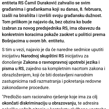
entiteta RS Ćamil Duraković zahvalio se svim
građanima i građankama koji su danas, 8. februara,
izašli na birališta i izvršili svoju građansku dužnost.
Tom prilikom je najavio da, bez obzira ko bude
izabran za novog predsjednika RS, ima obavezu da
konkretnim koracima pokaže zaokret u politici prema
Bošnjacima u ovom bh. entitetu.
S tim u vezi, najavio je da će naredne sedmice uputiti
inicijativu
Narodnoj skupštini RS
inicijativu za
donošenje
Zakona o ravnopravnoj upotrebi jezika i
pisma u RS
, zajedno sa kompletnim nacrtom zakona i
obrazloženjem, koji će biti dostavljeni narodnim
zastupnicima radi razmatranja i pokretanja redovne
zakonodavne procedure.
"Predložio sam racionalno rješenje koje ima za cilj
okončati diskriminaciju u obrazovanju
, te adresira