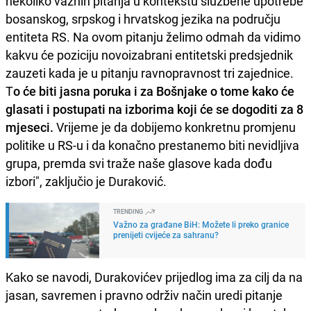
nekoliko važnih pitanja u kontekstu službene upotrebe
bosanskog, srpskog i hrvatskog jezika na području
entiteta RS. Na ovom pitanju želimo odmah da vidimo
kakvu će poziciju novoizabrani entitetski predsjednik
zauzeti kada je u pitanju ravnopravnost tri zajednice.
T
o će biti jasna poruka i za Bošnjake o tome kako će
glasati i postupati na izborima koji će se dogoditi za 8
mjeseci.
Vrijeme je da dobijemo konkretnu promjenu
politike u RS-u i da konačno prestanemo biti nevidljiva
grupa, premda svi traže naše glasove kada dođu
izbori", zaključio je Duraković.
TRENDING
Važno za građane BiH: Možete li preko granice
prenijeti cvijeće za sahranu?
Kako se navodi, Durakovićev prijedlog ima za cilj da na
jasan, savremen i pravno održiv način uredi pitanje