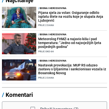
/
BOSNA I HERCEGOVINA
Pijana sjela za volan: Osiguranje odbilo
isplatu štete na vozilu koje je slupala Anja
Ljubojević
PRIJE 2 DANA
/
BOSNA I HERCEGOVINA
Meteorolog FHMZ-a najavio kišu i pad
temperatura: "Jedno od najsvježijih ljeta
posljednjih godina"
PRIJE OKO 6H
/
BOSNA I HERCEGOVINA
Nastavak provokacija: MUP RS oduzeo
zastavu s ljiljanima i sankcionisao vozača iz
Bosanskog Novog
PRIJE 2 DANA
/
Komentari