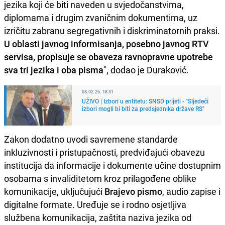
jezika koji će biti naveden u svjedočanstvima,
diplomama i drugim zvaničnim dokumentima, uz
izričitu zabranu segregativnih i diskriminatornih praksi.
U oblasti javnog informisanja, posebno javnog RTV
servisa, propisuje se obaveza ravnopravne upotrebe
sva tri jezika i oba pisma
", dodao je Duraković.
08.02.26. 18:51
UŽIVO | Izbori u entitetu: SNSD prijeti - "Sljedeći
izbori mogli bi biti za predsjednika države RS"
Zakon dodatno uvodi savremene standarde
inkluzivnosti i pristupačnosti, predviđajući obavezu
institucija da informacije i dokumente učine dostupnim
osobama s invaliditetom kroz prilagođene oblike
komunikacije, uključujući
Brajevo pismo
, audio zapise i
digitalne formate. Uređuje se i rodno osjetljiva
službena komunikacija, zaštita naziva jezika od