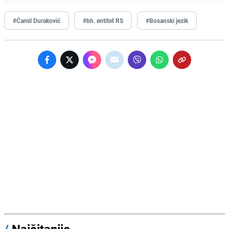
#Ćamil Duraković
#bh. entitet RS
#Bosanski jezik
/
Najčitanije