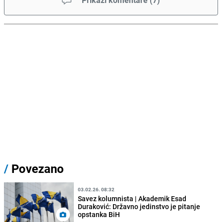
Prikaži komentare
(
7
)
/
Povezano
03.02.26. 08:32
Savez kolumnista | Akademik Esad
Duraković: Državno jedinstvo je pitanje
opstanka BiH