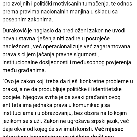
proizvoljnih i politički motivisanih tumačenja, te odnos
prema pravima nacionalnih manjina u skladu sa
posebnim zakonima.
Duraković je naglasio da predloženi zakon ne uvodi
nova ustavna rješenja niti zadire u postojeće
nadležnosti, već operacionalizuje već zagarantovana
prava s ciljem jačanja pravne sigurnosti,
institucionalne dosljednosti i međusobnog povjerenja
među građanima.
"Ovo je zakon koji treba da riješi konkretne probleme u
praksi, a ne da produbljuje političke ili identitetske
podjele. Njegova svrha je da svaki građanin ovog
entiteta ima jednaka prava u komunikaciji sa
institucijama i u obrazovanju, bez obzira na to kojim
jezikom se služi. Zakon ne ugrožava srpski jezik, već
daje okvir od kojeg će svi imati koristi.
Već mjesec
intenzivno komuniciram sa civilnim društvom,